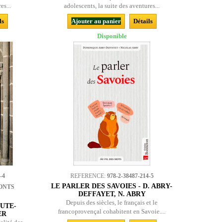
es...
adolescents, la suite des aventures...
ls
Ajouter au panier
Détails
Disponible
-4
REFERENCE:
978-2-38487-214-5
LE PARLER DES SAVOIES - D. ABRY-
ONTS
DEFFAYET, N. ABRY
Depuis des siècles, le français et le
UTE-
francoprovençal cohabitent en Savoie....
ER