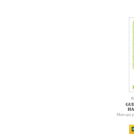
R
GUI
HA
Mais qui p
A