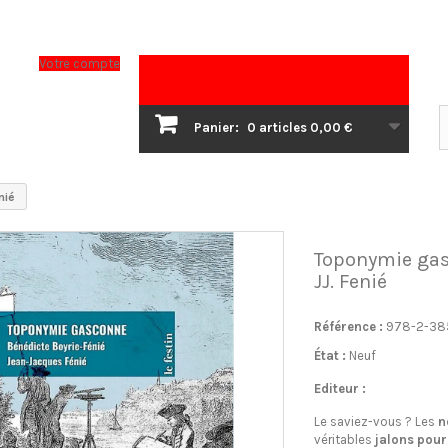
Votre compte
Panier:
0
articles
0,00 €
nié
Toponymie gasc
JJ. Fenié
Référence :
978-2-38
État :
Neuf
Editeur :
Le saviez-vous ? Les
n
véritables
jalons
pour