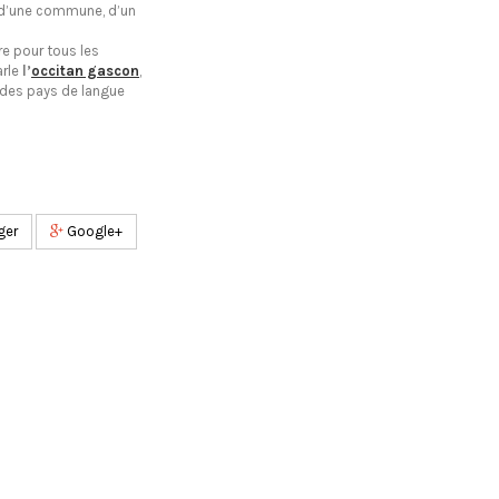
, d’une commune, d’un
re pour tous les
arle
l’
occitan gascon
,
des pays de langue
ger
Google+