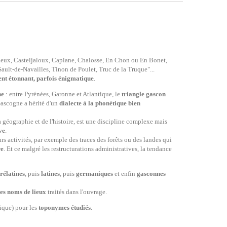
tieux, Casteljaloux, Caplane, Chalosse, En Chon ou En Bonet,
ault-de-Navailles, Tinon de Poulet, Truc de la Truque"...
nt étonnant, parfois énigmatique
.
ne
: entre Pyrénées, Garonne et Atlantique, le
triangle gascon
 Gascogne a hérité d'un
dialecte à la phonétique bien
a géographie et de l'histoire, est une discipline complexe mais
ve
.
 activités, par exemple des traces des forêts ou des landes qui
re
. Et ce malgré les restructurations administratives, la tendance
rélatines
, puis
latines
, puis
germaniques
et enfin
gasconnes
es noms de lieux
traités dans l'ouvrage.
ique) pour les
toponymes étudiés
.