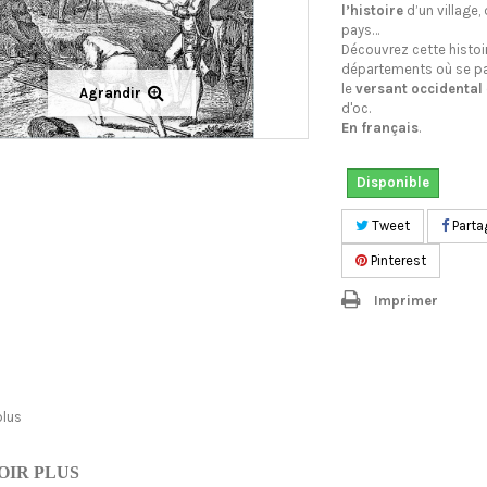
l’histoire
d’un village
pays…
Découvrez cette histoi
départements où se p
le
versant occidental
Agrandir
d'oc.
En français
.
Disponible
Tweet
Parta
Pinterest
Imprimer
plus
OIR PLUS