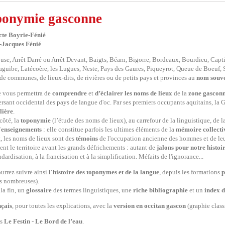
onymie gasconne
cte Boyrie-Fénié
-Jacques Fénié
use, Arrêt Darré ou Arrêt Devant, Baigts, Béarn, Bigorre, Bordeaux, Bourdieu, Cap
aguibe, Latécoère, les Lugues, Neste, Pays des Gaures, Piqueyrot, Queue de Boeuf, S
de communes, de lieux-dits, de rivières ou de petits pays et provinces au
nom souve
e vous permettra de
comprendre
et
d’éclairer les noms de lieux
de la
zone gascon
versant occidental des pays de langue d'oc. Par ses premiers occupants aquitains, la
lière
.
côté, la
toponymie
(l’étude des noms de lieux), au carrefour de la linguistique, de l
d'enseignements
: elle constitue parfois les ultimes éléments de la
mémoire collecti
t, les noms de lieux sont des
témoins
de l'occupation ancienne des hommes et de leurs
ent le territoire avant les grands défrichements : autant de
jalons pour notre histoi
ndardisation, à la francisation et à la simplification. Méfaits de l'ignorance...
urrez suivre ainsi
l'histoire des toponymes et de la langue
, depuis les formations
p
us nombreuses).
 la fin, un
glossaire
des termes linguistiques, une
riche bibliographie
et un
index d
nçais
, pour toutes les explications, avec la
version en occitan gascon
(graphie class
ns
Le Festin
-
Le Bord de l’eau
.