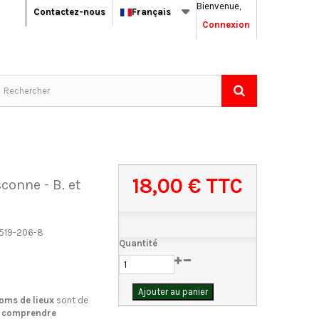
Bienvenue,
Contactez-nous
Français
Connexion
18,00 €
TTC
onne - B. et
519-206-8
Quantité
Ajouter au panier
oms de lieux
sont de
 comprendre