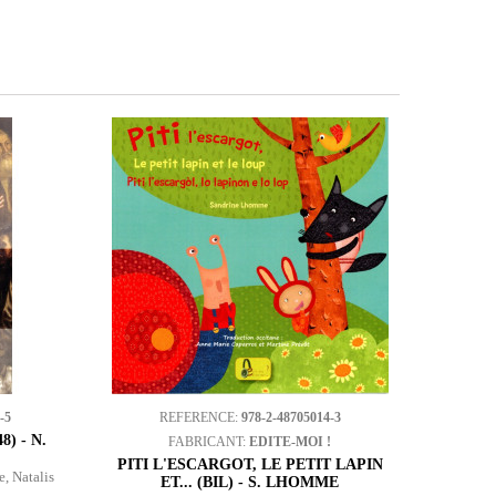
-5
REFERENCE:
978-2-48705014-3
) - N.
FABRICANT:
EDITE-MOI !
PITI L'ESCARGOT, LE PETIT LAPIN
e, Natalis
ET... (BIL) - S. LHOMME