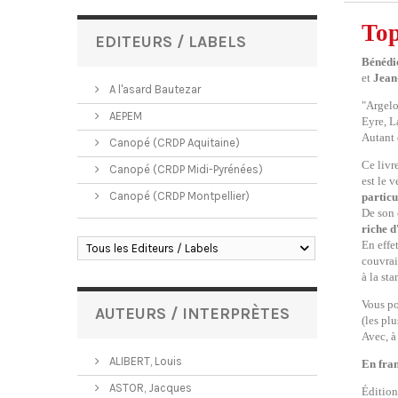
Top
EDITEURS / LABELS
Bénédi
et
Jean
A l'asard Bautezar
"Argelo
AEPEM
Eyre, L
Autant 
Canopé (CRDP Aquitaine)
Ce livr
Canopé (CRDP Midi-Pyrénées)
est le 
Canopé (CRDP Montpellier)
particu
De son 
riche 
En effe
Tous les Editeurs / Labels
couvrai
à la sta
Vous po
AUTEURS / INTERPRÈTES
(les pl
Avec, à
ALIBERT, Louis
En fra
ASTOR, Jacques
Éditio