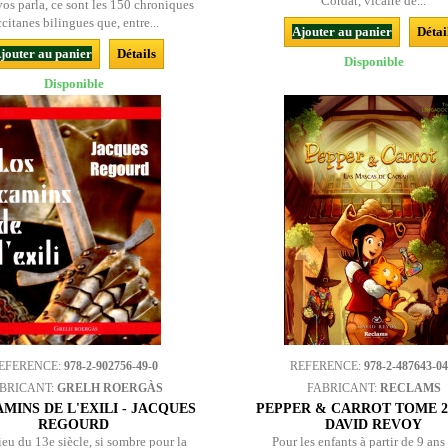
Cordat, vicaire de...
vos parla, ce sont les 150 chroniques
citanes bilingues que, entre...
Ajouter au panier
Détai
jouter au panier
Détails
Disponible
Disponible
EFERENCE:
978-2-902756-49-0
REFERENCE:
978-2-487643-04
BRICANT:
GRELH ROERGÀS
FABRICANT:
RECLAMS
MINS DE L'EXILI - JACQUES
PEPPER & CARROT TOME 2 
REGOURD
DAVID REVOY
eu du 13e siècle, si sombre pour la
Pour les enfants à partir de 9 ans 