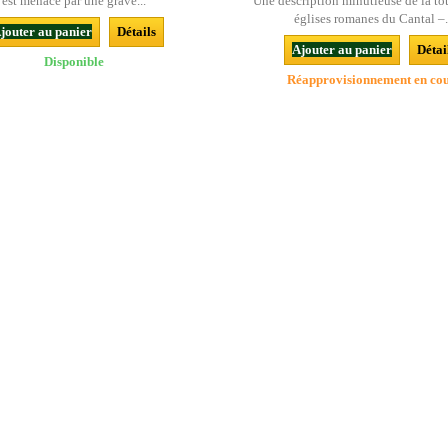
est menacé par une grave...
Une description minutieuse de la tot
églises romanes du Cantal –.
jouter au panier
Détails
Ajouter au panier
Détai
Disponible
Réapprovisionnement en co