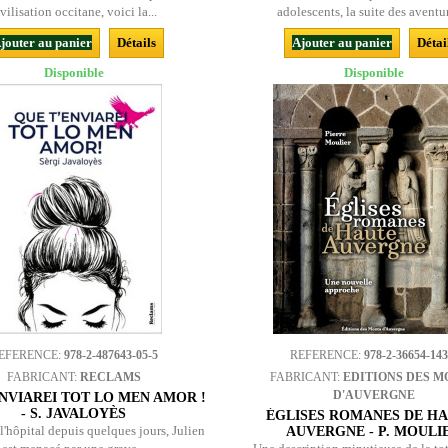
ivilisation occitane, voici la...
adolescents, la suite des aventur
jouter au panier
Détails
Ajouter au panier
Détai
Disponible
Disponible
EFERENCE:
978-2-487643-05-5
REFERENCE:
978-2-36654-143
FABRICANT:
RECLAMS
FABRICANT:
EDITIONS DES M
D'AUVERGNE
NVIAREI TOT LO MEN AMOR !
- S. JAVALOYÈS
ÉGLISES ROMANES DE HA
l'hôpital depuis quelques jours, Julien
AUVERGNE - P. MOULI