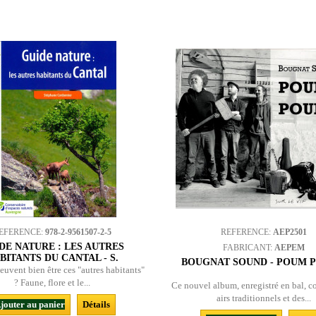
EFERENCE:
978-2-9561507-2-5
REFERENCE:
AEP2501
DE NATURE : LES AUTRES
FABRICANT:
AEPEM
BITANTS DU CANTAL - S.
BOUGNAT SOUND - POUM P
CORDONNIER
euvent bien être ces "autres habitants"
? Faune, flore et le...
Ce nouvel album, enregistré en bal, 
airs traditionnels et des...
jouter au panier
Détails