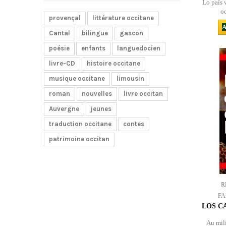
Lo país 
oc
provençal
littérature occitane
A
Cantal
bilingue
gascon
poésie
enfants
languedocien
livre-CD
histoire occitane
musique occitane
limousin
roman
nouvelles
livre occitan
Auvergne
jeunes
traduction occitane
contes
patrimoine occitan
R
FA
LOS CA
Au mili