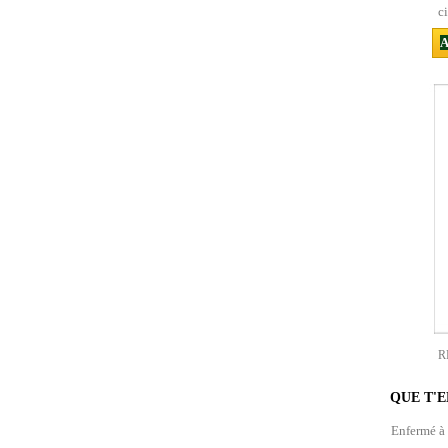
c
A
R
QUE T'E
Enfermé à 