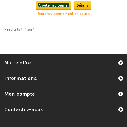
d'activités autour de ce patrimoine occitan. Bilingue, avec CD audio et
Ajouter au panier
Détails
cédérom.
Réaprovisonnement en cours
Résultats 1 - 1 sur 1.
Notre offre
Informations
Mon compte
Contactez-nous