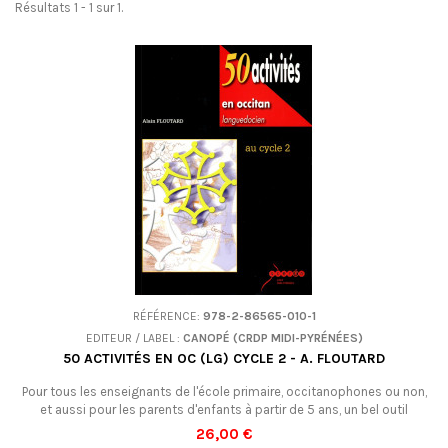
Résultats 1 - 1 sur 1.
RÉFÉRENCE:
978-2-86565-010-1
EDITEUR / LABEL :
CANOPÉ (CRDP MIDI-PYRÉNÉES)
50 ACTIVITÉS EN OC (LG) CYCLE 2 - A. FLOUTARD
Pour tous les enseignants de l'école primaire, occitanophones ou non,
et aussi pour les parents d'enfants à partir de 5 ans, un bel outil
pédagogique : un échantillon de comptines, de chansons, de jeux
26,00 €
dialogués, d'expressions, de petits contes rythmés et toutes sortes