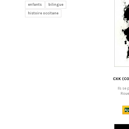
enfants
bilingue
histoire occitane
CXK (CO
Ils se
Roue
Californ
avant !" 
tradition
Aj