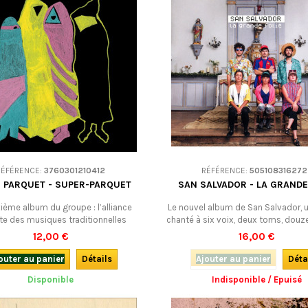
une belle invitation à danser ! D
ÉPUISÉ !
RÉFÉRENCE:
3760301210412
RÉFÉRENCE:
505108316272
 PARQUET - SUPER-PARQUET
SAN SALVADOR - LA GRANDE
ième album du groupe : l’alliance
Le nouvel album de San Salvador, 
nte des musiques traditionnelles
chanté à six voix, deux toms, douz
Auvergne avec les musiques
un tambourin. Leur répertoire, ce
12,00 €
16,00 €
ntales électroniques. Une musique
chansons populaires, traditionn
anse, psychédélique. À danser !
occitanes, fondues dans une po
outer au panier
Détails
Ajouter au panier
Déta
tantôt endiablée, tantôt hypnotique, 
Disponible
Indisponible / Epuisé
de la transe… et ça déménag