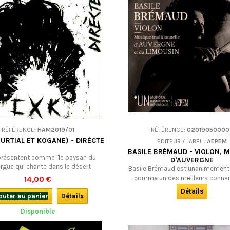
RÉFÉRENCE:
HAM2019/01
RÉFÉRENCE:
02019050000
URTIAL ET KOGANE) - DIRÈCTE
EDITEUR / LABEL :
AEPEM
BASILE BRÉMAUD - VIOLON, 
 présentent comme "le paysan du
D'AUVERGNE
rgue qui chante dans le désert
Basile Brémaud est unanimement
ien. Une guitare, une batterie et en
comme un des meilleurs connai
14,00 €
Trois chansons de création et quatre
actuels du répertoire traditionn
Détails
nelles, pour un son de rock occitan
outer au panier
Détails
violoneux d’Auvergne et du Limous
résolument "métal".
son dernier CD en solo : un très be
Disponible
revisite magnifiquement quelques 
des grands violoneux. Un album à 