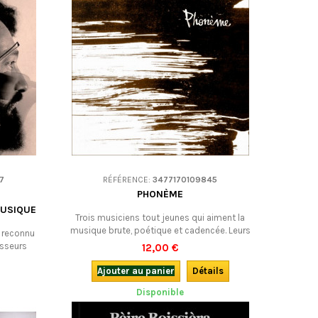
7
RÉFÉRENCE:
3477170109845
PHONÈME
MUSIQUE
Trois musiciens tout jeunes qui aiment la
musique brute, poétique et cadencée. Leurs
 reconnu
cordes et leurs voix s’entremêlent pour faire
sseurs
12,00 €
résonner les mélodies bien trempées des
el des
violoneux et chanteur et chanteuses du
Ajouter au panier
Détails
in. Voici
Massif central… et d’ailleurs.
l album qui
Disponible
classiques
écouter et