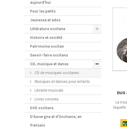
aujourd'hui
Pour les petits
Jeunesse et ados
Littérature occitane
Histoire et société
Patrimoine occitan
Savoir-faire occitans
CD, musique et danse
CD de musiques occitanes
Musiques et danses pour enfants
Librairie musicale
DUO 
Livres sonores
La musi
laquelle
DVD occitans
folklore" 
D'Auvergne et d'Occitanie, en
et c’est 
leur cru.
Aj
français