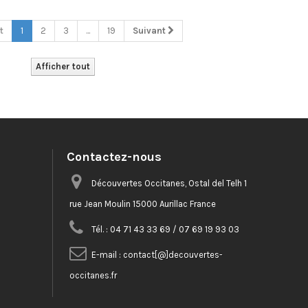
t
1
2
3
...
19
Suivant
Afficher tout
Contactez-nous
Découvertes Occitanes, Ostal del Telh 1
rue Jean Moulin 15000 Aurillac France
Tél. :
04 71 43 33 69 / 07 69 19 93 03
E-mail :
contact[@]decouvertes-
occitanes.fr