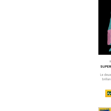
SUPER
Le deux
brilla
d’
expérime
de tr
Aj