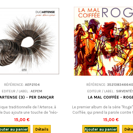
RÉFÉRENCE:
AEP2104
RÉFÉRENCE:
35213834664
EDITEUR / LABEL :
AEPEM
EDITEUR / LABEL :
SIRVENTÉ
ARTENSE (3) - PER DANÇAR
LA MAL COIFFÉE - ROG
que traditionnelle de l’Artense, à
Le premier album de la série "Roge"
 le Duo ajoute une touche de "néo-
Coiffée, qui prend la parole contre 
auvergnat des années 1950 ainsi que,
dominations : les coloniales, les n
15,00 €
15,00 €
nouveau, quelques compositions de
les économiques, les médiati
 De la musique traditionnelle vivante,
outer au panier
Détails
Ajouter au panier
Déta