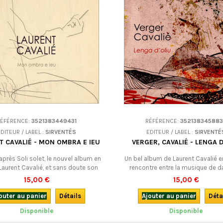
RÉFÉRENCE:
3521383449431
RÉFÉRENCE:
35213834588
EDITEUR / LABEL :
SIRVENTÉS
EDITEUR / LABEL :
SIRVENTÉ
T CAVALIÉ - MON OMBRA E IEU
VERGER, CAVALIÉ - LENGA D
après Soli solet, le nouvel album en
Un bel album de Laurent Cavalié en
Laurent Cavalié, et sans doute son
rencontre entre la musique de d
e la plus personnelle. En notes
l'improvisation jazz, qui donne une 
15,00 €
15,00 €
nnistes, il y dépeint des sentiments
aux voix. Voilà qui fait du bien en 
s ou des lieux qui lui sont chers. Il
confinement !
outer au panier
Détails
Ajouter au panier
Déta
des personnages de la mythologie
Disponible
Disponible
enne, et pose sur le monde tel qu’il
gard où se mêlent tendresse, ironie