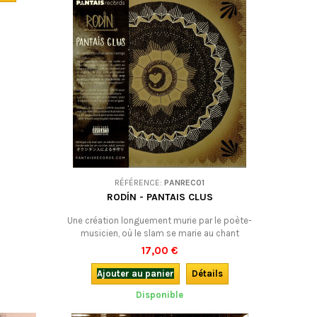
2023, augmentée de deux titres.
RÉFÉRENCE:
PANREC01
RODÍN - PANTAIS CLUS
Une création longuement murie par le poète-
musicien, où le slam se marie au chant
polyphonique en passant par la trap ou la pop
17,00 €
folk alternative, dans la recherche d’un
équilibre idéal. Onirique et envoûtant.
Ajouter au panier
Détails
Disponible