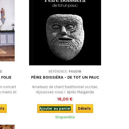
ÉSOLES :
2
RÉFÉRENCE:
PAG018
 FOLIE
PÈIRE BOISSIÈRA - DE TOT UN PAUC
un concert
Amateurs de chant traditionnel occitan,
e mains et
réjouissez-vous ! Après Margarida
 sont des
(aujourd'hui épuisé), voici le nouveau CD de
16,00 €
elles,
Pierre Boissière, une des références en ce
lyphonie
domaine.Du Reis gloriós de G. de Bornelh à
ils
Ajouter au panier
Détails
à la limite
Boby Lapointe, en passant par les traditions
Disponible
e !
orales de Gascogne, d'Auvergne, du
Rouergue... et d'ailleurs, tout un patrimoine
musical.