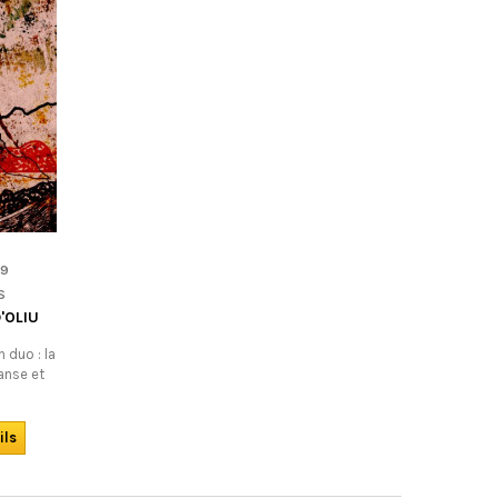
39
S
'OLIU
 duo : la
anse et
belle place
période de
ils