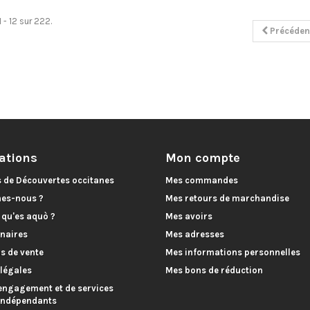
et...
 - 12 sur 222.
Précéden
ations
Mon compte
s de Découvertes occitanes
Mes commandes
es-nous ?
Mes retours de marchandise
, qu'es aquò ?
Mes avoirs
naires
Mes adresses
s de vente
Mes informations personnelles
légales
Mes bons de réduction
engagement et de services
 indépendants