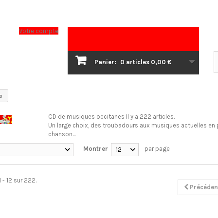
Votre compte
Panier:
0
articles
0,00 €
s
CD de musiques occitanes
Il y a 222 articles.
Un large choix, des troubadours aux musiques actuelles en 
chanson...
Montrer
par page
12
 - 12 sur 222.
Précéden