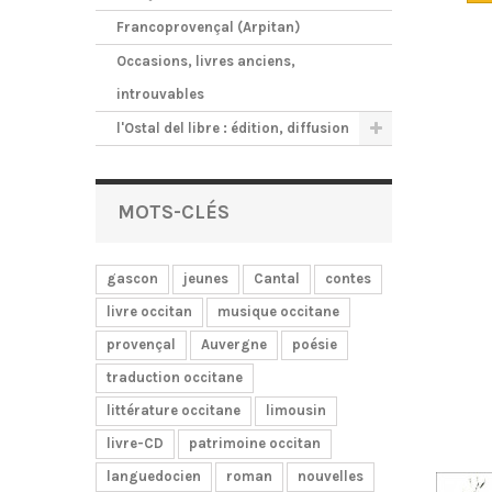
et bien v
Francoprovençal (Arpitan)
Occasions, livres anciens,
introuvables
l'Ostal del libre : édition, diffusion
MOTS-CLÉS
gascon
jeunes
Cantal
contes
livre occitan
musique occitane
provençal
Auvergne
poésie
traduction occitane
littérature occitane
limousin
livre-CD
patrimoine occitan
languedocien
roman
nouvelles