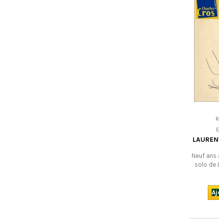
LAUREN
Neuf ans 
solo de 
oeuvr
impressio
personnel
Aj
évoque 
languedoci
va un re