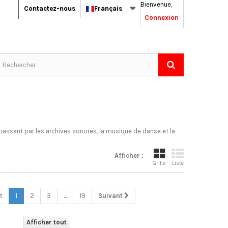
Bienvenue,
Contactez-nous
Français
Connexion
passant par les archives sonores, la musique de danse et la
Afficher :
Grille
Liste
t
1
2
3
...
19
Suivant
Afficher tout