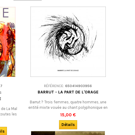
07
RÉFÉRENCE:
650414903956
BARRUT - LA PART DE L'ORAGE
S
E
Barrut ? Trois femmes, quatre hommes, une
entité mixte vouée au chant polyphonique en
 de La Mal
occitan, version amplifiée et moderne.
toutes les
15,00 €
Ensemble, ils font résonner leurs chroniques
ationales,
poétiques du monde d’aujourd’hui. Une
Détails
ques…
polyphonie unique, à la fois actuelle et hors du
ils
temps, envoûtante.Nouvelle édition de mars