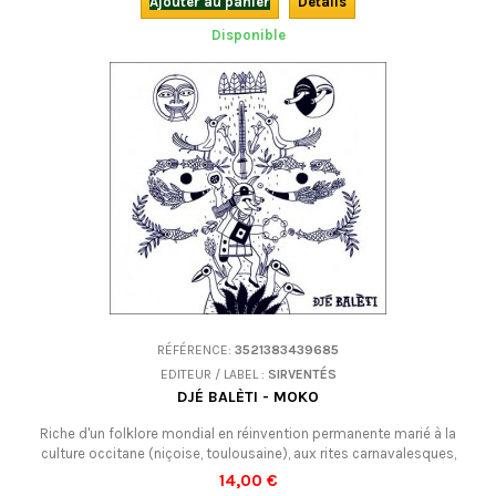
Ajouter au panier
Détails
Disponible
RÉFÉRENCE:
3521383439685
EDITEUR / LABEL :
SIRVENTÉS
DJÉ BALÈTI - MOKO
Riche d'un folklore mondial en réinvention permanente marié à la
culture occitane (niçoise, toulousaine), aux rites carnavalesques,
populaires par essence, Djé Balèti crée son propre style musical avec
14,00 €
l’espina, instrument oublié, symbole à lui seul de l’union des deux rives