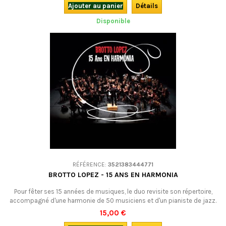
plus nostalgique que jamais.
Ajouter au panier
Détails
Disponible
RÉFÉRENCE:
3521383444771
BROTTO LOPEZ - 15 ANS EN HARMONIA
Pour fêter ses 15 années de musiques, le duo revisite son répertoire,
accompagné d'une harmonie de 50 musiciens et d'un pianiste de jazz.
L'album commence par du hip-hop et se prolonge en véritables suites
15,00 €
orchestrales qu'on écoutera avec plaisir, même si l'on est pas danseur !