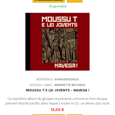
Disponible
RÉFÉRENCE:
3149026012622
EDITEUR / LABEL :
MANIVETTE RECORDS
MOUSSU T E LEI JOVENTS - NAVEGA !
Ce septième album du groupe se présente comme un livre-disque,
joliment illustré par Blu, dans lequel s'insère le CD : un album plus rock,
sans sacrifier les ballades tendres, plus blues et world, et qui donne une
12,00 €
place de choix à l’occitan. Vous y retrouverez le charme de ce groupe,