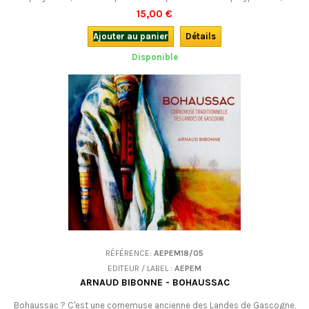
rythmes multiformes et poésie languedocienne... à écouter et à danser !
15,00 €
Ajouter au panier
Détails
Disponible
RÉFÉRENCE:
AEPEM18/05
EDITEUR / LABEL :
AEPEM
ARNAUD BIBONNE - BOHAUSSAC
Bohaussac ? C'est une cornemuse ancienne des Landes de Gascogne,