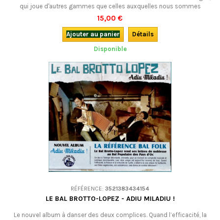
qui joue d'autres gammes que celles auxquelles nous sommes
habitués. Voici un CD centré sur la danse et qui met en évidence la
15,00 €
spécificité de cette cornemuse traditionnelle telle que l’on pouvait
encore l’entendre dans la 1ère moitié du siècle dernier. Superbe.
Ajouter au panier
Détails
Disponible
RÉFÉRENCE:
3521383434154
LE BAL BROTTO-LOPEZ - ADIU MILADIU !
Le nouvel album à danser des deux complices. Quand l’efficacité, la