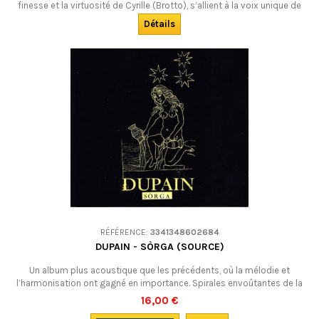
finesse et la virtuosité de Cyrille (Brotto), s’allient à la voix unique de
Guillaume (Lopez), à ses flûtes vagabondes, à son autodérision, ça
Détails
donne un cocktail détonnant ! DÉSOLÉS : ÉPUISÉ !
RÉFÉRENCE:
3341348602684
DUPAIN - SÒRGA (SOURCE)
Un album plus acoustique que les précédents, où la mélodie et
l’harmonisation ont gagné en importance. Spirales envoûtantes de la
vièle à roue, envolées azurées de la flûte, rythme comme surgi d’un
16,00 €
lointain tonnerre, et le chant toujours aussi âpre et saisissant de Sam