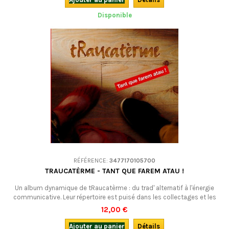
improvisées.
Disponible
RÉFÉRENCE:
3477170105700
TRAUCATÈRME - TANT QUE FAREM ATAU !
Un album dynamique de tRaucatèrme : du trad' alternatif à l'énergie
communicative. Leur répertoire est puisé dans les collectages et les
rencontres tous azimuts, témoin de la richesse et de la variété des
12,00 €
musiques populaires occitanes en Auvergne.Et dansez maintenant !
Ajouter au panier
Détails