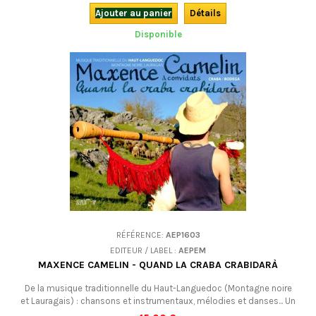
de la Méditerranée… une musique à danser pour un balèti endiablé !
Ajouter au panier
Détails
Disponible
RÉFÉRENCE:
AEP1603
EDITEUR / LABEL :
AEPEM
MAXENCE CAMELIN - QUAND LA CRABA CRABIDARÀ
De la musique traditionnelle du Haut-Languedoc (Montagne noire
et Lauragais) : chansons et instrumentaux, mélodies et danses... Un
album varié, plein de bonne humeur et d'entrain.