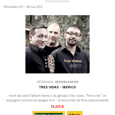
Résultats 25 - 36 sur 222.
RÉFÉRENCE:
3521383445419
TRES VIDAS - IBERICO
Vient de sortir l'album Iberico du groupe Tres vidas, "Trois vies", en
espagnol comme en langue d’oc : la rencontre de trois personnalités
musicales singulières et généreuses qui aiment partager leurs univers
15,00 €
et leurs origines, leur goût pour les musiques enracinées, entre
l'Andalousie et l'Occitanie, musiques du monde et musiques
Ajouter au panier
Détails