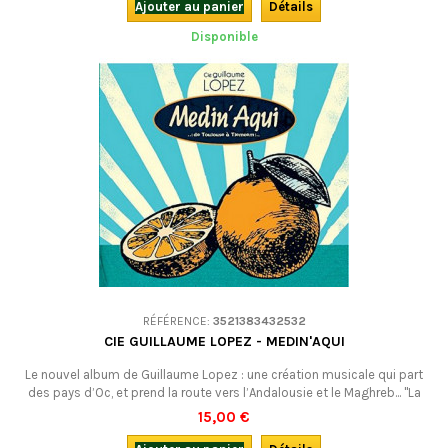
Ajouter au panier
Détails
Disponible
RÉFÉRENCE:
3521383432532
CIE GUILLAUME LOPEZ - MEDIN'AQUI
Le nouvel album de Guillaume Lopez : une création musicale qui part
des pays d’Oc, et prend la route vers l’Andalousie et le Maghreb... "La
borrèia, lo rondèu, chaabí e gnawà...... Medin'aquí medin'allàLa musique
15,00 €
de mes ancêtres, c'est ça" dit la chanson qui ouvre l'album et lui donne
son titre. Un beau voyage initiatique et festif en terres...