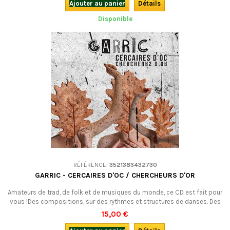
Karpienia : Dupain est bien là, à la fois neuf et semblable à ce qu’il a
Ajouter au panier
Détails
toujours été....
Disponible
RÉFÉRENCE:
3521383432730
GARRIC - CERCAIRES D'OC / CHERCHEURS D'OR
Amateurs de trad, de folk et de musiques du monde, ce CD est fait pour
vous !Des compositions, sur des rythmes et structures de danses. Des
chansons aussi, traitant en occitan de sujets d’actualité comme de
15,00 €
thèmes plus légers… Bref, la vie en mouvement !