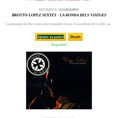
REFERENCE:
3521383429952
BROTTO-LOPEZ SEXTET - LA RONDA DELS VIATGES
La musique du Duo vous a fait connaître le jeu d’accordéon de Cyrille, sa...
Ajouter au panier
Détails
Disponible