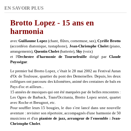
EN SAVOIR PLUS
Brotto Lopez - 15 ans en
harmonia
avec
Guillaume Lopez
(chant, flûtes, cornemuse, sax),
Cyrille Brotto
(accordéon diatonique, tustaphone),
Jean-Christophe Cholet
(piano,
arrangements),
Quentin
Cholet
(batterie),
Sky
(voix)
et l'
Orchestre d'harmonie de Tournefeuille
dirigé par
Claude
Puysségur
.
Le premier bal Brotto Lopez, c’était le 28 mai 2002 au Festival Autan
d'Oc de Toulouse, quartier du pont des Demoiselles. Depuis, les deux
collègues ont parcouru des kilomètres, animé des centaines de bals en
Pays d'oc et ailleurs...
15 années de musiques qui ont été marquées par de belles rencontres :
Les Ogres de Barback, Trans'Occitania, Brotto Lopez sextet, quartet
avec Roche et Breugnot, etc.
Pour souffler leurs 15 bougies, le duo s’est lancé dans une nouvelle
aventure : revisiter son répertoire, accompagnés d'une harmonie de 50
musiciens et d'un
pianiste de jazz, arrangeur de l'ensemble : Jean-
Christophe Cholet
.