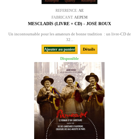
REFERENCE:
AE
FABRICANT:
AEPEM
MESCLADÍS (LIVRE + CD) - JOSÉ ROUX
Un incontournable pour les amateurs de bonne tradition : un livre-CD de
32...
Ajouter au panier
Détails
Disponible