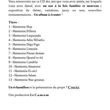
Vous retrouverez sur ce CD des airs que vous avez aimés, sur lesquels
vous avez dansé, avec
un son à la fois familier et nouveau :
exposition du thème, variations, jazzy ou non, nouvelles
instrumentations...
Un album à écouter
!
Titres
:
1 - Harmonia Hop
2 - Harmonia Filheta
3 - Harmonia Luquejada
4 - Harmonia Adiu Miladiu
5 - Harmonia Diga Figa
6 - Harmonia Limosin
7 - Harmonia Passat deman
8 - Harmonia Quand io èri
9 - Harmonia Candèla
10 - Harmonia Amazone
11 - Harmonia Es aicí
12 - Harmonia Adam
13 - Harmonia Nau goiatas.
Un échantillon
et la présentation du projet ?
C'est ici
.
Une production
Le C.a.m.o.m
.