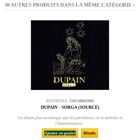
30 AUTRES PRODUITS DANS LA MÊME CATÉGORIE :
REFERENCE:
3341348602684
DUPAIN - SÒRGA (SOURCE)
Un album plus acoustique que les précédents, où la mélodie et
l’harmonisation...
Ajouter au panier
Détails