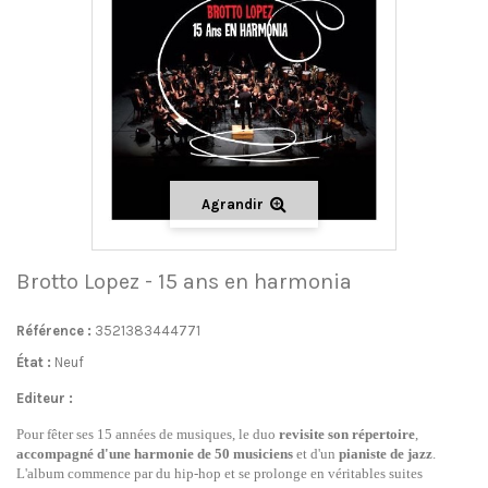
Agrandir
Brotto Lopez - 15 ans en harmonia
Référence :
3521383444771
État :
Neuf
Editeur :
Pour fêter ses 15 années de musiques, le duo
revisite son répertoire
,
accompagné d'une harmonie de 50 musiciens
et d'un
pianiste de jazz
.
L'album commence par du hip-hop et se prolonge en véritables suites