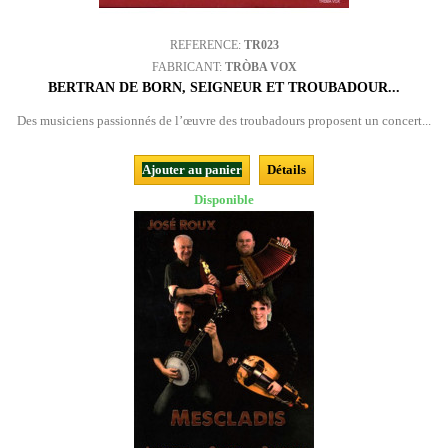
REFERENCE:
TR023
FABRICANT:
TRÒBA VOX
BERTRAN DE BORN, SEIGNEUR ET TROUBADOUR...
Des musiciens passionnés de l’œuvre des troubadours proposent un concert...
Ajouter au panier
Détails
Disponible