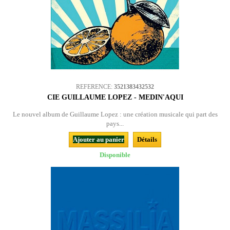
REFERENCE:
3521383432532
CIE GUILLAUME LOPEZ - MEDIN'AQUI
Le nouvel album de Guillaume Lopez : une création musicale qui part des
pays...
Ajouter au panier
Détails
Disponible