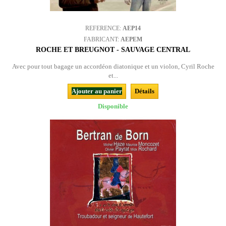
REFERENCE:
AEP14
FABRICANT:
AEPEM
ROCHE ET BREUGNOT - SAUVAGE CENTRAL
Avec pour tout bagage un accordéon diatonique et un violon, Cyril Roche
et...
Ajouter au panier
Détails
Disponible