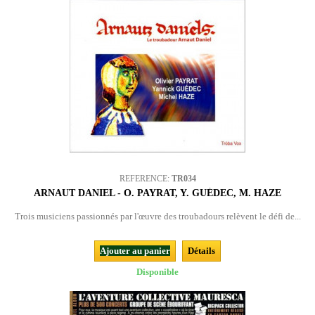
REFERENCE:
TR034
ARNAUT DANIEL - O. PAYRAT, Y. GUÉDEC, M. HAZE
Trois musiciens passionnés par l'œuvre des troubadours relèvent le défi de...
Ajouter au panier
Détails
Disponible