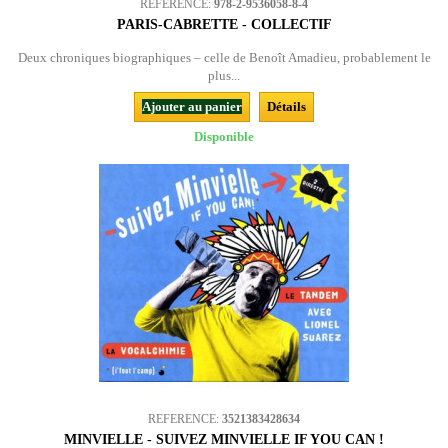
REFERENCE:
978-2-9536058-8-4
PARIS-CABRETTE - COLLECTIF
Deux chroniques biographiques – celle de Benoît Amadieu, probablement le
plus...
Ajouter au panier
Détails
Disponible
REFERENCE:
3521383428634
MINVIELLE - SUIVEZ MINVIELLE IF YOU CAN !