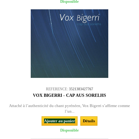
Disponible
REFERENCE:
3521383427767
VOX BIGERRI - CAP AUS SORELHS
Attaché à l’authenticité du chant pyrénéen, Vox Bigerri s’affirme comme
l’un...
Ajouter au panier
Détails
Disponible