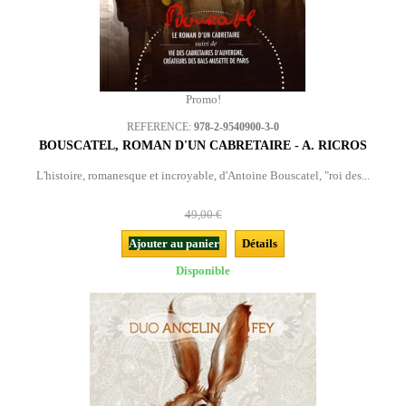
Promo!
REFERENCE:
978-2-9540900-3-0
BOUSCATEL, ROMAN D'UN CABRETAIRE - A. RICROS
L'histoire, romanesque et incroyable, d'Antoine Bouscatel, "roi des...
49,00 €
Ajouter au panier
Détails
Disponible