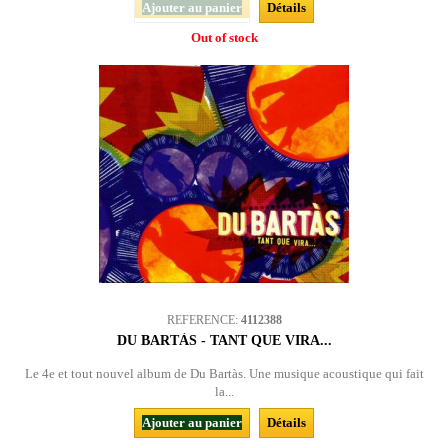
Ajouter au panier
Détails
Out of stock
REFERENCE:
4112388
DU BARTÀS - TANT QUE VIRA...
Le 4e et tout nouvel album de Du Bartàs. Une musique acoustique qui fait
la...
Ajouter au panier
Détails