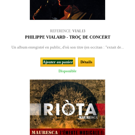
REFERENCE:
VIAL13
PHILIPPE VIALARD - TRÒÇ DE CONCÈRT
Un album enregistré en public, d'où son titre (en occitan : "extait de...
Ajouter au panier
Détails
Disponible