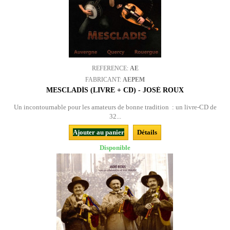
REFERENCE:
AE
FABRICANT:
AEPEM
MESCLADÍS (LIVRE + CD) - JOSÉ ROUX
Un incontournable pour les amateurs de bonne tradition : un livre-CD de
32...
Ajouter au panier
Détails
Disponible