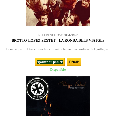
REFERENCE:
3521383429952
BROTTO-LOPEZ SEXTET - LA RONDA DELS VIATGES
La musique du Duo vous a fait connaître le jeu d’accordéon de Cyrille, sa...
Ajouter au panier
Détails
Disponible