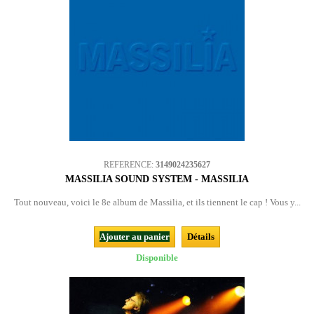
REFERENCE:
3149024235627
MASSILIA SOUND SYSTEM - MASSILIA
Tout nouveau, voici le 8e album de Massilia, et ils tiennent le cap ! Vous y...
Ajouter au panier
Détails
Disponible