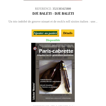
REFERENCE:
3521383425800
DJÉ BALÈTI - DJÉ BALÈTI
Un trio imbibé de groove nissart et de rock'n roll sixties italien : une...
Ajouter au panier
Détails
Disponible