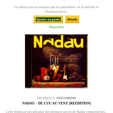
Un album plus acoustique que les précédents, où la mélodie et
l’harmonisation...
Ajouter au panier
Détails
Disponible
REFERENCE:
3456531002940
NADAU - DE CUU AU VENT (RÉÉDITION)
Cette réédition très attendue des premiers succès de Nadau comprend des...