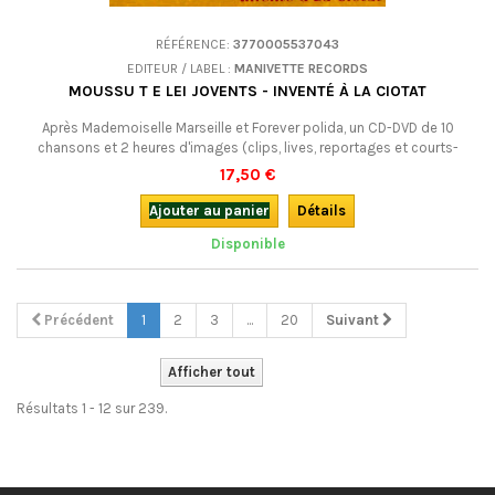
RÉFÉRENCE:
3770005537043
EDITEUR / LABEL :
MANIVETTE RECORDS
MOUSSU T E LEI JOVENTS - INVENTÉ À LA CIOTAT
Après Mademoiselle Marseille et Forever polida, un CD-DVD de 10
chansons et 2 heures d'images (clips, lives, reportages et courts-
métrages par les meilleurs réalisateurs d’Occitanie) : de quoi entendre
17,50 €
le groupe, le voir en concert et voyager dans son univers.
Ajouter au panier
Détails
Disponible
Précédent
1
2
3
...
20
Suivant
Afficher tout
Résultats 1 - 12 sur 239.