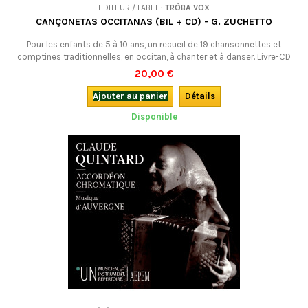
EDITEUR / LABEL :
TRÒBA VOX
CANÇONETAS OCCITANAS (BIL + CD) - G. ZUCHETTO
Pour les enfants de 5 à 10 ans, un recueil de 19 chansonnettes et
comptines traditionnelles, en occitan, à chanter et à danser. Livre-CD
bilingue.
20,00 €
Ajouter au panier
Détails
Disponible