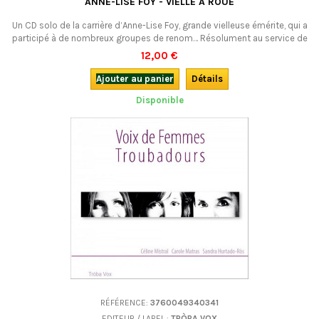
ANNE-LISE FOY - VIELLE À ROUE
Un CD solo de la carrière d’Anne-Lise Foy, grande vielleuse émérite, qui a
participé à de nombreux groupes de renom… Résolument au service de
la danse, son jeu est directement inspiré par les caractéristiques de
12,00 €
celui de la cabrette, emblématique instrument auvergnat. Un superbe
album, incontournable !
Ajouter au panier
Détails
Disponible
RÉFÉRENCE:
3760049340341
EDITEUR / LABEL :
TRÒBA VOX