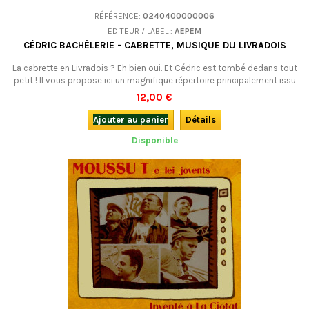
RÉFÉRENCE:
0240400000006
EDITEUR / LABEL :
AEPEM
CÉDRIC BACHÈLERIE - CABRETTE, MUSIQUE DU LIVRADOIS
La cabrette en Livradois ? Eh bien oui. Et Cédric est tombé dedans tout
petit ! Il vous propose ici un magnifique répertoire principalement issu
des collectes effectuées dans les années 1970-1990 dans son pays.
12,00 €
Un CD en solo, à découvrir !
Ajouter au panier
Détails
Disponible