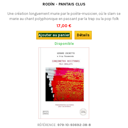
RODÍN - PANTAIS CLUS
Une création longuement murie par le poète-musicien, où le slam se
marie au chant polyphonique en passant par la trap ou la pop folk
alternative, dans la recherche d’un équilibre idéal. Onirique et envoûtant.
17,00 €
Ajouter au panier
Détails
Disponible
RÉFÉRENCE:
979-10-93692-38-8