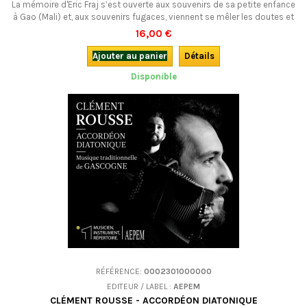
La mémoire d'Eric Fraj s’est ouverte aux souvenirs de sa petite enfance
à Gao (Mali) et, aux souvenirs fugaces, viennent se mêler les doutes et
les questions d’aujourd’hui… 18 chansons qui évoquent l'Afrique et nous
16,00 €
interrogent : qu’en est-il de notre vie ? Qu’en est-il de notre monde ?
Une réussite sur tous les plans.
Ajouter au panier
Détails
Disponible
RÉFÉRENCE:
0002301000000
EDITEUR / LABEL :
AEPEM
CLÉMENT ROUSSE - ACCORDÉON DIATONIQUE