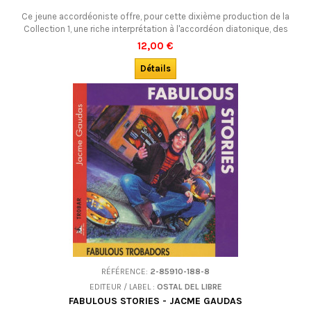
Ce jeune accordéoniste offre, pour cette dixième production de la
Collection 1, une riche interprétation à l'accordéon diatonique, des
musiques traditionnelles de Gascogne : un régal de musiques
12,00 €
cadencées, colorées, généreuses, aux vibrations ensoleillées.
Magnifique !
Détails
RÉFÉRENCE:
2-85910-188-8
EDITEUR / LABEL :
OSTAL DEL LIBRE
FABULOUS STORIES - JACME GAUDAS