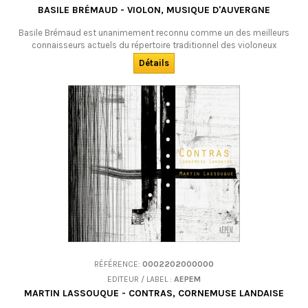
BASILE BRÉMAUD - VIOLON, MUSIQUE D'AUVERGNE
Basile Brémaud est unanimement reconnu comme un des meilleurs
connaisseurs actuels du répertoire traditionnel des violoneux
d’Auvergne et du Limousin. Voici son dernier CD en solo : un très bel
Détails
album qui revisite magnifiquement quelques classiques des grands
violoneux. Un album à écouter et une belle invitation à danser ! DÉSOLES
: ÉPUISÉ !
RÉFÉRENCE:
0002202000000
EDITEUR / LABEL :
AEPEM
MARTIN LASSOUQUE - CONTRAS, CORNEMUSE LANDAISE