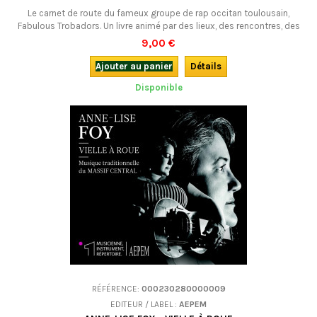
Le carnet de route du fameux groupe de rap occitan toulousain,
Fabulous Trobadors. Un livre animé par des lieux, des rencontres, des
conversations socratiques, des photos et des textes de chansons
9,00 €
(bilingues).
Ajouter au panier
Détails
Disponible
RÉFÉRENCE:
000230280000009
EDITEUR / LABEL :
AEPEM