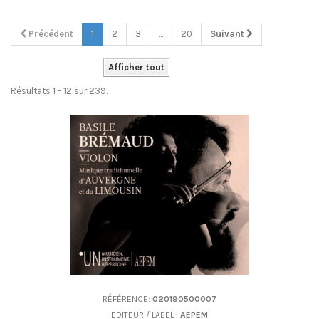
Précédent
1
2
3
...
20
Suivant
Afficher tout
Résultats 1 - 12 sur 239.
RÉFÉRENCE:
020190500007
EDITEUR / LABEL :
AEPEM