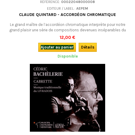
RÉFÉRENCE:
00022048000008
EDITEUR / LABEL :
AEPEM
CLAUDE QUINTARD - ACCORDÉON CHROMATIQUE
Le grand maître de l’accordéon chromatique interprète pour notre
grand plaisir une série de compositions devenues inséparables du
patrimoine musical d’Auvergne et du Rouergue.Danseurs et amateurs
12,00 €
du piano à bretelles, ce CD est fait pour vous !
Ajouter au panier
Détails
Disponible