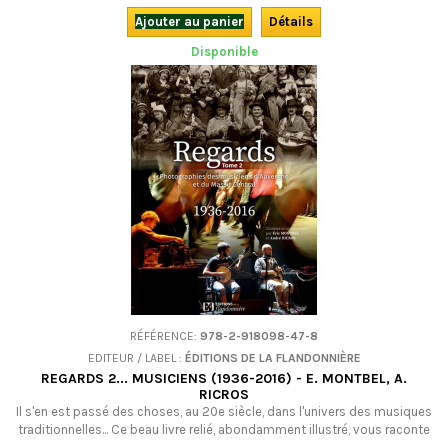
plaisir !Nouvelle édition bilingue.
Ajouter au panier
Détails
Disponible
RÉFÉRENCE:
978-2-918098-47-8
EDITEUR / LABEL :
ÉDITIONS DE LA FLANDONNIÈRE
REGARDS 2... MUSICIENS (1936-2016) - E. MONTBEL, A.
RICROS
Il s'en est passé des choses, au 20e siècle, dans l'univers des musiques
traditionnelles... Ce beau livre relié, abondamment illustré, vous raconte
l'histoire récente des musiques traditionnelles du Massif central, de la