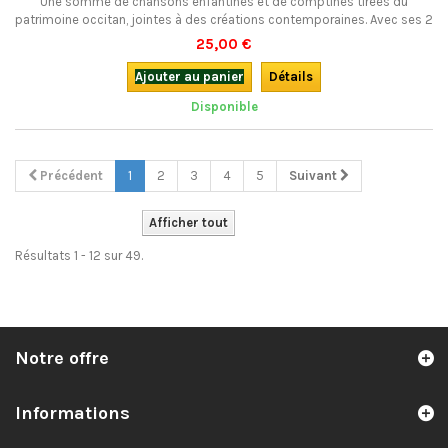
Une somme de chansons enfantines et de comptines tirées du
patrimoine occitan, jointes à des créations contemporaines. Avec ses 2
CD, c'est un ensemble qui ravira les enfants... de un jour à 100 ans !CD en
25,00 €
occitan, livre bilingue occitan et français, illustré en couleurs.
Ajouter au panier
Détails
Disponible
Précédent
1
2
3
4
5
Suivant
Afficher tout
Résultats 1 - 12 sur 49.
Notre offre
Informations