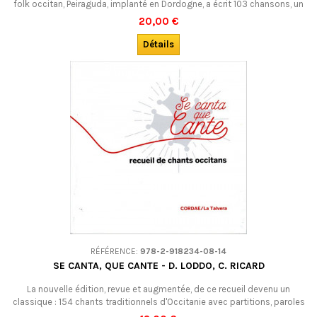
folk occitan, Peiraguda, implanté en Dordogne, a écrit 103 chansons, un
véritable patrimoine de textes poétiques et/ou engagés, sur des
20,00 €
musiques dont beaucoup se souviennent. Voici toutes ces chansons
réunies dans un livre : les textes avec traduction, les partitions, et les
Détails
accords… à...
RÉFÉRENCE:
978-2-918234-08-14
SE CANTA, QUE CANTE - D. LODDO, C. RICARD
La nouvelle édition, revue et augmentée, de ce recueil devenu un
classique : 154 chants traditionnels d'Occitanie avec partitions, paroles
en occitan avec traduction française.