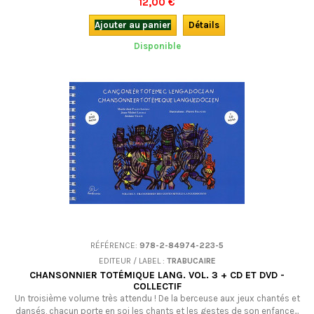
12,00 €
Ajouter au panier
Détails
Disponible
RÉFÉRENCE:
978-2-84974-223-5
EDITEUR / LABEL :
TRABUCAIRE
CHANSONNIER TOTÉMIQUE LANG. VOL. 3 + CD ET DVD -
COLLECTIF
Un troisième volume très attendu ! De la berceuse aux jeux chantés et
dansés, chacun porte en soi les chants et les gestes de son enfance...