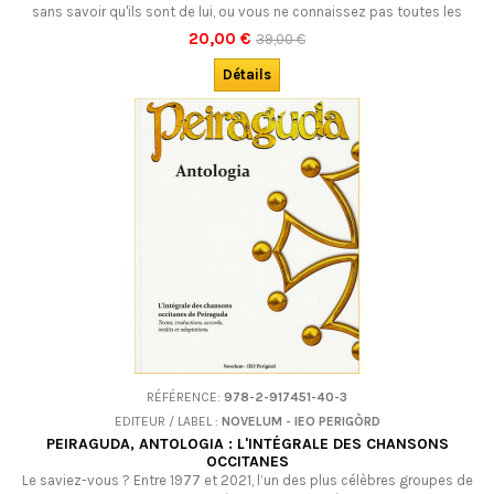
sans savoir qu'ils sont de lui, ou vous ne connaissez pas toutes les
paroles. Cette belle édition intégrale des compositions de Nicolas
20,00 €
39,00 €
Saboly d'après les originaux parus de son vivant vous permettra de
retrouver la mémoire et de mieux apprécier cette oeuvre.
Détails
Bilingue. DÉSOLÉS : ÉPUISÉ !
RÉFÉRENCE:
978-2-917451-40-3
EDITEUR / LABEL :
NOVELUM - IEO PERIGÒRD
PEIRAGUDA, ANTOLOGIA : L'INTÉGRALE DES CHANSONS
OCCITANES
Le saviez-vous ? Entre 1977 et 2021, l’un des plus célèbres groupes de