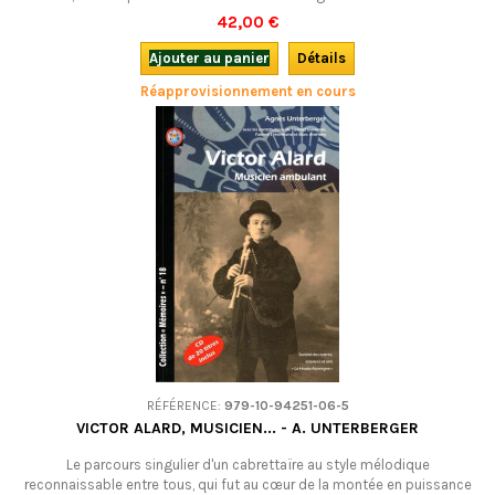
Comment transmettre tout cela, qui est à la fois un savoir faire, mais
42,00 €
aussi un savoir être ? Un bel outil pédagogique pour tous ceux qui sont
en contact avec des enfants ou des ados.Bilingue, avec un CD et un
Ajouter au panier
Détails
DVD.
Réapprovisionnement en cours
RÉFÉRENCE:
979-10-94251-06-5
VICTOR ALARD, MUSICIEN... - A. UNTERBERGER
Le parcours singulier d'un cabrettaïre au style mélodique
reconnaissable entre tous, qui fut au cœur de la montée en puissance