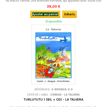
du Massif central. Une aventure humaine, qui apparaît avec toute son
énergie, sa chaleur et sa sensibilité, rendant ainsi à chacun la place
39,00 €
particulière qu’il occupait.En français.
Ajouter au panier
Détails
Disponible
RÉFÉRENCE:
2-9510822-2-3
EDITEUR / LABEL :
CORDAE - LA TALVERA
TURLUTUTU 1 (BIL + CD) - LA TALVERA