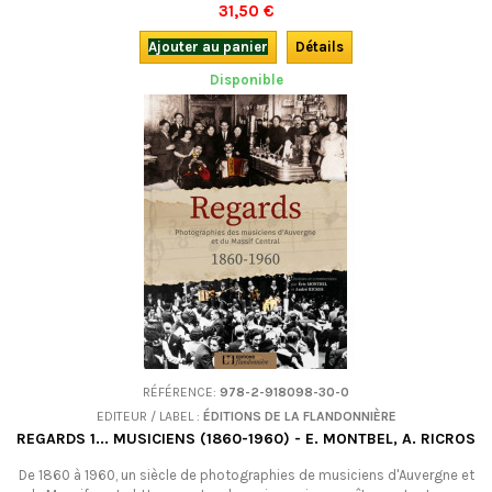
célèbre éditeur de musique et une figure emblématique des Auvergnats
31,50 €
de Paris. En français, avec CD et partitions.
Ajouter au panier
Détails
Disponible
RÉFÉRENCE:
978-2-918098-30-0
EDITEUR / LABEL :
ÉDITIONS DE LA FLANDONNIÈRE
REGARDS 1... MUSICIENS (1860-1960) - E. MONTBEL, A. RICROS
De 1860 à 1960, un siècle de photographies de musiciens d'Auvergne et