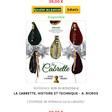
39,00 €
naissance des groupes folkloriques aux groupes musicaux
d'aujourd'hui, et c'est bien plus qu'un simple album de photographies....
Ajouter au panier
Détails
Disponible
RÉFÉRENCE:
979-10-9752702-0
LA CABRETTE, HISTOIRE ET TECHNIQUE - A. RICROS
L'OUVRAGE de référence sur la cabrette !