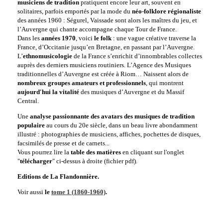
musiciens de tradition
pratiquent encore leur art, souvent en
solitaires, parfois emportés par la mode du
néo-folklore régionaliste
des années 1960 : Ségurel, Vaissade sont alors les maîtres du jeu, et
l’Auvergne qui chante accompagne chaque Tour de France.
Dans les
années 1970
, voici
le folk
: une vague créative traverse la
France, d’Occitanie jusqu’en Bretagne, en passant par l’Auvergne.
L’
ethnomusicologie
de la France s’enrichit d’innombrables collectes
auprès des derniers musiciens routiniers. L’Agence des Musiques
traditionnelles d’Auvergne est créée à Riom… Naissent alors de
nombreux groupes amateurs et professionnels
, qui montrent
aujourd'hui
la vitalité
des musiques d’Auvergne et du Massif
Central.
Une
analyse passionnante des avatars des musiques de tradition
populaire
au cours du 20e siècle, dans un beau livre abondamment
illustré : photographies de musiciens, affiches, pochettes de disques,
facsimilés de presse et de carnets...
Vous pourrez lire la
table des matières
en cliquant sur l'onglet
"
télécharger
" ci-dessus à droite (fichier pdf).
Editions de La Flandonnière.
Voir aussi
le
tome 1 (1860-1960)
.