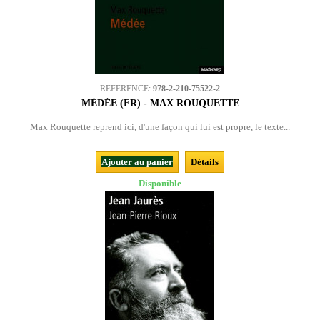
REFERENCE:
978-2-210-75522-2
MÉDÉE (FR) - MAX ROUQUETTE
Max Rouquette reprend ici, d'une façon qui lui est propre, le texte...
Ajouter au panier
Détails
Disponible