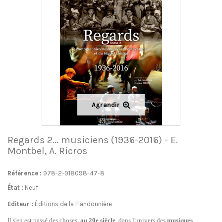
Agrandir
Regards 2... musiciens (1936-2016) - E.
Montbel, A. Ricros
Référence :
978-2-918098-47-8
État :
Neuf
Editeur :
Éditions de la Flandonnière
Il s'en est passé des choses,
au 20e siècle
, dans l'univers des
musiques