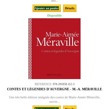
des...
Ajouter au panier
Détails
Disponible
REFERENCE:
978-291858-112-3
CONTES ET LÉGENDES D'AUVERGNE - M.-A. MÉRAVILLE
Une très belle édition intégrale des contes de Marie-Aimée Méraville,
suivie...