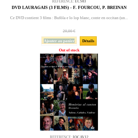
REFERENCE:
ECS03
DVD LAURAGAIS (3 FILMS) - F. FOURCOU, P. BREINAN
Ce DVD contient 3 films : Bufòla e lo lop blanc, conte en occitan (un...
20,00 €
Ajouter au panier
Détails
Out of stock
REFERENCE:
IOCAV12