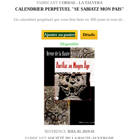
FABRICANT:
CORDAE - LA TALVERA
CALENDRIER PERPÉTUEL "SE SABIATZ MON PAÍS"
Un calendrier perpétuel qui vous fera faire en 366 jours le tour de...
Ajouter au panier
Détails
Disponible
REFERENCE:
RHA-81-2019-01
FABRICANT:
SOCIÉTÉ DE LA HAUTE-AUVERGNE