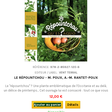
RÉFÉRENCE:
978-2-85927-120-6
EDITEUR / LABEL :
VENT TERRAL
LE RÉPOUNTCHOU - M. POUX, A.-M. RANTET-POUX
Le "répountchou" ? Une plante emblématique de l'Occitanie et au delà,
un délice de printemps... Cet ouvrage lui est consacré : tout ce que vous
voulez savoir sur le "répountchou" ou responchon !
12,00 €
Ajouter au panier
Détails