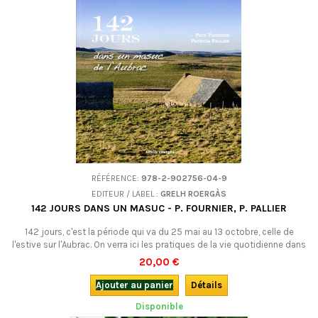
RÉFÉRENCE:
978-2-902756-04-9
EDITEUR / LABEL :
GRELH ROERGÀS
142 JOURS DANS UN MASUC - P. FOURNIER, P. PALLIER
142 jours, c'est la période qui va du 25 mai au 13 octobre, celle de
l'estive sur l'Aubrac. On verra ici les pratiques de la vie quotidienne dans
un buron (un masuc) de l'Aubrac.Un livre bilingue, plein d'humanité et
20,00 €
riche de documents.
Ajouter au panier
Détails
Disponible