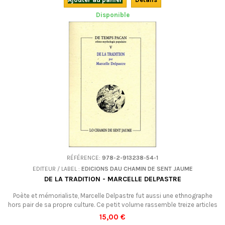
Disponible
RÉFÉRENCE:
978-2-913238-54-1
EDITEUR / LABEL :
EDICIONS DAU CHAMIN DE SENT JAUME
DE LA TRADITION - MARCELLE DELPASTRE
Poète et mémorialiste, Marcelle Delpastre fut aussi une ethnographe
hors pair de sa propre culture. Ce petit volume rassemble treize articles
sur la tradition populaire en Limousin. A ne pas manquer : "Les deux
15,00 €
truites du Mont Gargan" et "La 'rocana" (l'arc-en-ciel), par exemple. En