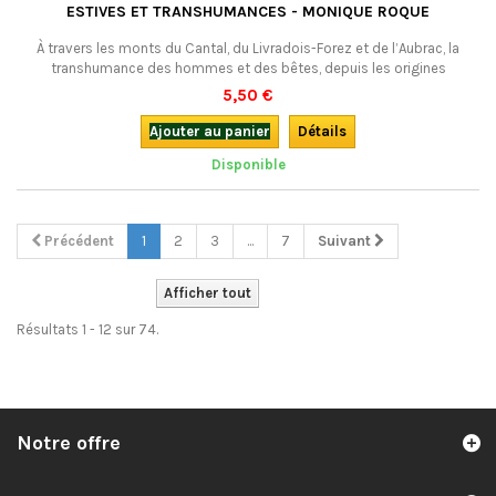
ESTIVES ET TRANSHUMANCES - MONIQUE ROQUE
À travers les monts du Cantal, du Livradois-Forez et de l’Aubrac, la
transhumance des hommes et des bêtes, depuis les origines
néolithiques jusqu’aux fêtes de l’Estive d’aujourd’hui.
5,50 €
Ajouter au panier
Détails
Disponible
Précédent
1
2
3
...
7
Suivant
Afficher tout
Résultats 1 - 12 sur 74.
Notre offre