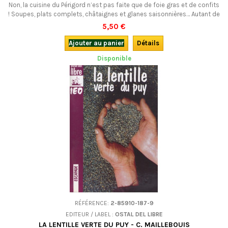
Non, la cuisine du Périgord n’est pas faite que de foie gras et de confits
! Soupes, plats complets, châtaignes et glanes saisonnières… Autant de
recettes de mets quotidiens à (re)découvrir, de l’entrée au dessert,
5,50 €
pour conjuguer plaisir et santé.
Ajouter au panier
Détails
Disponible
RÉFÉRENCE:
2-85910-187-9
EDITEUR / LABEL :
OSTAL DEL LIBRE
LA LENTILLE VERTE DU PUY - C. MAILLEBOUIS