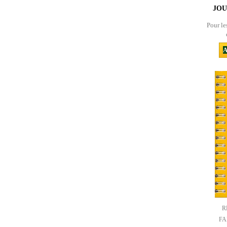
JOU
Pour le
A
R
FA