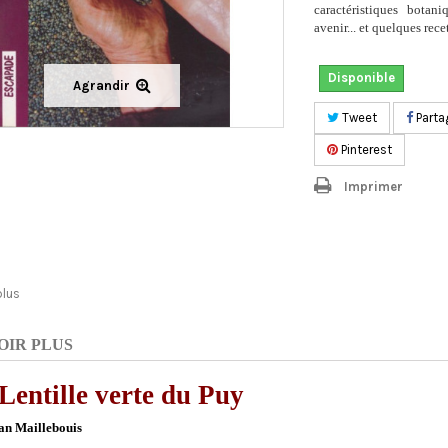
caractéristiques botan
avenir... et quelques rece
Disponible
Agrandir
Tweet
Parta
Pinterest
Imprimer
plus
OIR PLUS
Lentille verte du Puy
an Maillebouis