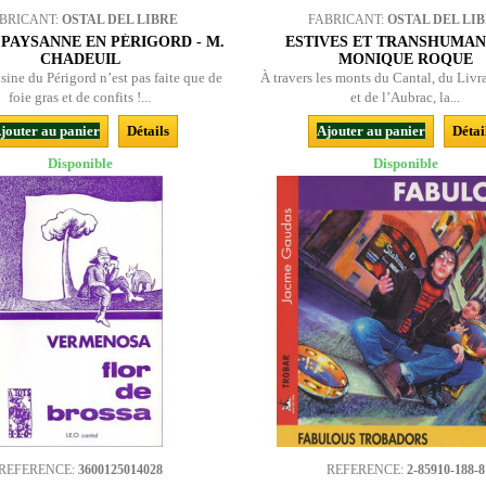
BRICANT:
OSTAL DEL LIBRE
FABRICANT:
OSTAL DEL LI
 PAYSANNE EN PÉRIGORD - M.
ESTIVES ET TRANSHUMAN
CHADEUIL
MONIQUE ROQUE
isine du Périgord n’est pas faite que de
À travers les monts du Cantal, du Livr
foie gras et de confits !...
et de l’Aubrac, la...
jouter au panier
Détails
Ajouter au panier
Détai
Disponible
Disponible
REFERENCE:
3600125014028
REFERENCE:
2-85910-188-8