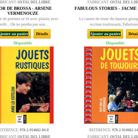
BRICANT:
OSTAL DEL LIBRE
FABRICANT:
OSTAL DEL LI
OR DE BROSSA - ARSÈNE
FABULOUS STORIES - JACME
VERMENOUZE
e de poèmes se lit avec plaisir, avec
Le carnet de route du fameux group
rofit... On ne perdra pas son...
occitan toulousain, Fabulous.
jouter au panier
Détails
Ajouter au panier
Détai
Disponible
Disponible
EFERENCE:
978-2-914662-04-8
REFERENCE:
978-2-914662-14
BRICANT:
OSTAL DEL LIBRE
FABRICANT:
OSTAL DEL LI