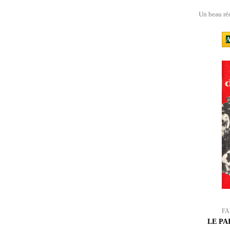
Un beau ré
A
FA
LE PA