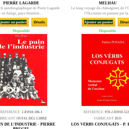
PIERRE LAGARDE
MELHAU
cit autobiographique de Pierre Lagarde
Le long voyage du châtaignier, de l’O
: en Ariège, pays frontière,...
l’Occitanie en passant par la.
jouter au panier
Détails
Ajouter au panier
Détai
Disponible
Disponible
REFERENCE:
2-85910-186-1
REFERENCE:
978-2-85910-522
BRICANT:
OSTAL DEL LIBRE
FABRICANT:
IEO
IN DE L’INDUSTRIE - PIERRE
LOS VÈRBS CONJUGATS - P.
BRUGEL