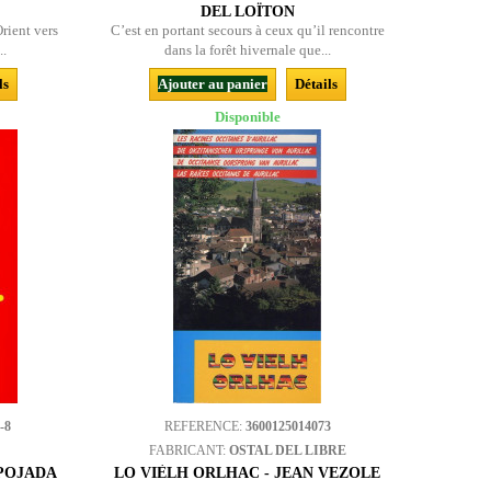
DEL LOÏTON
rient vers
C’est en portant secours à ceux qu’il rencontre
..
dans la forêt hivernale que...
ls
Ajouter au panier
Détails
Disponible
-8
REFERENCE:
3600125014073
FABRICANT:
OSTAL DEL LIBRE
 POJADA
LO VIÈLH ORLHAC - JEAN VEZOLE