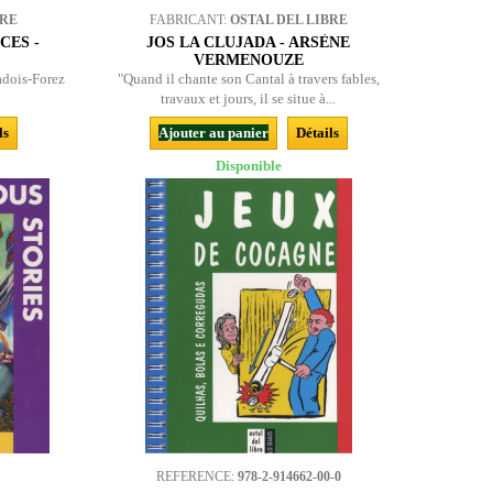
BRE
FABRICANT:
OSTAL DEL LIBRE
CES -
JOS LA CLUJADA - ARSÈNE
VERMENOUZE
adois-Forez
"Quand il chante son Cantal à travers fables,
travaux et jours, il se situe à...
ls
Ajouter au panier
Détails
Disponible
REFERENCE:
978-2-914662-00-0