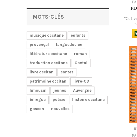
FA
FL
MOTS-CLÉS
"Ce livr
p
A
musique occitane
enfants
provençal
languedocien
littérature occitane
roman
traduction occitane
Cantal
livre occitan
contes
patrimoine occitan
livre-CD
limousin
jeunes
Auvergne
bilingue
poésie
histoire occitane
gascon
nouvelles
R
FA