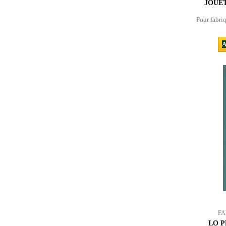
JOUET
Pour fabriq
A
FA
LO P