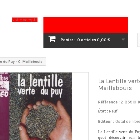
Votre compte
Panier:
0
articles
0,00 €
te du Puy - C. Maillebouis
La Lentille vert
Maillebouis
Référence :
2-85910-1
État :
Neuf
Editeur :
Ostal del libr
La Lentille verte du P
quoi découvrir son hi