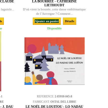
N-CLAUDE
LA BOURRÉE - CATHERINE
LIETHOUDT
e laguiole...
D’où vient la bourrée, cette danse emblématique
de l’Auvergne ? Comment...
ls
Ajouter au panier
Détails
me
Disponible
-1
REFERENCE:
2-85910-045-8
BRE
FABRICANT:
OSTAL DEL LIBRE
 J. DAU
LE NOËL DE LOUITOU - LO NADAU