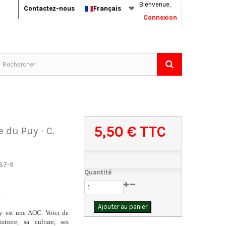
Bienvenue,
Contactez-nous
Français
Connexion
5,50 €
TTC
e du Puy - C.
87-9
Quantité
e
Ajouter au panier
uy est une AOC. Voici de
stoire, sa culture, ses