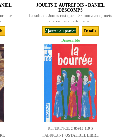
ANIEL
JOUETS D'AUTREFOIS - DANIEL
DESCOMPS
ur nous-
La suite de Jouets rustiques : 83 nouveaux jouets
...
à fabriquer à partir de ce...
ls
Ajouter au panier
Détails
Disponible
REFERENCE:
2-85910-119-5
BRE
FABRICANT:
OSTAL DEL LIBRE