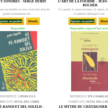
S SONORES - SERGE DURIN
L’ART DE LA FOURME - JEA
ROCHER
uer en famille et avec trois fois rien de
Le cantal, le saint-nectaire, le salers, l
petits instruments de...
Comment fabrique-t-on...
jouter au panier
Détails
Ajouter au panier
Détai
Disponible
Disponible aujourd'hui mê
REFERENCE:
2-85910-151-9
REFERENCE:
978-2-914662-03
BRICANT:
OSTAL DEL LIBRE
FABRICANT:
OSTAL DEL LI
È-RANQUET DEL SOLELH -
LE MYTHE DU CHÂTAIGNIER -