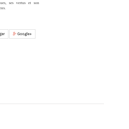
iques, ses vertus et son
ttes.
ger
Google+