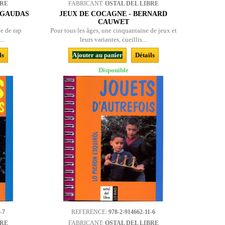
BRE
FABRICANT:
OSTAL DEL LIBRE
 GAUDAS
JEUX DE COCAGNE - BERNARD
CAUWET
e de rap
Pour tous les âges, une cinquantaine de jeux et
..
leurs variantes, cueillis...
ls
Ajouter au panier
Détails
Disponible
-7
REFERENCE:
978-2-914662-11-6
BRE
FABRICANT:
OSTAL DEL LIBRE