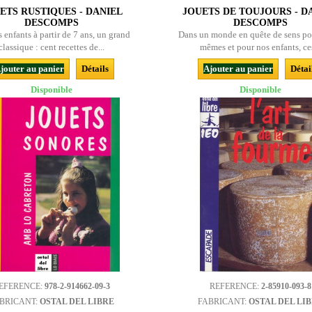
ETS RUSTIQUES - DANIEL
JOUETS DE TOUJOURS - D
DESCOMPS
DESCOMPS
s enfants à partir de 7 ans, un grand
Dans un monde en quête de sens po
classique : cent recettes de...
mêmes et pour nos enfants, ces
jouter au panier
Détails
Ajouter au panier
Détai
Disponible
Disponible
EFERENCE:
978-2-914662-09-3
REFERENCE:
2-85910-093-8
BRICANT:
OSTAL DEL LIBRE
FABRICANT:
OSTAL DEL LI