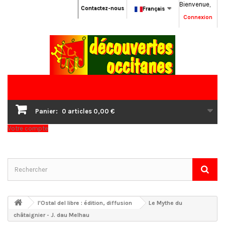
Bienvenue,
Contactez-nous
Français
Connexion
Panier:
0
articles
0,00 €
Votre compte
l'Ostal del libre : édition, diffusion
Le Mythe du
châtaignier - J. dau Melhau