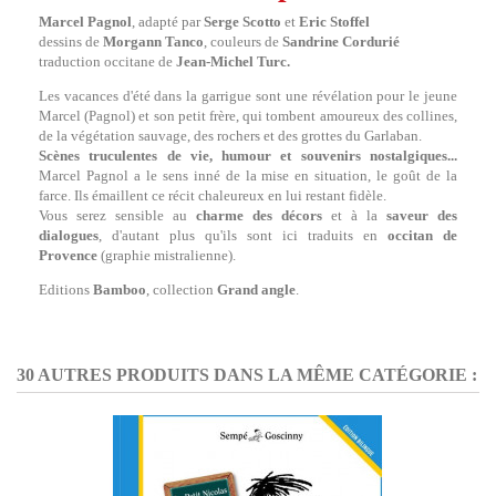
Marcel Pagnol
, adapté par
Serge Scotto
et
Eric Stoffel
dessins de
Morgann Tanco
, couleurs de
Sandrine Cordurié
traduction occitane de
Jean-Michel Turc.
Les vacances d'été dans la garrigue sont une révélation pour le jeune
Marcel (Pagnol) et son petit frère, qui tombent amoureux des collines,
de la végétation sauvage, des rochers et des grottes du Garlaban.
Scènes truculentes de vie, humour et souvenirs nostalgiques...
Marcel Pagnol a le sens inné de la mise en situation, le goût de la
farce. Ils émaillent ce récit chaleureux en lui restant fidèle.
Vous serez sensible au
charme des décors
et à la
saveur des
dialogues
, d'autant plus qu'ils sont ici traduits en
occitan de
Provence
(graphie mistralienne).
Editions
Bamboo
, collection
Grand angle
.
30 AUTRES PRODUITS DANS LA MÊME CATÉGORIE :