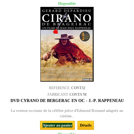
Disponible
REFERENCE:
CONT32
FABRICANT:
CONTA'M
DVD CYRANO DE BERGERAC EN OC - J.-P. RAPPENEAU
La version occitane de la célèbre pièce d'Edmond Rostand adaptée au
cinéma...
Ajouter au panier
Détails