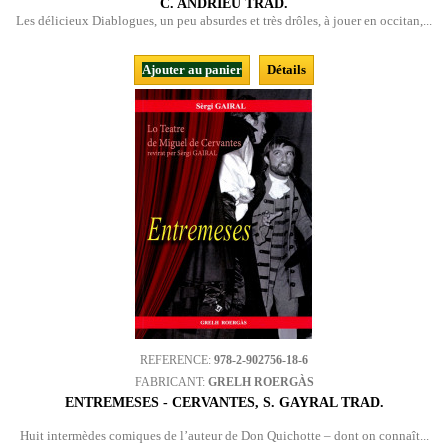
C. ANDRIEU TRAD.
Les délicieux Diablogues, un peu absurdes et très drôles, à jouer en occitan,...
Ajouter au panier
Détails
REFERENCE:
978-2-902756-18-6
FABRICANT:
GRELH ROERGÀS
ENTREMESES - CERVANTES, S. GAYRAL TRAD.
Huit intermèdes comiques de l’auteur de Don Quichotte – dont on connaît...