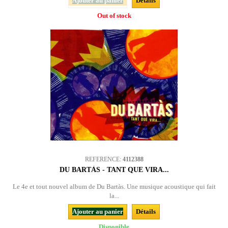
Ajouter au panier
Détails
Out of stock
REFERENCE:
4112388
DU BARTÀS - TANT QUE VIRA...
Le 4e et tout nouvel album de Du Bartàs. Une musique acoustique qui fait
la...
Ajouter au panier
Détails
Disponible