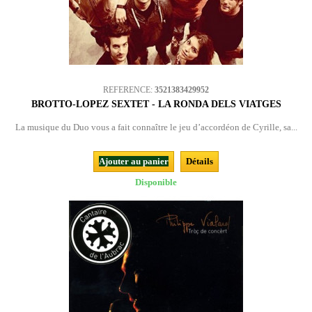
REFERENCE:
3521383429952
BROTTO-LOPEZ SEXTET - LA RONDA DELS VIATGES
La musique du Duo vous a fait connaître le jeu d’accordéon de Cyrille, sa...
Ajouter au panier
Détails
Disponible