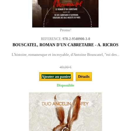
Promo!
REFERENCE:
978-2-9540900-3-0
BOUSCATEL, ROMAN D'UN CABRETAIRE - A. RICROS
L'histoire, romanesque et incroyable, d'Antoine Bouscatel, "roi des...
49,00 €
Ajouter au panier
Détails
Disponible