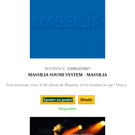
REFERENCE:
3149024235627
MASSILIA SOUND SYSTEM - MASSILIA
Tout nouveau, voici le 8e album de Massilia, et ils tiennent le cap ! Vous y...
Ajouter au panier
Détails
Disponible