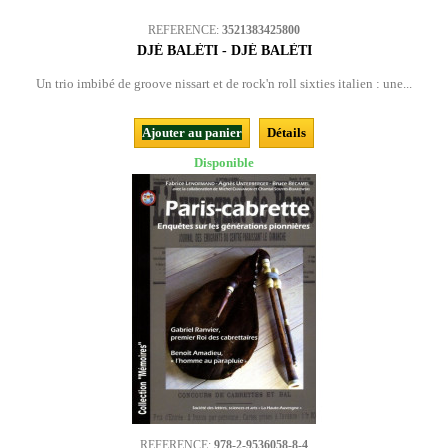
REFERENCE:
3521383425800
DJÉ BALÈTI - DJÉ BALÈTI
Un trio imbibé de groove nissart et de rock'n roll sixties italien : une...
Ajouter au panier
Détails
Disponible
REFERENCE:
978-2-9536058-8-4