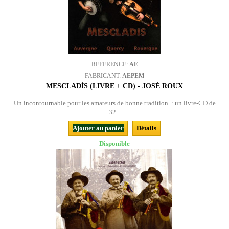
REFERENCE:
AE
FABRICANT:
AEPEM
MESCLADÍS (LIVRE + CD) - JOSÉ ROUX
Un incontournable pour les amateurs de bonne tradition : un livre-CD de
32...
Ajouter au panier
Détails
Disponible