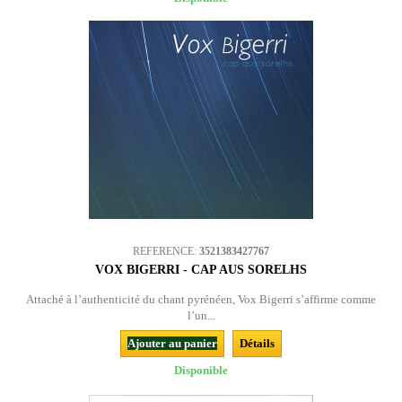
REFERENCE:
3521383427767
VOX BIGERRI - CAP AUS SORELHS
Attaché à l’authenticité du chant pyrénéen, Vox Bigerri s’affirme comme
l’un...
Ajouter au panier
Détails
Disponible