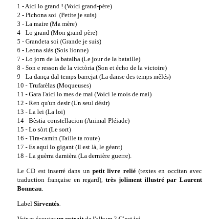
1 - Aicí lo grand ! (Voici grand-père)
2 - Pichona soi (Petite je suis)
3 - La maire (Ma mère)
4 - Lo grand (Mon grand-père)
5 - Grandeta soi (Grande je suis)
6 - Leona siás (Sois lionne)
7 - Lo jorn de la batalha (Le jour de la bataille)
8 - Son e resson de la victòria (Son et écho de la victoire)
9 - La dança dal temps barrejat (La danse des temps mêlés)
10 - Trufarèlas (Moqueuses)
11 - Gara l'aicí lo mes de mai (Voici le mois de mai)
12 - Ren qu'un desir (Un seul désir)
13 - La lei (La loi)
14 - Bèstia-constellacion (Animal-Pléiade)
15 - Lo sòrt (Le sort)
16 - Tira-camin (Taille ta route)
17 - Es aquí lo gigant (Il est là, le géant)
18 - La guèrra darnièra (La dernière guerre).
Le CD est inserré dans un
petit livre relié
(textes en occitan avec
traduction française en regard),
très joliment illustré par Laurent
Bonneau
.
Label
Sirventés
.
Voir et écouter
un extrait
de l'album ?
C'est ici
.