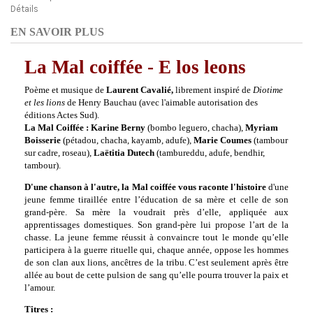
Détails
EN SAVOIR PLUS
La Mal coiffée - E los leons
Poème et musique de
Laurent Cavalié,
librement inspiré de
Diotime
et les lions
de Henry Bauchau (avec l'aimable autorisation des
éditions Actes Sud).
La Mal Coiffée : Karine Berny
(bombo leguero, chacha),
Myriam
Boisserie
(pétadou, chacha, kayamb, adufe),
Marie Coumes
(tambour
sur cadre, roseau),
Laëtitia Dutech
(tambureddu, adufe, bendhir,
tambour).
D'une chanson à l'autre, la Mal coiffée
vous raconte l'histoire
d'une
jeune femme tiraillée entre l’éducation de sa mère et celle de son
grand-père. Sa mère la voudrait près d’elle, appliquée aux
apprentissages domestiques. Son grand-père lui propose l’art de la
chasse. La jeune femme réussit à convaincre tout le monde qu’elle
participera à la guerre rituelle qui, chaque année, oppose les hommes
de son clan aux lions, ancêtres de la tribu. C’est seulement après être
allée au bout de cette pulsion de sang qu’elle pourra trouver la paix et
l’amour.
Titres :