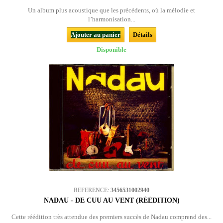
Un album plus acoustique que les précédents, où la mélodie et
l’harmonisation...
Ajouter au panier
Détails
Disponible
REFERENCE:
3456531002940
NADAU - DE CUU AU VENT (RÉÉDITION)
Cette réédition très attendue des premiers succès de Nadau comprend des...