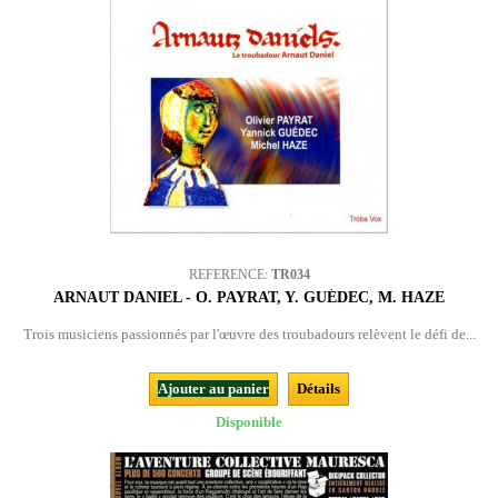
REFERENCE:
TR034
ARNAUT DANIEL - O. PAYRAT, Y. GUÉDEC, M. HAZE
Trois musiciens passionnés par l'œuvre des troubadours relèvent le défi de...
Ajouter au panier
Détails
Disponible