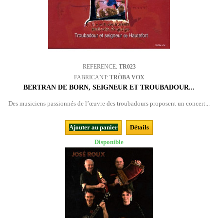
REFERENCE:
TR023
FABRICANT:
TRÒBA VOX
BERTRAN DE BORN, SEIGNEUR ET TROUBADOUR...
Des musiciens passionnés de l’œuvre des troubadours proposent un concert...
Ajouter au panier
Détails
Disponible