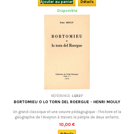
Ajouter au panier
Détails
Disponible
RÉFÉRENCE:
LGR27
BORTOMIEU O LO TORN DEL ROERGUE - HENRI MOULY
Un grand classique et une oeuvre pédagogique : l’histoire et la
géographie de l’Aveyron à travers le périple de deux enfants,
accompagnés d’un âne savant, autrement dit, le tour du Rouergue par
10,00 €
deux enfants. EDITION ORIGINALE (NEUVE) de 1973. VENDU !