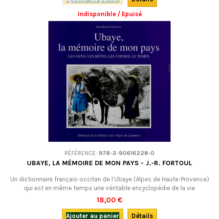
Indisponible / Epuisé
RÉFÉRENCE:
978-2-90616228-0
UBAYE, LA MÉMOIRE DE MON PAYS - J.-R. FORTOUL
Un dictionnaire français-occitan de l’Ubaye (Alpes de Haute-Provence)
qui est en même temps une véritable encyclopédie de la vie
quotidienne dans la Vallée. Bilingue, mais en majorité en français. LIVRE
18,00 €
D’OCCASION : coédition Sabença de la Valeia (Barcelonnette) - Alpes de
Lumière (Forcalquier), 1995. Aujourd'hui introuvable !
Ajouter au panier
Détails