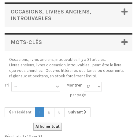
OCCASIONS, LIVRES ANCIENS,
INTROUVABLES
MOTS-CLÉS
Occasions, livres anciens, introuvables
Il y a 31 articles.
Livres anciens, livres d'occasion, introuvables... peut-être le livre
que vous cherchez ! Oeuvres littéraires occitanes ou documents
régionaux et occitans, en stock forcément limité.
Tri
Montrer
par page
Précédent
1
2
3
Suivant
Afficher tout
Résultats 1 - 12 sur 31.