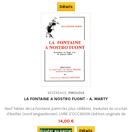
(provençal).LIVRE D'OCCASION, 1ère édition (1971) numérotée et
dédicacée. VENDU !
Détails
RÉFÉRENCE:
PMOU014
LA FONTAINE A NOSTRO FUONT - A. MARTY
Neuf fables de La Fontaine, parmi les plus célèbres, traduites en occitan
d'Aurillac (nord languedocien). LIVRE D'OCCASION (édition originale de
1969).
14,00 €
Ajouter au panier
Détails