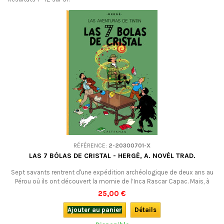
RÉFÉRENCE:
2-20300701-X
LAS 7 BÒLAS DE CRISTAL - HERGÉ, A. NOVÈL TRAD.
Sept savants rentrent d'une expédition archéologique de deux ans au
Pérou où ils ont découvert la momie de l’Inca Rascar Capac. Mais, à
peine arrivés, ils sont, les uns après les autres, mystérieusement
25,00 €
frappés de léthargie. Les 7 boules de cristal en occitan : un introuvable
! LIVRE D'OCCASION : édition de 1979, ancien exemplaire de
Ajouter au panier
Détails
bibliothèque, comme...