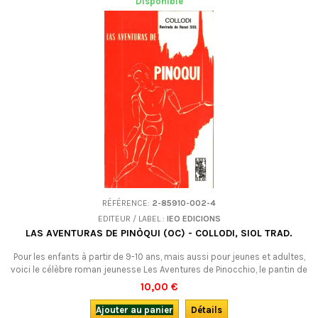
Disponible
RÉFÉRENCE:
2-85910-002-4
EDITEUR / LABEL :
IEO EDICIONS
LAS AVENTURAS DE PINÒQUI (OC) - COLLODI, SIOL TRAD.
Pour les enfants à partir de 9-10 ans, mais aussi pour jeunes et adultes,
voici le célèbre roman jeunesse Les Aventures de Pinocchio, le pantin de
bois dont le nez s'allonge à chaque mensonge, en
10,00 €
occitan (languedocien). LIVRE D’OCCASION, aujourd’hui difficile à
trouver.
Ajouter au panier
Détails