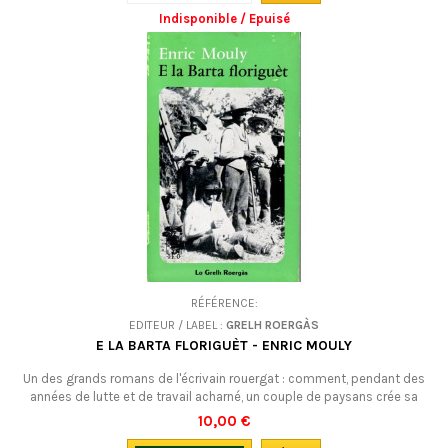
Indisponible / Epuisé
RÉFÉRENCE:
EDITEUR / LABEL :
GRELH ROERGÀS
E LA BARTA FLORIGUÈT - ENRIC MOULY
Un des grands romans de l'écrivain rouergat : comment, pendant des
années de lutte et de travail acharné, un couple de paysans crée sa
ferme.LIVRE NEUF (fin de stock), 2e édition de 1979. VENDU !
10,00 €