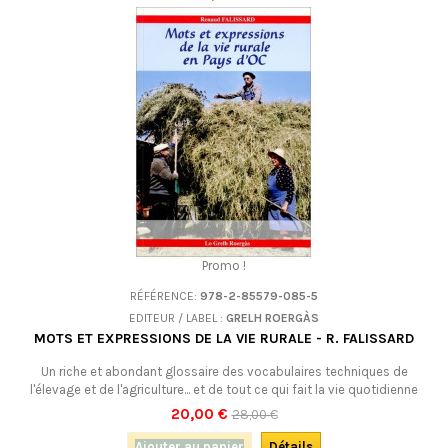
Promo !
RÉFÉRENCE:
978-2-85579-085-5
EDITEUR / LABEL :
GRELH ROERGÀS
MOTS ET EXPRESSIONS DE LA VIE RURALE - R. FALISSARD
Un riche et abondant glossaire des vocabulaires techniques de
l'élevage et de l'agriculture... et de tout ce qui fait la vie quotidienne
d'une exploitation agricole. Amoureux de la langue d'oc, vous y
20,00 €
28,00 €
trouverez votre bonheur.Attention : derniers exemplaires.
Ajouter au panier
Détails