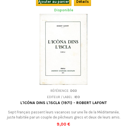
Ajouter au panier
Détails
Disponible
RÉFÉRENCE:
D03
EDITEUR / LABEL :
IEO
L'ICÒNA DINS L'ISCLA (1971) - ROBERT LAFONT
Sept Français passent leurs vacances sur une île de la Méditerranée,
juste habitée par un couple de pêcheurs grecs et deux de leurs amis.
Éclate une guerre atomique... Le premier récit apocalyptique en occitan
9,00 €