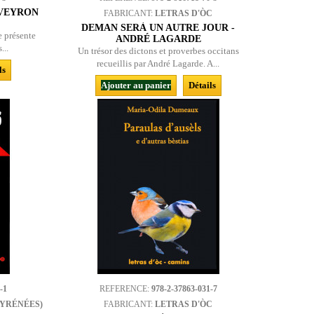
AVEYRON
FABRICANT:
LETRAS D'ÒC
DEMAN SERÀ UN AUTRE JOUR -
 présente
ANDRÉ LAGARDE
...
Un trésor des dictons et proverbes occitans
recueillis par André Lagarde. A...
ls
Ajouter au panier
Détails
-1
REFERENCE:
978-2-37863-031-7
PYRÉNÉES)
FABRICANT:
LETRAS D'ÒC