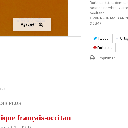
Barthe a été et demeu
pour de nombreux amo
occitane.
LIVRE NEUF MAIS ANCIE
(1984).
Agrandir
Tweet
Parta
Pinterest
Imprimer
plus
OIR PLUS
ique français-occitan
Barthe
(1911-1981)