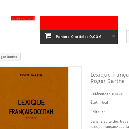
Votre compte
Panier:
0
articles
0,00 €
oger Barthe
Lexique frança
Roger Barthe
Référence :
JERG01
État :
Neuf
Editeur :
Dans la suite des trava
lexique français-occita