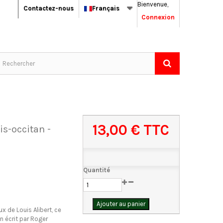
Bienvenue,
Contactez-nous
Français
Connexion
13,00 €
TTC
is-occitan -
Quantité
Ajouter au panier
ux de Louis Alibert, ce
n écrit par Roger