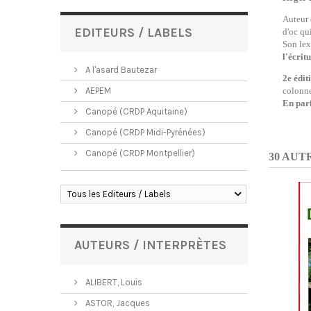
Auteur 
EDITEURS / LABELS
d'oc qu
Son lex
l'écrit
A l'asard Bautezar
2e édit
AEPEM
colonne
En parf
Canopé (CRDP Aquitaine)
Canopé (CRDP Midi-Pyrénées)
Canopé (CRDP Montpellier)
30 AUT
Tous les Editeurs / Labels
AUTEURS / INTERPRÈTES
ALIBERT, Louis
ASTOR, Jacques