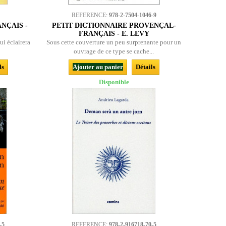
REFERENCE:
978-2-7504-1046-9
NÇAIS -
PETIT DICTIONNAIRE PROVENÇAL-
FRANÇAIS - E. LEVY
i éclairera
Sous cette couverture un peu surprenante pour un
ouvrage de ce type se cache...
ls
Ajouter au panier
Détails
Disponible
-5
REFERENCE:
978-2-916718-70-5