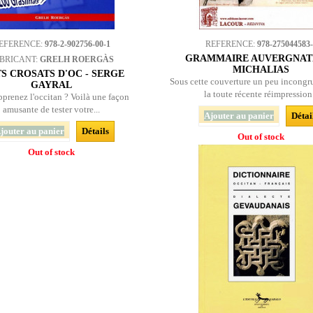
EFERENCE:
978-2-902756-00-1
REFERENCE:
978-275044583
GRAMMAIRE AUVERGNATE
BRICANT:
GRELH ROERGÀS
MICHALIAS
S CROSATS D'OC - SERGE
Sous cette couverture un peu incongr
GAYRAL
la toute récente réimpression.
pprenez l'occitan ? Voilà une façon
amusante de tester votre...
Ajouter au panier
Détai
jouter au panier
Détails
Out of stock
Out of stock