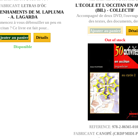
L'ÉCOLE ET L'OCCITAN EN 
FABRICANT:
LETRAS D'ÒC
(BIL) - COLLECTIF
SENHAMENTS DE M. LAPLUMA
Accompagné de deux DVD, l'ouvrage
- A. LAGARDA
des textes, des documents, des
mencez à vous débrouiller un peu en
citan ? Ce livre est fait pour...
Ajouter au panier
Détai
jouter au panier
Détails
Out of stock
Disponible
REFERENCE:
978-2-86565-010
FABRICANT:
CANOPÉ (CRDP MIDI-