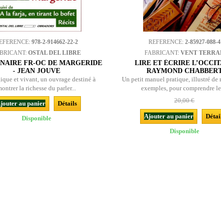
EFERENCE:
978-2-914662-22-2
REFERENCE:
2-85927-088-4
BRICANT:
OSTAL DEL LIBRE
FABRICANT:
VENT TERRA
NNAIRE FR-OC DE MARGERIDE
LIRE ET ÉCRIRE L’OCCIT
- JEAN JOUVE
RAYMOND CHABBER
que et vivant, un ouvrage destiné à
Un petit manuel pratique, illustré d
ontrer la richesse du parler...
exemples, pour comprendre les
20,00 €
jouter au panier
Détails
Ajouter au panier
Détai
Disponible
Disponible