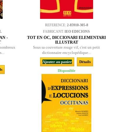
REFERENCE:
2-85910-305-8
L
FABRICANT:
IEO EDICIONS
AN -
TOT EN ÒC, DICCIONARI ELEMENTARI
T
ILLUSTRAT
e nombreux
Sous sa couverture rouge vif, c'est un petit
...
dictionnaire encyclopédique...
Ajouter au panier
Détails
ls
Disponible