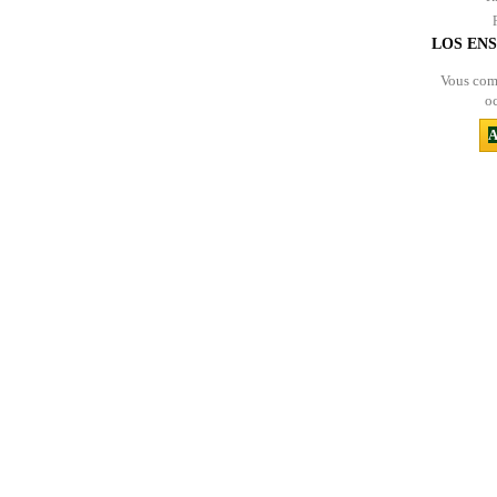
LOS EN
Vous com
oc
A