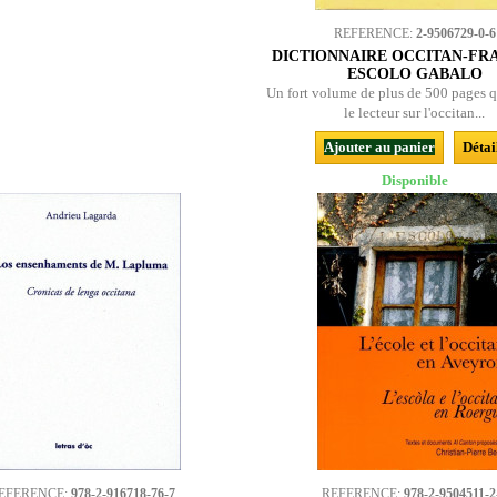
REFERENCE:
2-9506729-0-6
DICTIONNAIRE OCCITAN-FRA
ESCOLO GABALO
Un fort volume de plus de 500 pages qu
le lecteur sur l'occitan...
Ajouter au panier
Détai
Disponible
EFERENCE:
978-2-916718-76-7
REFERENCE:
978-2-9504511-2