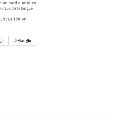
re
un outil quotidien
ureux de la langue
N : 2e édition
ger
Google+