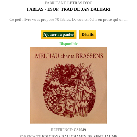
FABRICANT:
LETRAS D'ÒC
FABLAS - ESÒP, TRAD DE JAN DALHARÍ
Ce petit livre vous propose 70 fables. De courts récits en prose qui ont...
Ajouter au panier
Détails
Disponible
REFERENCE:
CSJ049
FABRICANT:
EDICIONS DAU CHAMIN DE SENT JAUME