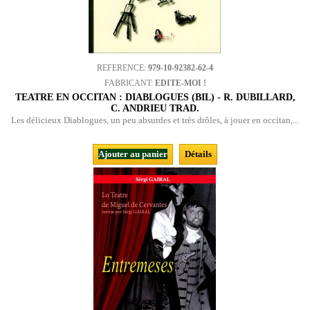
REFERENCE:
979-10-92382-62-4
FABRICANT:
EDITE-MOI !
TEATRE EN OCCITAN : DIABLOGUES (BIL) - R. DUBILLARD,
C. ANDRIEU TRAD.
Les délicieux Diablogues, un peu absurdes et très drôles, à jouer en occitan,...
Ajouter au panier
Détails