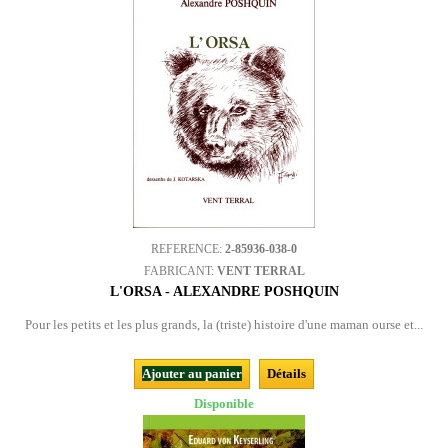
REFERENCE:
2-85936-038-0
FABRICANT:
VENT TERRAL
L'ORSA - ALEXANDRE POSHQUIN
Pour les petits et les plus grands, la (triste) histoire d'une maman ourse et...
Ajouter au panier
Détails
Disponible