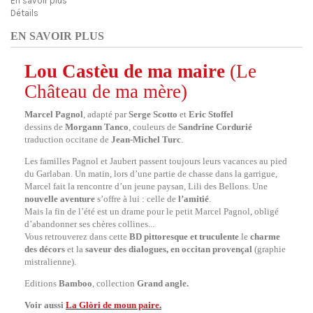
En savoir plus
Détails
EN SAVOIR PLUS
Lou Castèu de ma maire
(Le
Château de ma mère)
Marcel Pagnol
, adapté par
Serge Scotto
et
Eric Stoffel
dessins de
Morgann Tanco
, couleurs de
Sandrine Cordurié
traduction occitane de
Jean-Michel Turc
.
Les familles Pagnol et Jaubert passent toujours leurs vacances au pied
du Garlaban. Un matin, lors d’une partie de chasse dans la garrigue,
Marcel fait la rencontre d’un jeune paysan, Lili des Bellons. Une
nouvelle aventure
s’offre à lui : celle de
l’amitié
.
Mais la fin de l’été est un drame pour le petit Marcel Pagnol, obligé
d’abandonner ses chères collines...
Vous retrouverez dans cette
BD
pittoresque et truculente
le
charme
des décors
et la
saveur des dialogues, en occitan provençal
(graphie
mistralienne).
Editions
Bamboo
, collection
Grand angle.
Voir aussi
La Glòri de moun paire
.