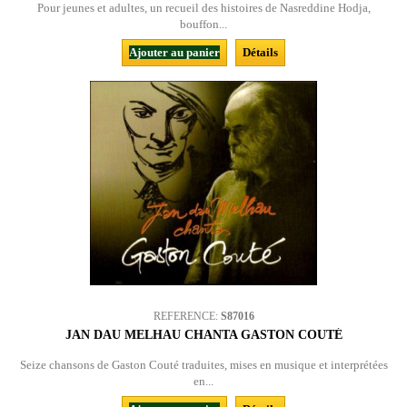
Pour jeunes et adultes, un recueil des histoires de Nasreddine Hodja,
bouffon...
Ajouter au panier
Détails
REFERENCE:
S87016
JAN DAU MELHAU CHANTA GASTON COUTÉ
Seize chansons de Gaston Couté traduites, mises en musique et interprétées
en...