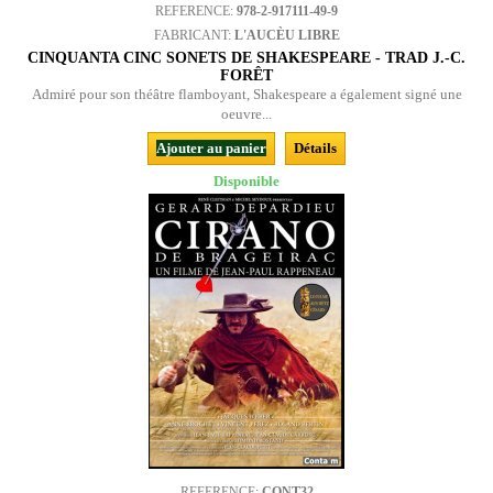
REFERENCE:
978-2-917111-49-9
FABRICANT:
L'AUCÈU LIBRE
CINQUANTA CINC SONETS DE SHAKESPEARE - TRAD J.-C.
FORÊT
Admiré pour son théâtre flamboyant, Shakespeare a également signé une
oeuvre...
Ajouter au panier
Détails
Disponible
REFERENCE:
CONT32