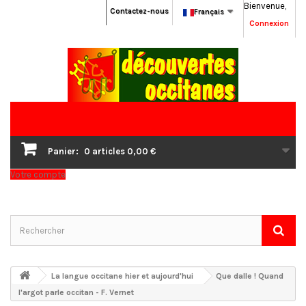
Bienvenue,
Contactez-nous
Français
Connexion
Panier:
0
articles
0,00 €
Votre compte
La langue occitane hier et aujourd'hui
Que dalle ! Quand
l'argot parle occitan - F. Vernet