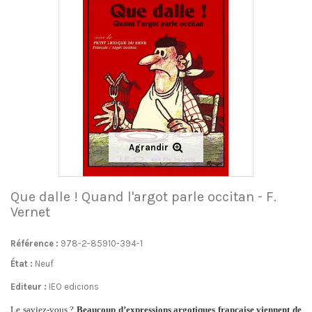
Agrandir
Que dalle ! Quand l'argot parle occitan - F.
Vernet
Référence :
978-2-85910-394-1
État :
Neuf
Editeur :
IEO edicions
Le saviez-vous ?
Beaucoup d’expressions argotiques française viennent de