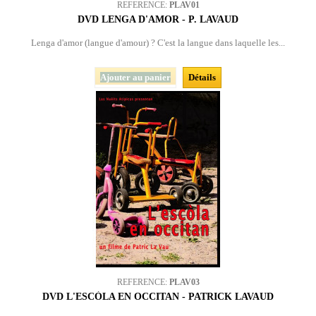
REFERENCE:
PLAV01
DVD LENGA D'AMOR - P. LAVAUD
Lenga d'amor (langue d'amour) ? C'est la langue dans laquelle les...
Ajouter au panier
Détails
REFERENCE:
PLAV03
DVD L'ESCÒLA EN OCCITAN - PATRICK LAVAUD