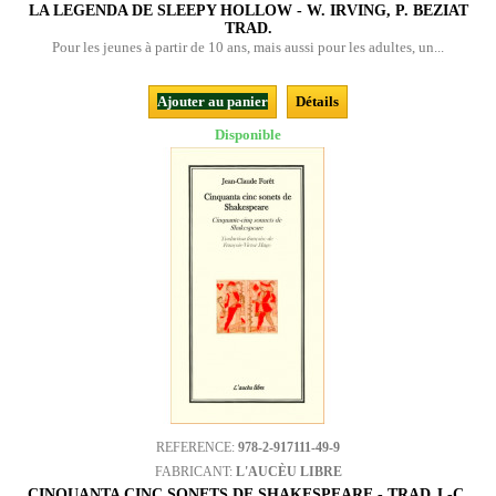
LA LEGENDA DE SLEEPY HOLLOW - W. IRVING, P. BEZIAT
TRAD.
Pour les jeunes à partir de 10 ans, mais aussi pour les adultes, un...
Ajouter au panier
Détails
Disponible
REFERENCE:
978-2-917111-49-9
FABRICANT:
L'AUCÈU LIBRE
CINQUANTA CINC SONETS DE SHAKESPEARE - TRAD J.-C.