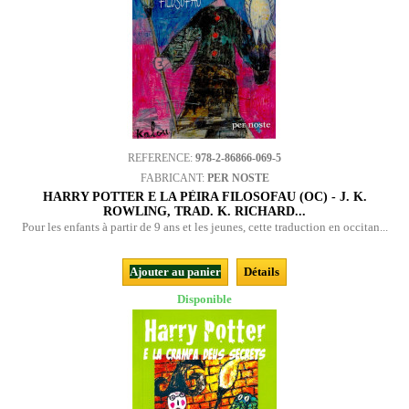
REFERENCE:
978-2-86866-069-5
FABRICANT:
PER NOSTE
HARRY POTTER E LA PÈIRA FILOSOFAU (OC) - J. K.
ROWLING, TRAD. K. RICHARD...
Pour les enfants à partir de 9 ans et les jeunes, cette traduction en occitan...
Ajouter au panier
Détails
Disponible