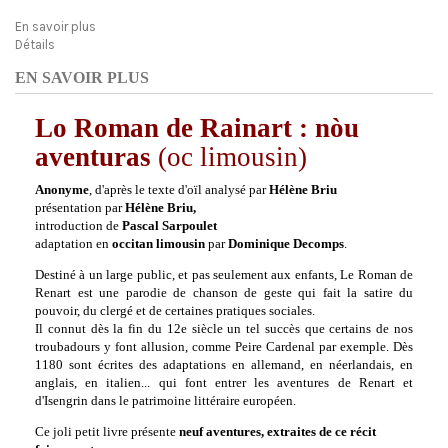
En savoir plus
Détails
EN SAVOIR PLUS
Lo Roman de Rainart
: nòu
aventuras
(oc limousin)
Anonyme
, d'après le texte d'oïl analysé par
Hélène Briu
présentation par
Hélène Briu,
introduction de
Pascal Sarpoulet
adaptation en
occitan limousin
par
Dominique Decomps
.
Destiné à un large public, et pas seulement aux enfants,
Le Roman de
Renart
est une parodie de chanson de geste qui fait la satire du
pouvoir, du clergé et de certaines pratiques sociales.
Il
connut dès la fin du 12e siècle un tel succès que certains de nos
troubadours y font allusion, comme
Peire Cardenal
par exemple
. Dès
1180 sont écrites des adaptations en allemand, en néerlandais, en
anglais, en italien... qui font entrer les aventures de Renart et
d'Isengrin dans le patrimoine littéraire européen.
Ce joli petit livre présente
neuf aventures, extraites de ce récit