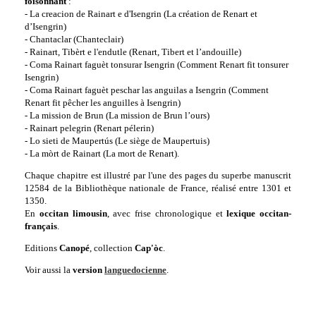
foisonnant
:
- La creacion de Rainart e d'Isengrin (La création de Renart et
d’Isengrin)
- Chantaclar (Chanteclair)
- Rainart, Tibèrt e
l'endutle
(Renart, Tibert et l’andouille)
- Coma Rainart faguèt tonsurar Isengrin (Comment Renart fit tonsurer
Isengrin)
- Coma Rainart faguèt peschar las anguilas a Isengrin (Comment
Renart fit pêcher les anguilles à Isengrin)
- La mission de Brun (La mission de Brun l’ours)
- Rainart pelegrin (Renart pélerin)
- Lo sieti de Maupertús (Le siège de Maupertuis)
- La mòrt de Rainart (La mort de Renart).
Chaque chapitre est illustré par l'une des pages du superbe manuscrit
12584 de la Bibliothèque nationale de France, réalisé entre 1301 et
1350.
En
occitan limousin
, avec frise chronologique et
lexique occitan-
français
.
Editions
Canopé
, collection
Cap'òc
.
Voir aussi la
version
languedocienne
.