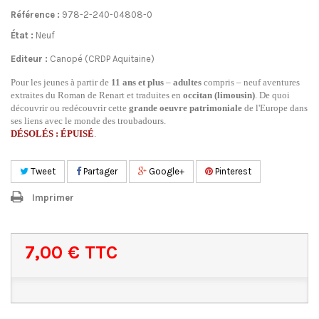
Référence :
978-2-240-04808-0
État :
Neuf
Editeur :
Canopé (CRDP Aquitaine)
Pour les jeunes à partir de
11 ans et plus
–
adultes
compris – neuf aventures
extraites du Roman de Renart et traduites en
occitan (limousin)
. De quoi
découvrir ou redécouvrir cette
grande oeuvre patrimoniale
de l'Europe dans
ses liens avec le monde des troubadours.
DÉSOLÉS : ÉPUISÉ
.
Tweet
Partager
Google+
Pinterest
Imprimer
7,00 €
TTC