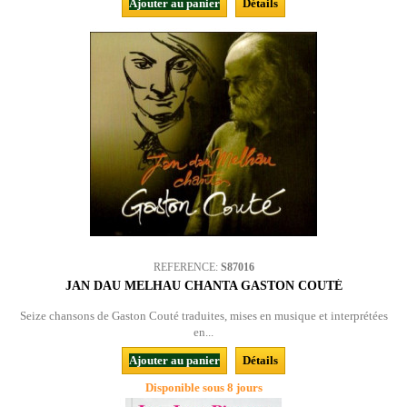
Ajouter au panier
Détails
REFERENCE:
S87016
JAN DAU MELHAU CHANTA GASTON COUTÉ
Seize chansons de Gaston Couté traduites, mises en musique et interprétées
en...
Ajouter au panier
Détails
Disponible sous 8 jours