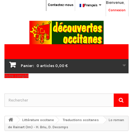
Bienvenue,
Contactez-nous
Français
Connexion
Panier:
0
articles
0,00 €
Votre compte
Littérature occitane
Traductions occitanes
Lo roman
de Rainart (lm) - H. Briu, D. Decomps