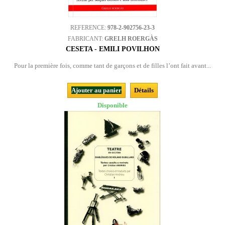
REFERENCE:
978-2-902756-23-3
FABRICANT:
GRELH ROERGÀS
CESETA - EMILI POVILHON
Pour la première fois, comme tant de garçons et de filles l’ont fait avant...
Ajouter au panier
Détails
Disponible