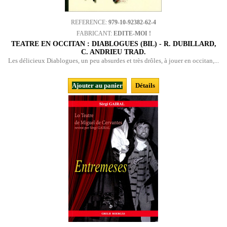
REFERENCE:
979-10-92382-62-4
FABRICANT:
EDITE-MOI !
TEATRE EN OCCITAN : DIABLOGUES (BIL) - R. DUBILLARD,
C. ANDRIEU TRAD.
Les délicieux Diablogues, un peu absurdes et très drôles, à jouer en occitan,...
Ajouter au panier
Détails