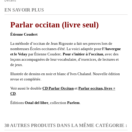
Détails
EN SAVOIR PLUS
Parlar occitan (livre seul)
Étienne Coudert
La méthode d’occitan de Jean Rigouste a fait ses preuves lors de
nombreuses Écoles occitanes d'été. La voici adaptée pour
l’Auvergne
et le Velay
par Étienne Couderc.
Pour s’initier à l’occitan
, avec des
leçons accompagnées de leur vocabulaire, d’exercices, de lectures et
de jeux.
Illustrée de dessins en noir et blanc d’Ives Chaland. Nouvelle édition
revue et complétée.
Voir aussi le double
CD Parlar Occitan
et
Parlar occitan, livre +
CD
.
Éditions
Ostal del libre
, collection
Parlem
.
30 AUTRES PRODUITS DANS LA MÊME CATÉGORIE :