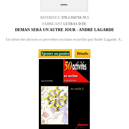
REFERENCE:
978-2-916718-70-5
FABRICANT:
LETRAS D'ÒC
DEMAN SERÀ UN AUTRE JOUR - ANDRÉ LAGARDE
Un trésor des dictons et proverbes occitans recueillis par André Lagarde. A...
Ajouter au panier
Détails