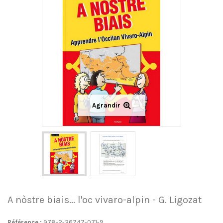
Agrandir
A nòstre biais... l'oc vivaro-alpin - G. Ligozat
Référence :
978-2-36747-071-9