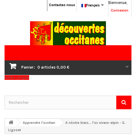
Bienvenue,
Contactez-nous
Français
Connexion
Panier:
0
articles
0,00 €
Votre compte
Apprendre l'occitan
A nòstre biais... l'oc vivaro-alpin - G.
Ligozat