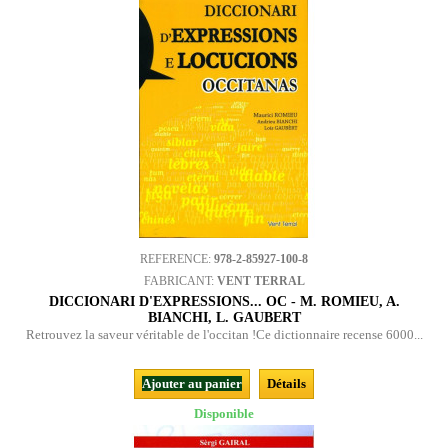
REFERENCE:
978-2-85927-100-8
FABRICANT:
VENT TERRAL
DICCIONARI D'EXPRESSIONS... OC - M. ROMIEU, A.
BIANCHI, L. GAUBERT
Retrouvez la saveur véritable de l'occitan !Ce dictionnaire recense 6000...
Ajouter au panier
Détails
Disponible