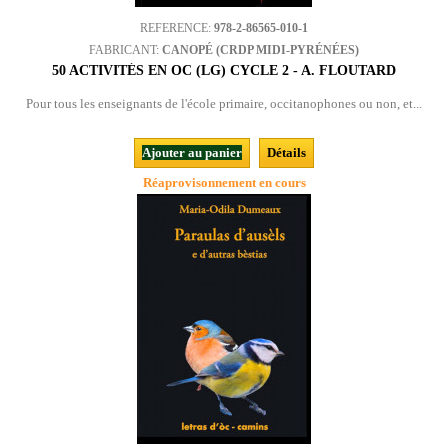
REFERENCE:
978-2-86565-010-1
FABRICANT:
CANOPÉ (CRDP MIDI-PYRÉNÉES)
50 ACTIVITÉS EN OC (LG) CYCLE 2 - A. FLOUTARD
Pour tous les enseignants de l'école primaire, occitanophones ou non, et...
Ajouter au panier
Détails
Réaprovisonnement en cours