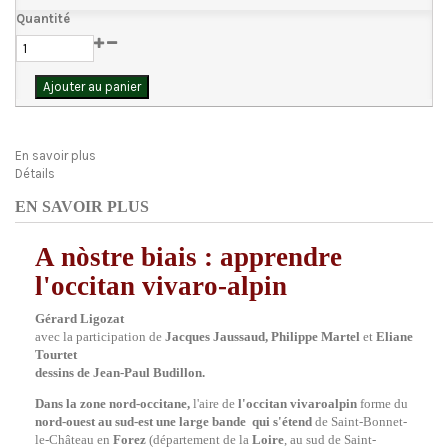
Quantité
Ajouter au panier
En savoir plus
Détails
EN SAVOIR PLUS
A nòstre biais : apprendre
l'occitan vivaro-alpin
Gérard Ligozat
avec la participation de
Jacques Jaussaud, Philippe Martel
et
Eliane
Tourtet
dessins de Jean-Paul Budillon.
Dans la zone nord-occitane,
l'aire de
l'occitan vivaroalpin
forme du
nord-ouest au sud-est une large bande
qui s'
é
tend
de Saint-Bonnet-
le-Château en
Forez
(département de la
Loire
, au sud de Saint-