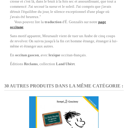
crosse et c'est là, dans le bruit à la fois sec et assourdissant, que tout a
commencé. J'ai secoué la sueur et le soleil. J'ai compris que j'avais
détruit l'équilibre du jour, le silence exceptionnel d'une plage où
j'avais été heureux."
Vous pouvez lire la
traduction
d'
É
. Gonzalès sur notre
page
occitane
.
Sans motif apparent, Meursault vient de tuer un Arabe de cinq coups
de revolver. On suivra jusqu'à la fin cet homme étrange, étranger à lui-
même et étranger aux autres.
En
occitan gascon
, avec
lexique
occitan-français.
É
ditions
Reclams
, collection
Land Ubèrt
.
30 AUTRES PRODUITS DANS LA MÊME CATÉGORIE :