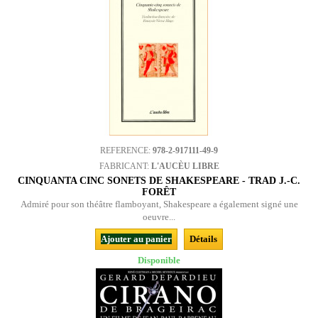
REFERENCE:
978-2-917111-49-9
FABRICANT:
L'AUCÈU LIBRE
CINQUANTA CINC SONETS DE SHAKESPEARE - TRAD J.-C.
FORÊT
Admiré pour son théâtre flamboyant, Shakespeare a également signé une
oeuvre...
Ajouter au panier
Détails
Disponible