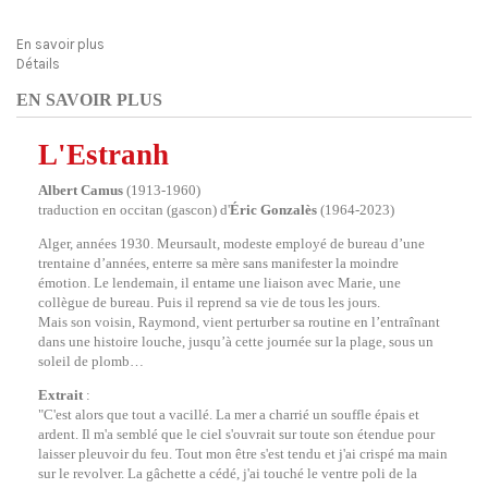
En savoir plus
Détails
EN SAVOIR PLUS
L'Estranh
Albert Camus
(1913-1960)
traduction en occitan (gascon) d'
É
ric Gonzalès
(1964-2023)
Alger, années 1930. Meursault, modeste employé de bureau d’une
trentaine d’années, enterre sa mère sans manifester la moindre
émotion. Le lendemain, il entame une liaison avec Marie, une
collègue de bureau. Puis il reprend sa vie de tous les jours.
Mais son voisin, Raymond, vient perturber sa routine en l’entraînant
dans une histoire louche, jusqu’à cette journée sur la plage, sous un
soleil de plomb…
Extrait
:
"C'est alors que tout a vacillé. La mer a charrié un souffle épais et
ardent. Il m'a semblé que le ciel s'ouvrait sur toute son étendue pour
laisser pleuvoir du feu. Tout mon être s'est tendu et j'ai crispé ma main
sur le revolver. La gâchette a cédé, j'ai touché le ventre poli de la