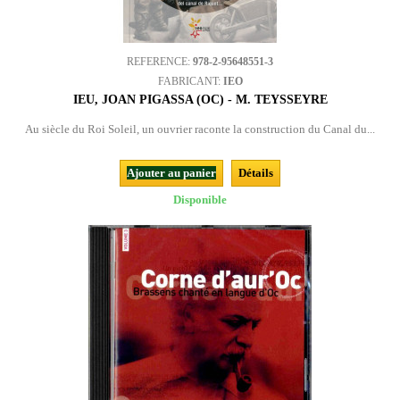
REFERENCE:
978-2-95648551-3
FABRICANT:
IEO
IEU, JOAN PIGASSA (OC) - M. TEYSSEYRE
Au siècle du Roi Soleil, un ouvrier raconte la construction du Canal du...
Ajouter au panier
Détails
Disponible