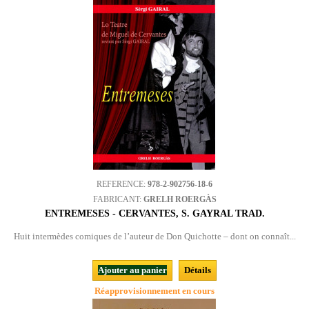
REFERENCE:
978-2-902756-18-6
FABRICANT:
GRELH ROERGÀS
ENTREMESES - CERVANTES, S. GAYRAL TRAD.
Huit intermèdes comiques de l’auteur de Don Quichotte – dont on connaît...
Ajouter au panier
Détails
Réapprovisionnement en cours