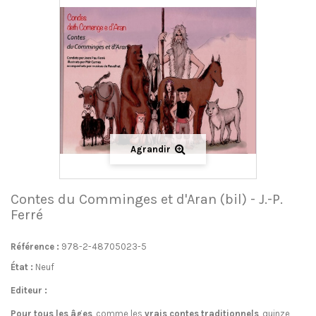
Agrandir
Contes du Comminges et d'Aran (bil) - J.-P.
Ferré
Référence :
978-2-48705023-5
État :
Neuf
Editeur :
Pour tous les âges
, comme les
vrais contes traditionnels
, quinze