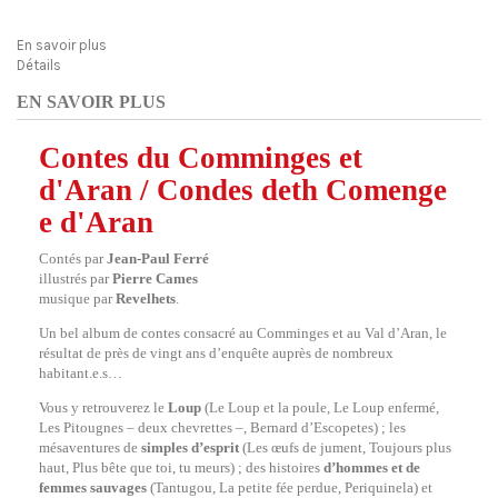
En savoir plus
Détails
EN SAVOIR PLUS
Contes du Comminges et
d'Aran / Condes deth Comenge
e d'Aran
Contés par
Jean-Paul Ferré
illustrés par
Pierre Cames
musique par
Revelhets
.
Un bel album de contes consacré au Comminges et au Val d’Aran, le
résultat de près de vingt ans d’enquête auprès de nombreux
habitant.e.s…
Vous y retrouverez le
Loup
(Le Loup et la poule, Le Loup enfermé,
Les Pitougnes – deux chevrettes –, Bernard d’Escopetes) ; les
mésaventures de
simples d’esprit
(Les œufs de jument, Toujours plus
haut, Plus bête que toi, tu meurs) ; des histoires
d’hommes et de
femmes sauvages
(Tantugou, La petite fée perdue, Periquinela) et