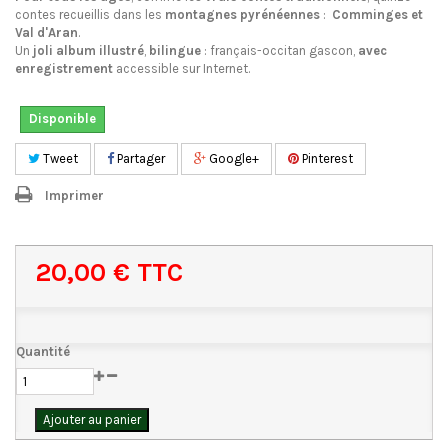
contes recueillis dans les
montagnes pyrénéennes
:
Comminges et
Val d'Aran
.
Un
joli album illustré
,
bilingue
: français-occitan gascon,
avec
enregistrement
accessible sur Internet.
Disponible
Tweet
Partager
Google+
Pinterest
Imprimer
20,00 €
TTC
Quantité
Ajouter au panier