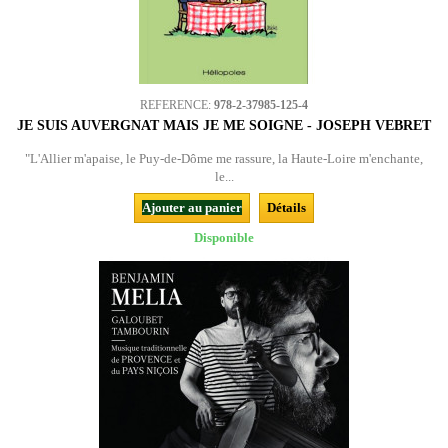
REFERENCE:
978-2-37985-125-4
JE SUIS AUVERGNAT MAIS JE ME SOIGNE - JOSEPH VEBRET
"L'Allier m'apaise, le Puy-de-Dôme me rassure, la Haute-Loire m'enchante,
le...
Ajouter au panier
Détails
Disponible