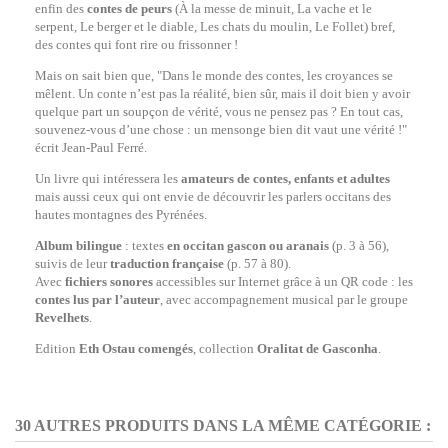
enfin des
contes de peurs
(À la messe de minuit, La vache et le
serpent, Le berger et le diable, Les chats du moulin, Le Follet) bref,
des contes qui font rire ou frissonner !
Mais on sait bien que, "Dans le monde des contes, les croyances se
mêlent. Un conte n’est pas la réalité, bien sûr, mais il doit bien y avoir
quelque part un soupçon de vérité, vous ne pensez pas ? En tout cas,
souvenez-vous d’une chose : un mensonge bien dit vaut une vérité !"
écrit Jean-Paul Ferré.
Un livre qui intéressera les
amateurs de contes, enfants et adultes
mais aussi ceux qui ont envie de découvrir les parlers occitans des
hautes montagnes des Pyrénées.
Album bilingue
: textes
en occitan gascon ou aranais
(p. 3 à 56),
suivis de leur
traduction française
(p. 57 à 80).
Avec
fichiers sonores
accessibles sur Internet grâce à un QR code : les
contes lus par l’auteur
, avec accompagnement musical par le groupe
Revelhets
.
Edition
Eth Ostau comengés
, collection
Oralitat de Gasconha
.
30 AUTRES PRODUITS DANS LA MÊME CATÉGORIE :