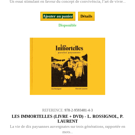
Un essai stimulant en faveur du concept de convivéncia, l’art de vivre...
Ajouter au panier
Détails
Disponible
REFERENCE:
978-2-9593481-4-3
LES IMMORTELLES (LIVRE + DVD) - L. ROSSIGNOL, P.
LAURENT
La vie de dix paysannes auvergnates sur trois générations, rapportée en
mots...