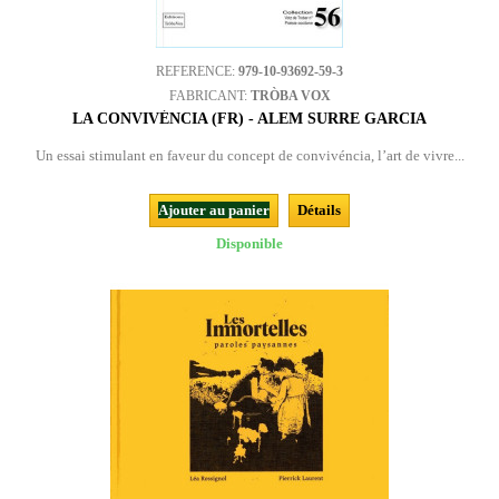
REFERENCE:
979-10-93692-59-3
FABRICANT:
TRÒBA VOX
LA CONVIVÉNCIA (FR) - ALEM SURRE GARCIA
Un essai stimulant en faveur du concept de convivéncia, l’art de vivre...
Ajouter au panier
Détails
Disponible