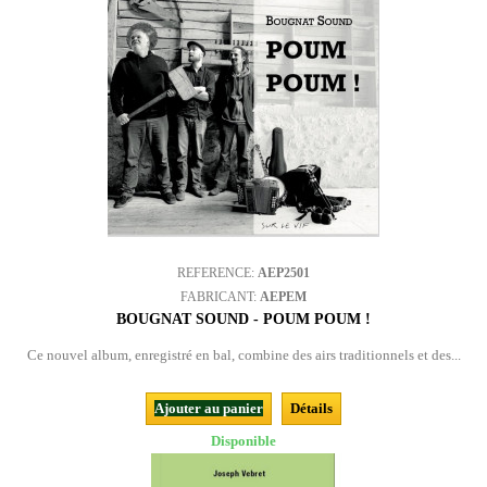
REFERENCE:
AEP2501
FABRICANT:
AEPEM
BOUGNAT SOUND - POUM POUM !
Ce nouvel album, enregistré en bal, combine des airs traditionnels et des...
Ajouter au panier
Détails
Disponible