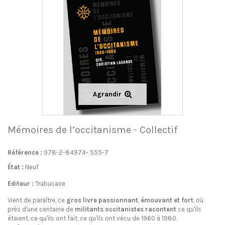
Agrandir
Mémoires de l’occitanisme - Collectif
Référence :
978-2-84974- 555-7
État :
Neuf
Editeur :
Trabucaire
Vient de paraître, ce
gros livre passionnant
,
émouvant et fort
, où
près d'une centaine de
militants occitanistes
racontent
ce qu'ils
étaient, ce qu'ils ont fait, ce qu'ils ont vécu de 1960 à 1980.