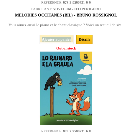
REFERENCE:
978-2-9590731-9-9
FABRICANT:
NOVELUM - IEO PERIGÒRD
MÉLODIES OCCITANES (BIL) - BRUNO ROSSIGNOL
Vous aimez aussi le piano et le chant classique ? Voici un recueil de six...
Ajouter au panier
Détails
Out of stock
REFERENCE:
978-2-9590731-6-8