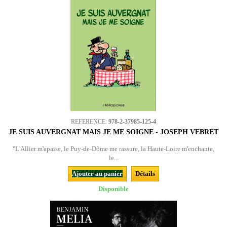
REFERENCE:
978-2-37985-125-4
JE SUIS AUVERGNAT MAIS JE ME SOIGNE - JOSEPH VEBRET
"L'Allier m'apaise, le Puy-de-Dôme me rassure, la Haute-Loire m'enchante,
le...
Ajouter au panier
Détails
Disponible