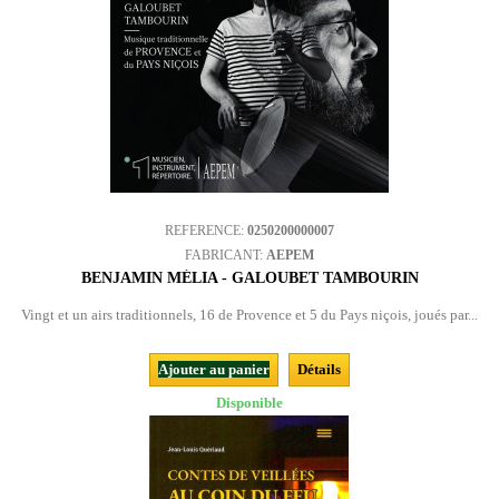
REFERENCE:
0250200000007
FABRICANT:
AEPEM
BENJAMIN MÉLIA - GALOUBET TAMBOURIN
Vingt et un airs traditionnels, 16 de Provence et 5 du Pays niçois, joués par...
Ajouter au panier
Détails
Disponible