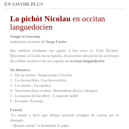
EN SAVOIR PLUS
Lo pichòt Nicolau
en occitan
languedocien
Sempé et Goscinny
traduction occitane de
Serge Carles
Des milliers d'enfants ont appris à lire avec
Le Petit Nicolas
.
Désormais, à l'école ou en famille, ils pourront découvrir les aventures
du célèbre écolier et de ses copains en
occitan languedocien
.
Six histoires
:
1 - On va rentrer / Anam tornar a l'escòla
2 - Les Invincibles / Los Invencibles
3 - La cantine / La cantina
4 - Souvenirs doux et frais / Remembres doces e fresques
5 - La maison de Geoffroy / L'ostal de Jaufré
6 - Excuses / Excusas.
Extrait
:
"La mamà a dich que deman anariam crompar de causas per la
dintrada.
– Quinas causas ? a demandat lo papà.