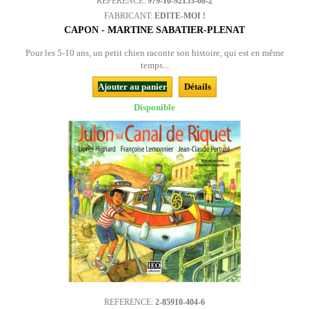
REFERENCE:
979-10-92153-08-2
FABRICANT:
EDITE-MOI !
CAPON - MARTINE SABATIER-PLENAT
Pour les 5-10 ans, un petit chien raconte son histoire, qui est en même
temps...
Ajouter au panier
Détails
Disponible
REFERENCE:
2-85910-404-6