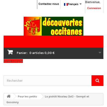
Bienvenue,
Contactez-nous
Français
Connexion
Panier:
0
articles
0,00 €
Votre compte
Pour les petits
Lo pichòt Nicolau (bil) - Sempé et
Goscinny