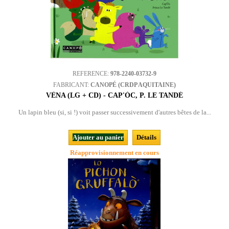
REFERENCE:
978-2240-03732-9
FABRICANT:
CANOPÉ (CRDP AQUITAINE)
VÈNA (LG + CD) - CAP'ÒC, P. LE TANDÉ
Un lapin bleu (si, si !) voit passer successivement d'autres bêtes de la...
Ajouter au panier
Détails
Réapprovisionnement en cours