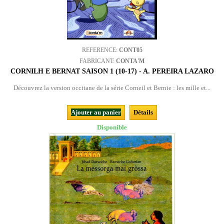
REFERENCE:
CONT05
FABRICANT:
CONTA'M
CORNILH E BERNAT SAISON 1 (10-17) - A. PEREIRA LAZARO
Découvrez la version occitane de la série Corneil et Bernie : les mille et...
Ajouter au panier
Détails
Disponible