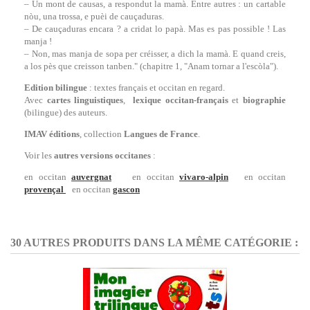
– Un mont de causas, a respondut la mamà. Entre autres : un cartable
nòu, una trossa, e puèi de cauçaduras.
– De cauçaduras encara ? a cridat lo papà. Mas es pas possible ! Las
manja !
– Non, mas manja de sopa per créisser, a dich la mamà. E quand creis,
a los pès que creisson tanben." (chapitre 1, "Anam tornar a l'escòla").
Edition bilingue
: textes français et occitan en regard.
Avec
cartes linguistiques
,
lexique occitan-français
et
biographie
(bilingue) des auteurs.
IMAV éditions
, collection
Langues de France
.
Voir les
autres versions occitanes
:
en occitan
auvergnat
en occitan
vivaro-alpin
en occitan
provençal
en occitan
gascon
30 AUTRES PRODUITS DANS LA MÊME CATÉGORIE :