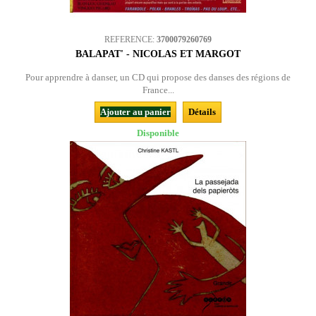
REFERENCE:
3700079260769
BALAPAT' - NICOLAS ET MARGOT
Pour apprendre à danser, un CD qui propose des danses des régions de
France...
Ajouter au panier
Détails
Disponible