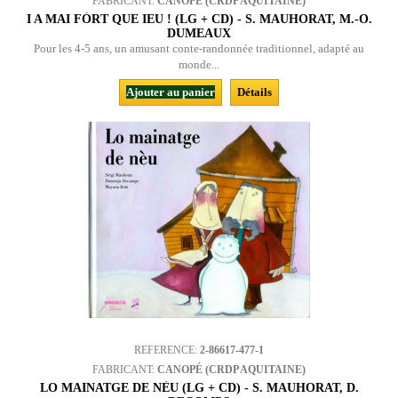
FABRICANT:
CANOPÉ (CRDP AQUITAINE)
I A MAI FÒRT QUE IEU ! (LG + CD) - S. MAUHORAT, M.-O.
DUMEAUX
Pour les 4-5 ans, un amusant conte-randonnée traditionnel, adapté au
monde...
Ajouter au panier
Détails
REFERENCE:
2-86617-477-1
FABRICANT:
CANOPÉ (CRDP AQUITAINE)
LO MAINATGE DE NÈU (LG + CD) - S. MAUHORAT, D.