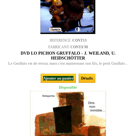
REFERENCE:
CONT13
FABRICANT:
CONTA'M
DVD LO PICHON GRUFFALÒ - J. WEILAND, U.
HEIDSCHÖTTER
Le Gruffalo est de retour, mais c'est maintenant son fils, le petit Gruffalo...
Ajouter au panier
Détails
Disponible