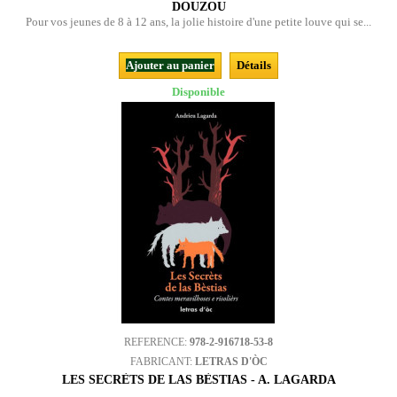
DOUZOU
Pour vos jeunes de 8 à 12 ans, la jolie histoire d'une petite louve qui se...
Ajouter au panier
Détails
Disponible
REFERENCE:
978-2-916718-53-8
FABRICANT:
LETRAS D'ÒC
LES SECRÈTS DE LAS BÈSTIAS - A. LAGARDA