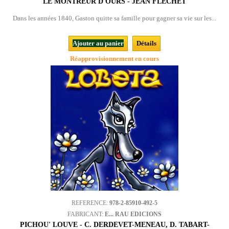
LE MONTREUR D'OURS - JEAN FLÉCHET
Dans les années 1840, Gaston quitte sa famille pour gagner sa vie sur les...
Ajouter au panier
Détails
Réapprovisionnement en cours
REFERENCE:
978-2-85910-492-5
FABRICANT:
E... RAU EDICIONS
PICHOU' LOUVE - C. DERDEVET-MENEAU, D. TABART-