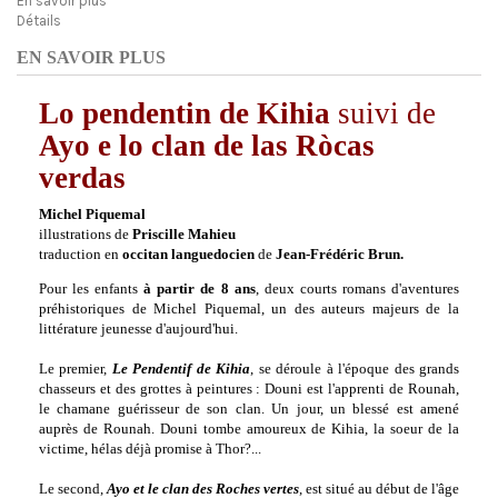
En savoir plus
Détails
EN SAVOIR PLUS
Lo pendentin de Kihia
suivi de
Ayo e lo clan de las Ròcas
verdas
Michel Piquemal
illustrations de
Priscille Mahieu
traduction en
occitan languedocien
de
Jean-Frédéric Brun.
Pour les enfants
à partir de 8 ans
, deux courts
romans d'aventures
préhistoriques
de Michel Piquemal, un des auteurs majeurs de la
littérature jeunesse d'aujourd'hui.
Le premier,
Le Pendentif de Kihia
, se déroule à l'époque des grands
chasseurs et des grottes à peintures : Douni est l'apprenti de Rounah,
le chamane guérisseur de son clan. Un jour, un blessé est amené
auprès de Rounah. Douni tombe amoureux de Kihia, la soeur de la
victime, hélas déjà promise à Thor?...
Le second,
Ayo et le clan des Roches vertes
, est situé au début de l'âge