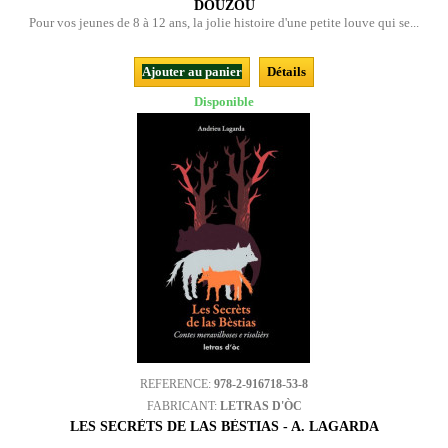
DOUZOU
Pour vos jeunes de 8 à 12 ans, la jolie histoire d'une petite louve qui se...
Ajouter au panier
Détails
Disponible
REFERENCE:
978-2-916718-53-8
FABRICANT:
LETRAS D'ÒC
LES SECRÈTS DE LAS BÈSTIAS - A. LAGARDA