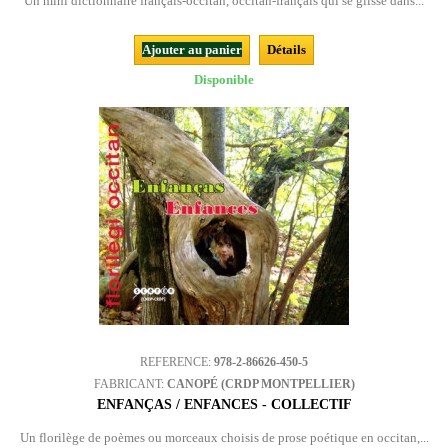
Un mini dictionnaire français-occitan, occitan-français qui se glisse dans...
Ajouter au panier
Détails
Disponible
REFERENCE:
978-2-86626-450-5
FABRICANT:
CANOPÉ (CRDP MONTPELLIER)
ENFANÇAS / ENFANCES - COLLECTIF
Un florilège de poèmes ou morceaux choisis de prose poétique en occitan,...