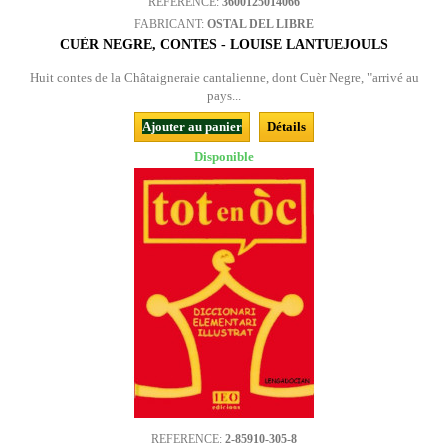
REFERENCE:
3600125014066
FABRICANT:
OSTAL DEL LIBRE
CUÈR NEGRE, CONTES - LOUISE LANTUEJOULS
Huit contes de la Châtaigneraie cantalienne, dont Cuèr Negre, "arrivé au
pays...
Ajouter au panier
Détails
Disponible
REFERENCE:
2-85910-305-8