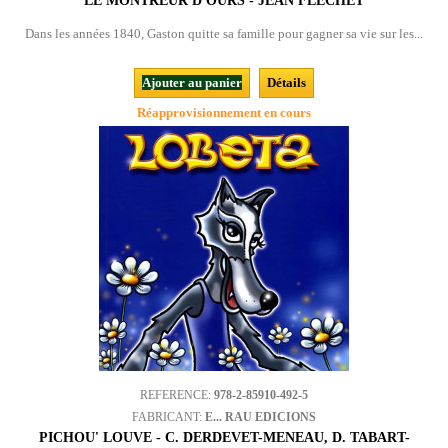
LE MONTREUR D'OURS - JEAN FLÉCHET
Dans les années 1840, Gaston quitte sa famille pour gagner sa vie sur les...
Ajouter au panier
Détails
Réapprovisionnement en cours
REFERENCE:
978-2-85910-492-5
FABRICANT:
E... RAU EDICIONS
PICHOU' LOUVE - C. DERDEVET-MENEAU, D. TABART-