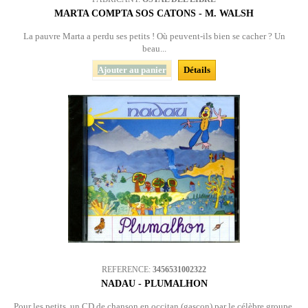
MARTA COMPTA SOS CATONS - M. WALSH
La pauvre Marta a perdu ses petits ! Où peuvent-ils bien se cacher ? Un
beau...
Ajouter au panier
Détails
REFERENCE:
3456531002322
NADAU - PLUMALHON
Pour les petits, un CD de chanson en occitan (gascon) par le célèbre groupe.