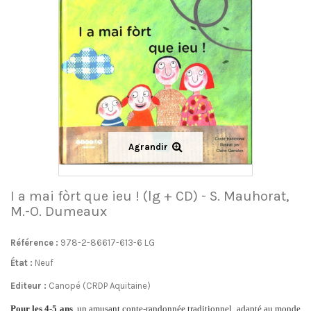
Agrandir
I a mai fòrt que ieu ! (lg + CD) - S. Mauhorat,
M.-O. Dumeaux
Référence :
978-2-86617-613-6 LG
État :
Neuf
Editeur :
Canopé (CRDP Aquitaine)
Pour les 4-5 ans
, un amusant conte-randonnée traditionnel, adapté au monde