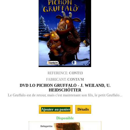
REFERENCE:
CONT13
FABRICANT:
CONTA'M
DVD LO PICHON GRUFFALÒ - J. WEILAND, U.
HEIDSCHÖTTER
Le Gruffalo est de retour, mais c'est maintenant son fils, le petit Gruffalo...
Ajouter au panier
Détails
Disponible