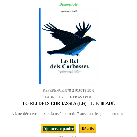
Disponible
REFERENCE:
978-2-916718-59-0
FABRICANT:
LETRAS D'ÒC
LO REI DELS CORBASSES (LG) - J.-F. BLADÉ
A faire découvrir aux enfants à partir de 7 ans : un des grands contes...
Ajouter au panier
Détails