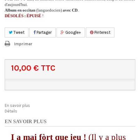
d'aujourd'hui.
Album en occitan
(languedocien)
avec CD
.
DÉSOLÉS : ÉPUISÉ
!
Tweet
Partager
Google+
Pinterest
Imprimer
10,00 €
TTC
En savoir plus
Détails
EN SAVOIR PLUS
I a mai fòrt que ieu !
(Il y a plus