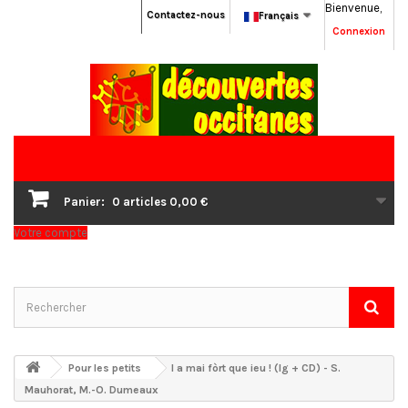
Bienvenue,
Contactez-nous
Français
Connexion
Panier:
0
articles
0,00 €
Votre compte
Pour les petits
I a mai fòrt que ieu ! (lg + CD) - S.
Mauhorat, M.-O. Dumeaux