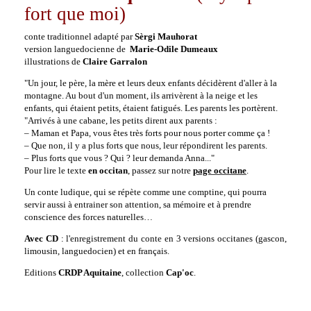
fort que moi)
conte traditionnel adapté par
Sèrgi Mauhorat
version languedocienne de
Marie-Odile Dumeaux
illustrations de
Claire Garralon
"Un jour, le père, la mère et leurs deux enfants décidèrent d'aller à la
montagne. Au bout d'un moment, ils arrivèrent à la neige et les
enfants, qui étaient petits, étaient fatigués. Les parents les portèrent.
"Arrivés à une cabane, les petits dirent aux parents :
– Maman et Papa, vous êtes très forts pour nous porter comme ça !
– Que non, il y a plus forts que nous, leur répondirent les parents.
– Plus forts que vous ? Qui ? leur demanda Anna..."
Pour lire le texte
en occitan
, passez sur notre
page occitane
.
Un conte ludique, qui se répète comme une comptine, qui pourra
servir aussi à entrainer son attention, sa mémoire et à prendre
conscience des forces naturelles…
Avec CD
: l'enregistrement du conte en 3 versions occitanes (gascon,
limousin, languedocien) et en français.
Editions
CRDP Aquitaine
, collection
Cap'oc
.