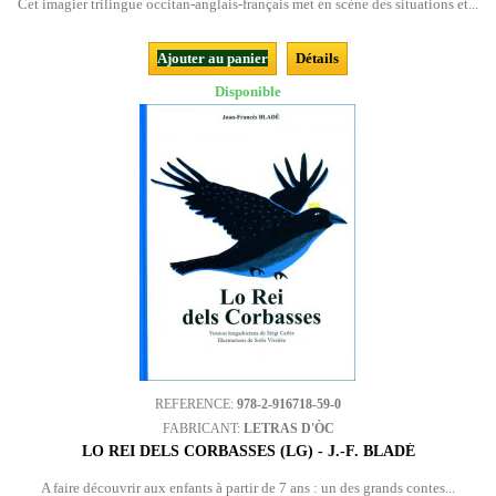
Cet imagier trilingue occitan-anglais-français met en scène des situations et...
Ajouter au panier
Détails
Disponible
REFERENCE:
978-2-916718-59-0
FABRICANT:
LETRAS D'ÒC
LO REI DELS CORBASSES (LG) - J.-F. BLADÉ
A faire découvrir aux enfants à partir de 7 ans : un des grands contes...