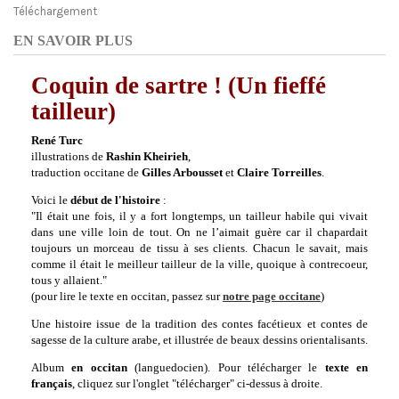
Téléchargement
EN SAVOIR PLUS
Coquin de sartre ! (Un fieffé
tailleur)
René Turc
illustrations de
Rashin Kheirieh
,
traduction occitane de
Gilles Arbousset
et
Claire Torreilles
.
Voici le
début de l'histoire
:
"Il était une fois, il y a fort longtemps, un tailleur habile qui vivait
dans une ville loin de tout. On ne l’aimait guère car il chapardait
toujours un morceau de tissu à ses clients. Chacun le savait, mais
comme il était le meilleur tailleur de la ville, quoique à contrecoeur,
tous y allaient.
"
(pour lire le texte en occitan, passez sur
notre page occitane
)
Une histoire issue de la tradition des contes facétieux et contes de
sagesse de la culture arabe, et illustrée de beaux dessins orientalisants.
Album
en occitan
(languedocien). Pour télécharger le
texte en
français
, cliquez sur l'onglet "télécharger" ci-dessus à droite.