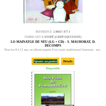
REFERENCE:
2-86617-477-1
FABRICANT:
CANOPÉ (CRDP AQUITAINE)
LO MAINATGE DE NÈU (LG + CD) - S. MAUHORAT, D.
DECOMPS
Pour les 8 à 11 ans, un album inspiré d’un conte traditionnel limousin : sur...
Ajouter au panier
Détails
Disponible