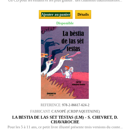
Un CD pour les enfants et les plus grands : des chansons traditionnelles...
Ajouter au panier
Détails
Disponible
REFERENCE:
978-2-86617-624-2
FABRICANT:
CANOPÉ (CRDP AQUITAINE)
LA BÈSTIA DE LAS SÈT TÈSTAS (LM) - S. CHEVRET, D.
CHAVAROCHE
Pour les 5 à 11 ans, ce petit livre illustré présente trois versions du conte...