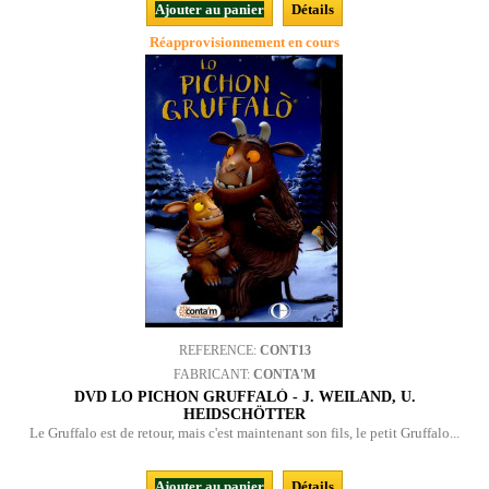
Ajouter au panier
Détails
Réapprovisionnement en cours
REFERENCE:
CONT13
FABRICANT:
CONTA'M
DVD LO PICHON GRUFFALÒ - J. WEILAND, U.
HEIDSCHÖTTER
Le Gruffalo est de retour, mais c'est maintenant son fils, le petit Gruffalo...
Ajouter au panier
Détails