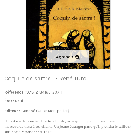
Agrandir
Coquin de sartre ! - René Turc
Référence :
978-2-84166-237-1
État :
Neuf
Editeur :
Canopé (CRDP Montpellier)
Il était une fois un tailleur très habile, mais qui chapardait toujours un
morceau de tissu à ses clients. Un jeune étranger parie qu'il prendra le tailleur
sur le fait. Y parviendra-t-il ?