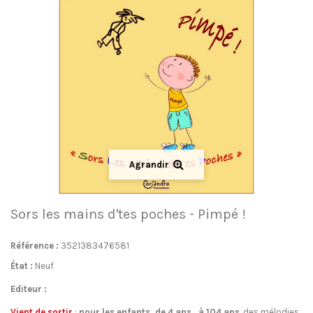
Agrandir
Sors les mains d'tes poches - Pimpé !
Référence :
3521383476581
État :
Neuf
Editeur :
Vient de sortir
:
pour les enfants, de 4
ans
…
à 104 ans
, des mélodies