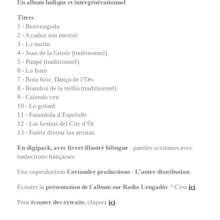
Un album ludique et intergénérationnel
.
Titres
:
1 - Benvenguda
2 - A cadun son mestièr
3 - Lo molin
4 - Joan de la Griule (traditionnel)
5 - Pimpé (traditionnel)
6 - Lo forró
7 - Bota fuòc, Dança de l’Ors
8 - Brandon de la trelha (traditionnel)
9 - Calenda ven
10 - Lo golard
11 - Farandola d’Espelofit
12 - Las bestias del Circ d’Òc
13 - Fasetz dintrar los artistas.
En digipack, avec livret illustré bilingue
: paroles occitanes avec
traductions françaises.
Une coproduction
Coriandre productions - L’autre distribution
.
Ecouter la
présentation de l'album sur Radio Lengadòc
? C'est
ici
.
Pour
écouter des extraits
, cliquez
ici
.