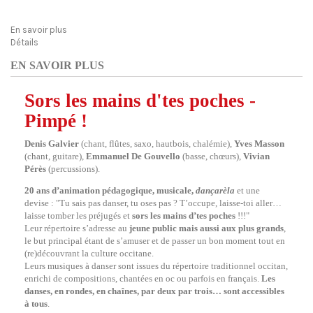
En savoir plus
Détails
EN SAVOIR PLUS
Sors les mains d'tes poches -
Pimpé !
Denis Galvier
(chant, flûtes, saxo, hautbois, chalémie),
Yves Masson
(chant, guitare),
Emmanuel De Gouvello
(basse, chœurs),
Vivian
Pérès
(percussions).
20 ans d’animation pédagogique, musicale,
dançarèla
et une
devise : "Tu sais pas danser, tu oses pas ? T’occupe, laisse-toi aller…
laisse tomber les préjugés et
sors les mains d’tes poches
!!!"
Leur répertoire s’adresse au
jeune public mais aussi aux plus grands
,
le but principal étant de s’amuser et de passer un bon moment tout en
(re)découvrant la culture occitane.
Leurs musiques à danser sont issues du répertoire traditionnel occitan,
enrichi de compositions, chantées en oc ou parfois en français.
Les
danses, en rondes, en chaînes, par deux par trois… sont accessibles
à tous
.