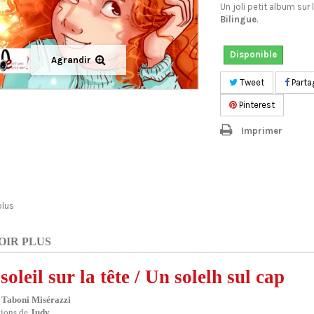
Un joli petit album sur l
Bilingue
.
Disponible
Agrandir
Tweet
Parta
Pinterest
Imprimer
plus
OIR PLUS
soleil sur la tête / Un solelh sul cap
 Taboni Misérazzi
ations de
Judy