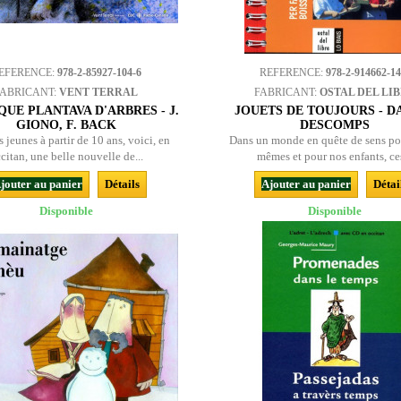
EFERENCE:
978-2-85927-104-6
REFERENCE:
978-2-914662-14
FABRICANT:
VENT TERRAL
FABRICANT:
OSTAL DEL LI
QUE PLANTAVA D'ARBRES - J.
JOUETS DE TOUJOURS - D
GIONO, F. BACK
DESCOMPS
 jeunes à partir de 10 ans, voici, en
Dans un monde en quête de sens po
citan, une belle nouvelle de...
mêmes et pour nos enfants, ces
jouter au panier
Détails
Ajouter au panier
Détai
Disponible
Disponible