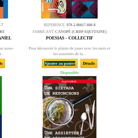
-7
REFERENCE:
978-2-86617-606-8
BRE
FABRICANT:
CANOPÉ (CRDP AQUITAINE)
ANIEL
POESIAS - COLLECTIF
ur nous-
Pour découvrir le plaisir de jouer avec les mots et
...
les sonorités de la...
ls
Ajouter au panier
Détails
Disponible