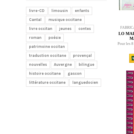
livre-CD
limousin
enfants
Cantal
musique occitane
FABRIC
livre occitan
jeunes
contes
LO MAI
roman
poésie
M
Pour les 8
patrimoine occitan
traduction occitane
provençal
A
nouvelles
Auvergne
bilingue
histoire occitane
gascon
littérature occitane
languedocien