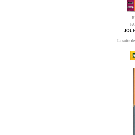
R
FA
JOUE
La suite d
A