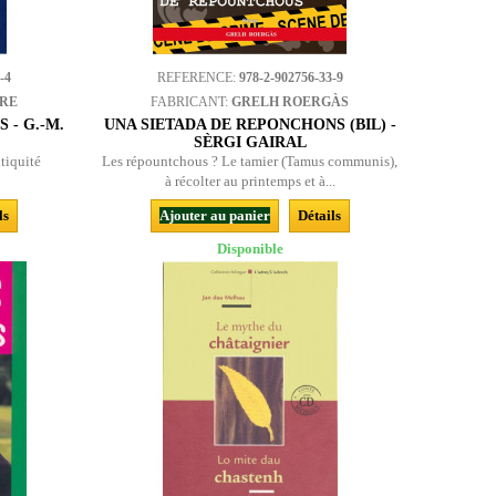
-4
REFERENCE:
978-2-902756-33-9
BRE
FABRICANT:
GRELH ROERGÀS
 - G.-M.
UNA SIETADA DE REPONCHONS (BIL) -
SÈRGI GAIRAL
ntiquité
Les répountchous ? Le tamier (Tamus communis),
à récolter au printemps et à...
ls
Ajouter au panier
Détails
Disponible