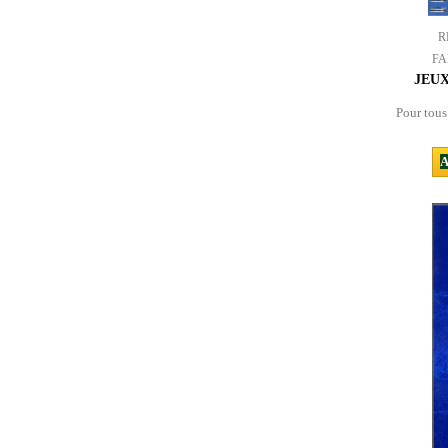
R
FA
JEU
Pour tous
A