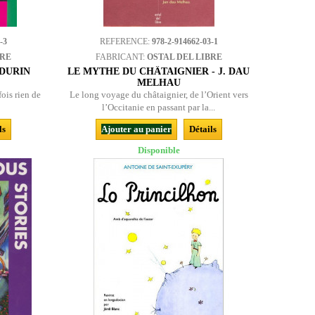
-3
REFERENCE:
978-2-914662-03-1
BRE
FABRICANT:
OSTAL DEL LIBRE
 DURIN
LE MYTHE DU CHÂTAIGNIER - J. DAU
MELHAU
fois rien de
Le long voyage du châtaignier, de l’Orient vers
l’Occitanie en passant par la...
ls
Ajouter au panier
Détails
Disponible