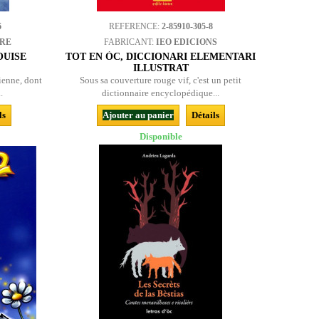
6
REFERENCE:
2-85910-305-8
BRE
FABRICANT:
IEO EDICIONS
OUISE
TOT EN ÒC, DICCIONARI ELEMENTARI
ILLUSTRAT
ienne, dont
Sous sa couverture rouge vif, c'est un petit
.
dictionnaire encyclopédique...
ls
Ajouter au panier
Détails
Disponible