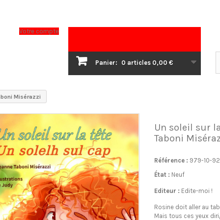
Votre compte
Panier:
0
articles
0,00 €
 Taboni Misérazzi
Un soleil sur la 
Taboni Miséraz
Référence :
979-10-92
État :
Neuf
Editeur :
Edite-moi !
Rosine doit aller au tab
Mais tous ces yeux dirigé