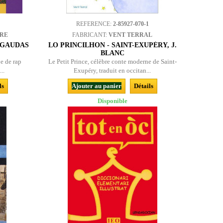
REFERENCE:
2-85927-070-1
BRE
FABRICANT:
VENT TERRAL
 GAUDAS
LO PRINCILHON - SAINT-EXUPÉRY, J.
BLANC
e de rap
Le Petit Prince, célèbre conte moderne de Saint-
..
Exupéry, traduit en occitan...
ls
Ajouter au panier
Détails
Disponible