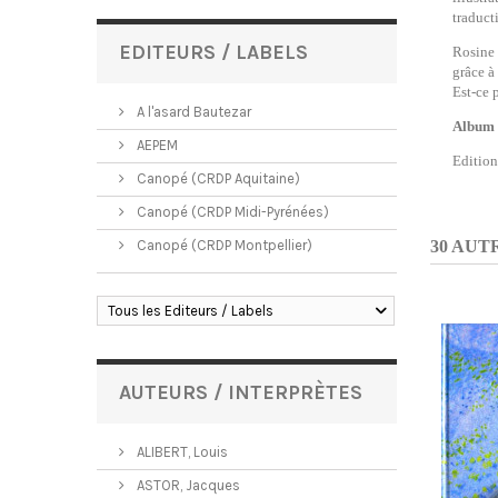
traduct
EDITEURS / LABELS
Rosine 
grâce à
Est-ce p
A l'asard Bautezar
Album 
AEPEM
Editio
Canopé (CRDP Aquitaine)
Canopé (CRDP Midi-Pyrénées)
Canopé (CRDP Montpellier)
30 AUT
Tous les Editeurs / Labels
AUTEURS / INTERPRÈTES
ALIBERT, Louis
ASTOR, Jacques