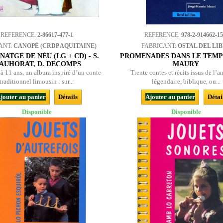
REFERENCE:
2-86617-477-1
REFERENCE:
978-2-914662-15
ANT:
CANOPÉ (CRDP AQUITAINE)
FABRICANT:
OSTAL DEL LI
NATGE DE NÈU (LG + CD) - S.
PROMENADES DANS LE TEMPS
AUHORAT, D. DECOMPS
MAURY
 à 11 ans, un album inspiré d’un conte
Trente contes et récits issus de l’a
traditionnel limousin : sur...
légendaire, biblique, ou...
jouter au panier
Détails
Ajouter au panier
Détai
Disponible
Disponible