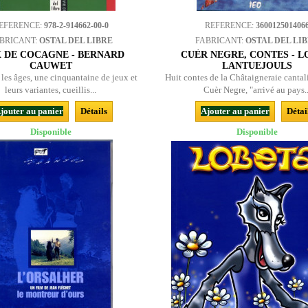
EFERENCE:
978-2-914662-00-0
REFERENCE:
360012501406
BRICANT:
OSTAL DEL LIBRE
FABRICANT:
OSTAL DEL LI
X DE COCAGNE - BERNARD
CUÈR NEGRE, CONTES - L
CAUWET
LANTUEJOULS
 les âges, une cinquantaine de jeux et
Huit contes de la Châtaigneraie cantal
leurs variantes, cueillis...
Cuèr Negre, "arrivé au pays..
jouter au panier
Détails
Ajouter au panier
Détai
Disponible
Disponible