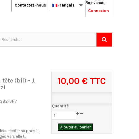
Bienvenue,
Contactez-nous
Français
Connexion
10,00 €
TTC
tête (bil) - J.
zi
382-61-7
Quantité
Ajouter au panier
leau réciter sa poésie.
s vers elle !...