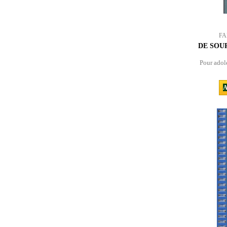
FA
DE SOU
Pour adole
A