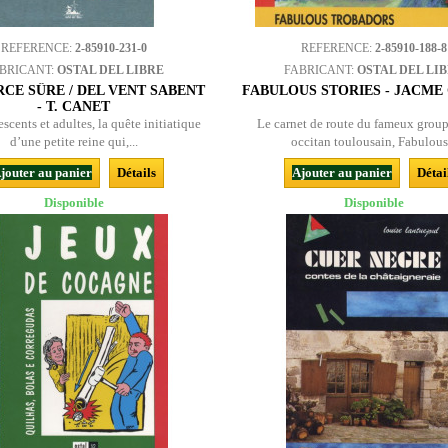
REFERENCE:
2-85910-231-0
REFERENCE:
2-85910-188-8
BRICANT:
OSTAL DEL LIBRE
FABRICANT:
OSTAL DEL LI
RCE SÛRE / DEL VENT SABENT
FABULOUS STORIES - JACME
- T. CANET
scents et adultes, la quête initiatique
Le carnet de route du fameux group
d’une petite reine qui,...
occitan toulousain, Fabulous.
jouter au panier
Détails
Ajouter au panier
Détai
Disponible
Disponible