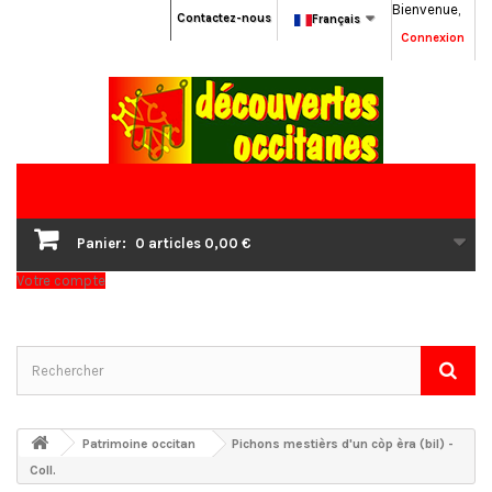
Bienvenue,
Contactez-nous
Français
Connexion
Panier:
0
articles
0,00 €
Votre compte
Patrimoine occitan
Pichons mestièrs d'un còp èra (bil) -
Coll.