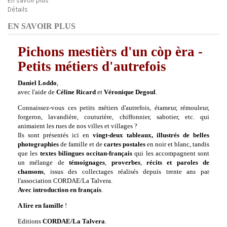
En savoir plus
Détails
EN SAVOIR PLUS
Pichons mestièrs d'un còp èra -
Petits métiers d'autrefois
Daniel Loddo
,
avec l'aide de
Céline Ricard
et
Véronique Degoul
.
Connaissez-vous ces petits métiers d'autrefois, étameur, rémouleur,
forgeron, lavandière, couturière, chiffonnier, sabotier, etc. qui
animaient les rues de nos villes et villages ?
Ils sont présentés ici en
vingt-deux tableaux, illustrés de belles
photographies
de famille et de
cartes postales
en noir et blanc, tandis
que les
textes bilingues occitan-français
qui les accompagnent sont
un mélange de
témoignages
,
proverbes
,
récits et paroles de
chansons
, issus des collectages réalisés depuis trente ans par
l'association CORDAE/La Talvera.
Avec introduction en français
.
A lire en famille
!
Editions
CORDAE/La Talvera
.