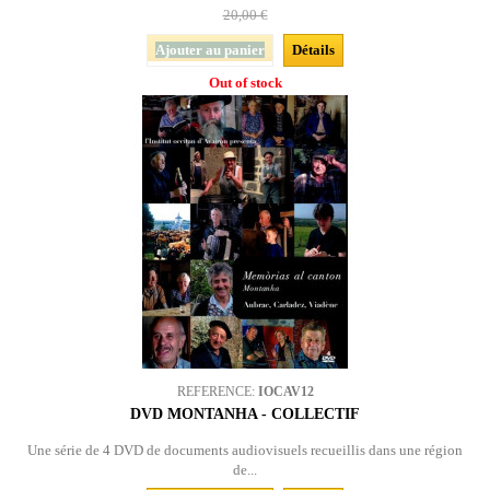
20,00 €
Ajouter au panier
Détails
Out of stock
REFERENCE:
IOCAV12
DVD MONTANHA - COLLECTIF
Une série de 4 DVD de documents audiovisuels recueillis dans une région
de...