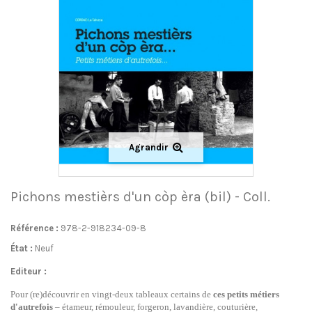
Agrandir
Pichons mestièrs d'un còp èra (bil) - Coll.
Référence :
978-2-918234-09-8
État :
Neuf
Editeur :
Pour (re)découvrir en vingt-deux tableaux certains de
ces petits métiers
d'autrefois
– étameur, rémouleur, forgeron, lavandière, couturière,