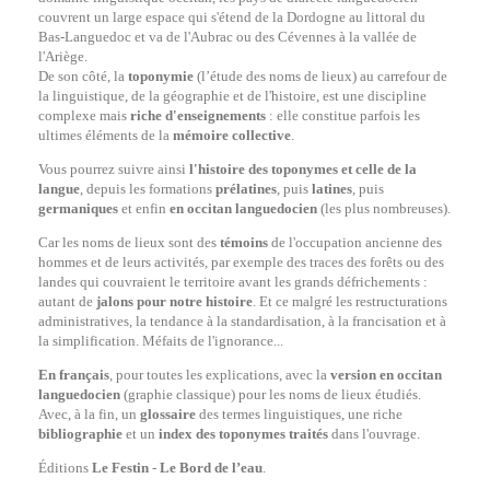
couvrent un large espace qui s'étend de la Dordogne au littoral du
Bas-Languedoc et va de l'Aubrac ou des Cévennes à la vallée de
l'Ariège.
De son côté, la
toponymie
(l’étude des noms de lieux) au carrefour de
la linguistique, de la géographie et de l'histoire, est une discipline
complexe mais
riche d'enseignements
: elle constitue parfois les
ultimes éléments de la
mémoire collective
.
Vous pourrez suivre ainsi
l'histoire des toponymes et celle de la
langue
, depuis les formations
prélatines
, puis
latines
, puis
germaniques
et enfin
en occitan languedocien
(les plus nombreuses).
Car les noms de lieux sont des
témoins
de l'occupation ancienne des
hommes et de leurs activités, par exemple des traces des forêts ou des
landes qui couvraient le territoire avant les grands défrichements :
autant de
jalons pour notre histoire
. Et ce malgré les restructurations
administratives, la tendance à la standardisation, à la francisation et à
la simplification. Méfaits de l'ignorance...
En français
, pour toutes les explications, avec la
version en occitan
languedocien
(graphie classique) pour les noms de lieux étudiés.
Avec, à la fin, un
glossaire
des termes linguistiques, une riche
bibliographie
et un
index des toponymes traités
dans l'ouvrage.
Éditions
Le Festin
-
Le Bord de l’eau
.