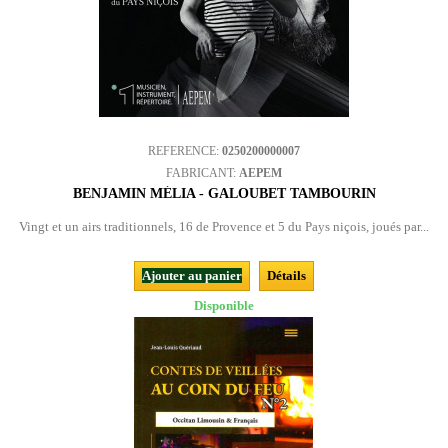
REFERENCE:
0250200000007
FABRICANT:
AEPEM
BENJAMIN MÉLIA - GALOUBET TAMBOURIN
Vingt et un airs traditionnels, 16 de Provence et 5 du Pays niçois, joués par...
Ajouter au panier
Détails
Disponible