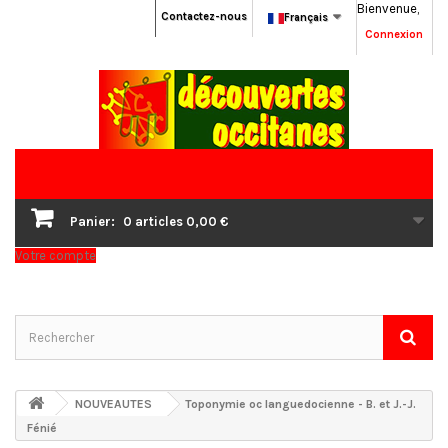
Bienvenue,
Contactez-nous
Français
Connexion
Panier:
0
articles
0,00 €
Votre compte
NOUVEAUTES
Toponymie oc languedocienne - B. et J.-J.
Fénié