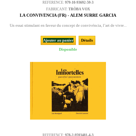
REFERENCE:
979-10-93692-59-3
FABRICANT:
TRÒBA VOX
LA CONVIVÉNCIA (FR) - ALEM SURRE GARCIA
Un essai stimulant en faveur du concept de convivéncia, l’art de vivre...
Ajouter au panier
Détails
Disponible
REFERENCE:
978-2-9593481-4-3