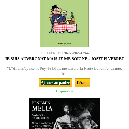
REFERENCE:
978-2-37985-125-4
JE SUIS AUVERGNAT MAIS JE ME SOIGNE - JOSEPH VEBRET
"L'Allier m'apaise, le Puy-de-Dôme me rassure, la Haute-Loire m'enchante,
le...
Ajouter au panier
Détails
Disponible