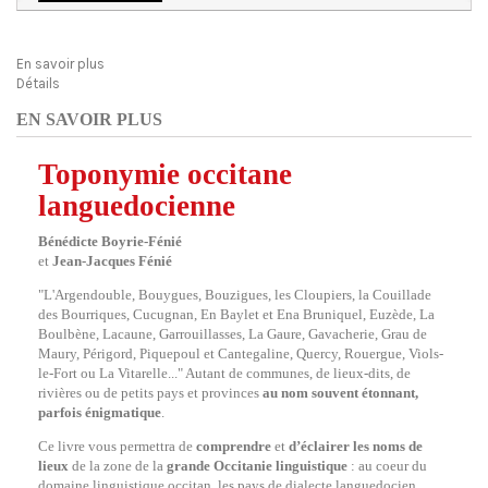
En savoir plus
Détails
EN SAVOIR PLUS
Toponymie occitane
languedocienne
Bénédicte Boyrie-Fénié
et
Jean-Jacques Fénié
"L'Argendouble, Bouygues, Bouzigues, les Cloupiers, la Couillade
des Bourriques, Cucugnan, En Baylet et Ena Bruniquel, Euzède, La
Boulbène, Lacaune, Garrouillasses, La Gaure, Gavacherie, Grau de
Maury, Périgord, Piquepoul et Cantegaline, Quercy, Rouergue, Viols-
le-Fort ou La Vitarelle..." Autant de communes, de lieux-dits, de
rivières ou de petits pays et provinces
au nom souvent étonnant,
parfois énigmatique
.
Ce livre vous permettra de
comprendre
et
d’éclairer les noms de
lieux
de la zone de la
grande Occitanie linguistique
: au coeur du
domaine linguistique occitan, les pays de dialecte languedocien