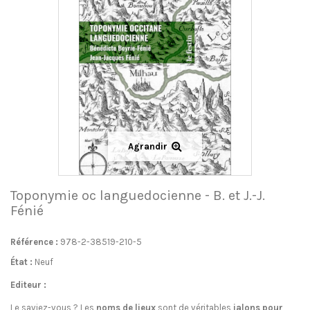
Agrandir
Toponymie oc languedocienne - B. et J.-J.
Fénié
Référence :
978-2-38519-210-5
État :
Neuf
Editeur :
Le saviez-vous ? Les
noms de lieux
sont de véritables
jalons
pour