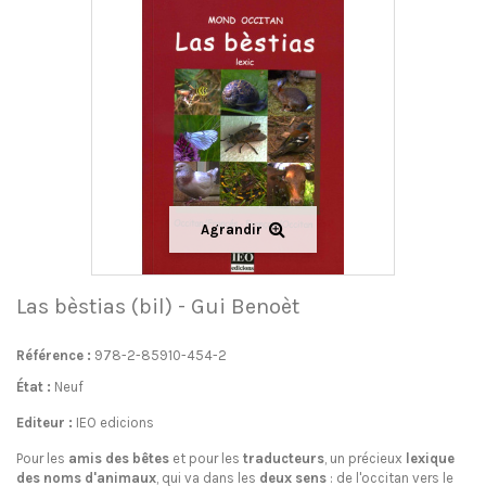
Agrandir
Las bèstias (bil) - Gui Benoèt
Référence :
978-2-85910-454-2
État :
Neuf
Editeur :
IEO edicions
Pour les
amis des bêtes
et pour les
traducteurs
, un précieux
lexique
des noms d'animaux
, qui va dans les
deux sens
: de l'occitan vers le