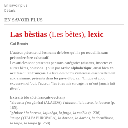
En savoir plus
Détails
EN SAVOIR PLUS
Las bèstias
(Les bêtes),
lexic
Gui Benoèt
L’auteur présente ici
les noms de bêtes
qu’il a pu recueillir,
sans
prétendre être exhaustif
.
Les articles sont présentés par sous-catégories (oiseaux, insectes et
autres bêtes, poissons...) puis par
ordre alphabétique
, aussi bien
en
occitan
qu’
en français
. La liste des noms s’intéresse essentiellement
aux
animaux présents dans les pays d’oc
, car "Cirque et zoo,
excusez-moi", dit l’auteur, "les êtres mis en cage ne m’ont jamais fait
rêver".
Extraits
(du côté
français-occitan
) :
"
alouette
f
en général (ALAUDA),
l'alausa, l'alauseta, la lauseta
(p.
185).
"
génisse
f
la borreta, lajunèga, la jurga, la vedèla
(p. 236).
"
taupe
f
(TALPA EUROPAEA),
lo darbon, lo darbós, la dormilhosa,
la talpa, la taupa
(p. 258).