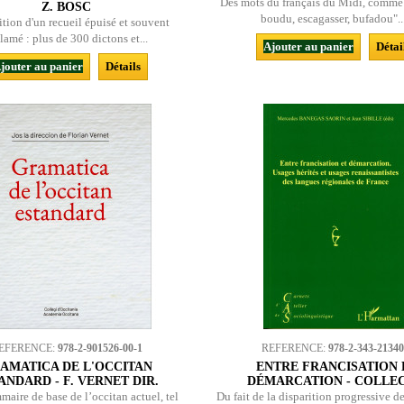
Des mots du français du Midi, comme 
Z. BOSC
boudu, escagasser, bufadou"...
ition d'un recueil épuisé et souvent
lamé : plus de 300 dictons et...
Ajouter au panier
Détai
jouter au panier
Détails
EFERENCE:
978-2-901526-00-1
REFERENCE:
978-2-343-21340
AMATICA DE L'OCCITAN
ENTRE FRANCISATION 
ANDARD - F. VERNET DIR.
DÉMARCATION - COLLEC
aire de base de l’occitan actuel, tel
Du fait de la disparition progressive d