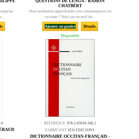
ILIPPE
QUESTIONS DE LENGA - RAMON
CHATBÈRT
 jusqu'au
Vous souhaitez approfondir vos connaissances en
...
occitan ? Voici un recueil de...
ls
Ajouter au panier
Détails
Disponible
-6
REFERENCE:
978-2-85910-566-2
GÉRAUD
FABRICANT:
IEO EDICIONS
DICTIONNAIRE OCCITAN-FRANÇAIS -