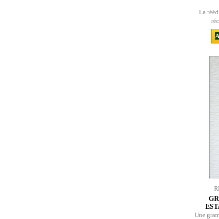
La rééd
réc
A
R
GR
EST
Une gramm