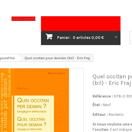
Votre compte
Panier:
0
articles
0,00 €
ujourd'hui
Quel occitan pour demain (bil) - Eric Fraj
Quel occitan 
(bil) - Eric Fraj
Référence :
978-2-90
État :
Neuf
Editeur :
Reclams
Si nous voulons une v
l'occitan
, il est indis