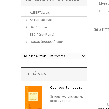
Livre b
Édition
ALIBERT, Louis
ASTOR, Jacques
BARDOU, Franc
30 AUT
BEC, Pèire (Pierre)
BODON (BOUDOU), Joan
Tous les Auteurs / Interprètes
DÉJÀ VUS
Quel occitan pour...
Si nous voulons une vie
effective pour...
R