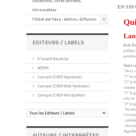
Occasions, livres anciens,
EN SAV
introuvables
l'Ostal del libre : édition, diffusion
Qui
Lan
EDITEURS / LABELS
Eric F
préface
postfac
A l'asard Bautezar
Voici c
AEPEM
"Avec c
"1° la 
Canopé (CRDP Aquitaine)
"2° la 
Canopé (CRDP Midi-Pyrénées)
comme m
"3° la 
Canopé (CRDP Montpellier)
cela ne
"4° la 
"Au mom
Tous les Editeurs / Labels
l’occita
- premi
- deuxi
dignifie
AUTEURS / INTERPRÈTES