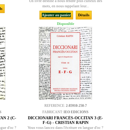
Un livre destiné à nous rendre plus curieux des
mots, en nous rappelant leur...
ls
Ajouter au panier
Détails
Disponible
REFERENCE:
2-85910-250-7
S
FABRICANT:
IEO EDICIONS
N 2 (C-
DICCIONARI FRANCÉS-OCCITAN 3 (E-
F-G) - CRISTIAN RAPIN
ngue d'oc ?
Vous vous lancez dans l'écriture en langue d'oc ?