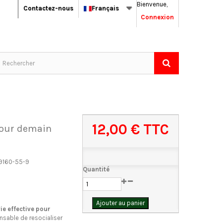
Bienvenue,
Contactez-nous
Français
Connexion
12,00 €
TTC
pour demain
9160-55-9
Quantité
Ajouter au panier
ie effective pour
pensable de resocialiser