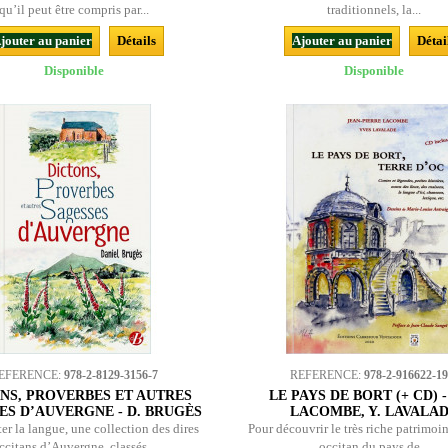
qu’il peut être compris par...
traditionnels, la...
jouter au panier
Détails
Ajouter au panier
Détai
Disponible
Disponible
EFERENCE:
978-2-8129-3156-7
REFERENCE:
978-2-916622-19
NS, PROVERBES ET AUTRES
LE PAYS DE BORT (+ CD) - 
ES D’AUVERGNE - D. BRUGÈS
LACOMBE, Y. LAVALA
er la langue, une collection des dires
Pour découvrir le très riche patrimoin
ccitans d’Auvergne, classés...
occitan du pays de...