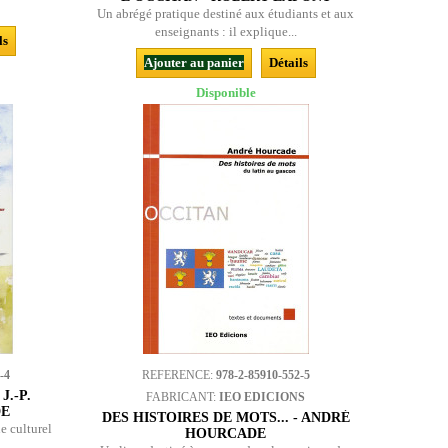
Un abrégé pratique destiné aux étudiants et aux
enseignants : il explique...
ls
Ajouter au panier
Détails
Disponible
-4
REFERENCE:
978-2-85910-552-5
J.-P.
FABRICANT:
IEO EDICIONS
DE
DES HISTOIRES DE MOTS... - ANDRÉ
e culturel
HOURCADE