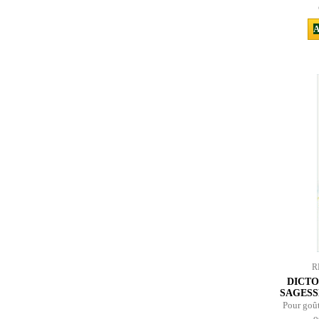
A
R
DICTO
SAGESS
Pour goût
o