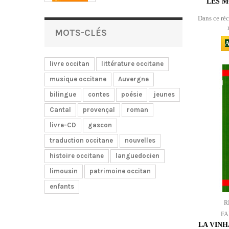
LES M
Dans ce réc
MOTS-CLÉS
A
livre occitan
littérature occitane
musique occitane
Auvergne
bilingue
contes
poésie
jeunes
Cantal
provençal
roman
livre-CD
gascon
traduction occitane
nouvelles
histoire occitane
languedocien
limousin
patrimoine occitan
enfants
R
FA
LA VINHA