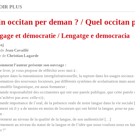
OIR PLUS
n occitan per deman ?
/ Quel occitan
gage et démocratie / Lengatge e democracia
raj
 de
Jean Cavaillé
e de
Christian Lagarde
omment l’auteur présente son ouvrage :
e livre, je vous propose de réfléchir avec moi à :
rupture dans la transmission intergénérationnelle, la rupture dans les usages sociaux 
formation des nouveaux locuteurs, par différents systèmes de scolarisation mais aussi
odèle linguistique, est aussi formateur ;
grande responsabilité des occitanistes qui ont une parole publique, que cette parole s
 s’achève pas avec celle-ci) ;
grande importance de l’oral, de la présence orale de notre langue dans la vie sociale
ent où il y a de moins en moins de locuteurs qui ont hérité la langue, pour ne pas di
n :
èrement au niveau de la qualité de la langue, de son authenticité […]
èmement au niveau du statut de la langue et de l’idée que nous voulons nous en fair
r ?"