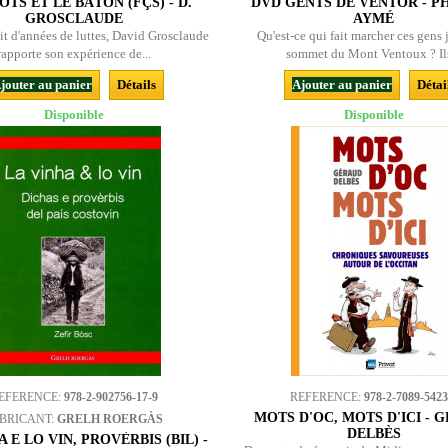
OTS ET LE BÂTON (FÇS) - D.
DVD GENTS DE VENTOR - PH
GROSCLAUDE
AYMÉ
it d'années de luttes, David Grosclaude
Qu'est-ce qui fait marcher ces gens
rapporte son expérience de...
sommet du Mont Ventoux ? Ils
jouter au panier
Détails
Ajouter au panier
Détai
Disponible
Disponible
EFERENCE:
978-2-902756-17-9
REFERENCE:
978-2-7089-5423
MOTS D'OC, MOTS D'ICI - 
BRICANT:
GRELH ROERGÀS
DELBÈS
 E LO VIN, PROVÈRBIS (BIL) -