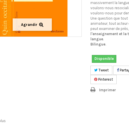
massivement la langue.
voulons-nous resociali
voulons-nous pour de
Une question que tout 
animateur, tout acteur
Agrandir
peut examiner de près,
l'enseignement et la 
langue
.
Bilingue
.
Disponible
Tweet
Parta
Pinterest
Imprimer
plus