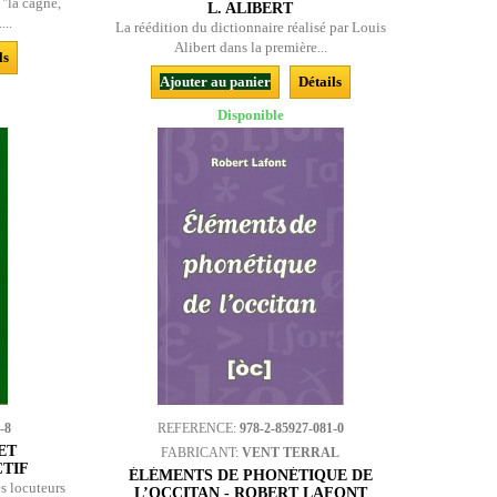
"la cagne,
L. ALIBERT
...
La réédition du dictionnaire réalisé par Louis
Alibert dans la première...
ls
Ajouter au panier
Détails
Disponible
-8
REFERENCE:
978-2-85927-081-0
ET
FABRICANT:
VENT TERRAL
TIF
ÉLÉMENTS DE PHONÉTIQUE DE
es locuteurs
L’OCCITAN - ROBERT LAFONT