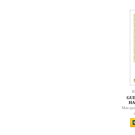
R
GUI
HA
Mas qua
A