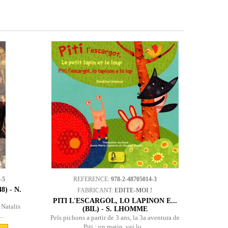
-5
REFERENCE:
978-2-48705014-3
) - N.
FABRICANT:
EDITE-MOI !
PITI L'ESCARGÒL, LO LAPINON E...
 Natalis
(BIL) - S. LHOMME
..
Pels pichons a partir de 3 ans, la 3a aventura de
Piti : un matin, vei lo...