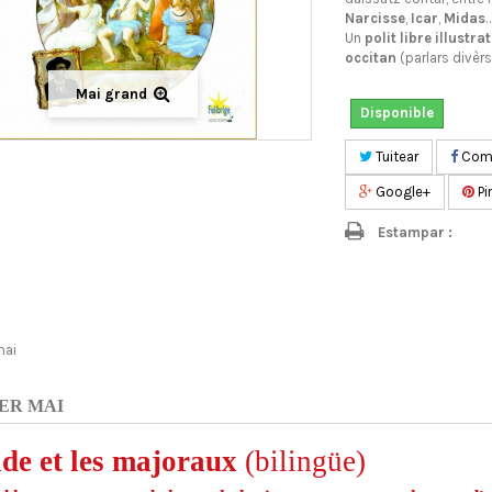
Narcisse
,
Icar
,
Midas
Un
polit libre illustrat
occitan
(parlars divèrs
Mai grand
Disponible
Tuitear
Comp
Google+
Pi
Estampar :
mai
ER MAI
de et les majoraux
(bilingüe)