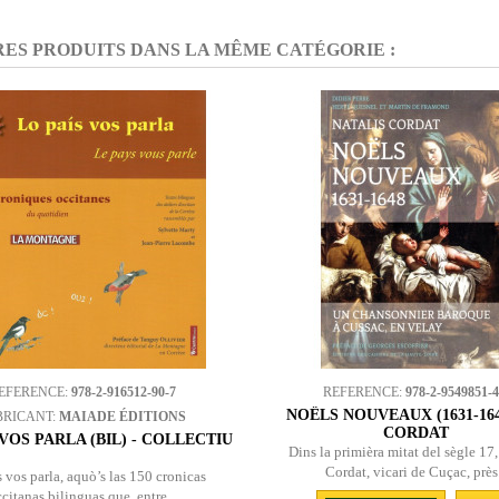
RES PRODUITS DANS LA MÊME CATÉGORIE :
EFERENCE:
978-2-916512-90-7
REFERENCE:
978-2-9549851-4
NOËLS NOUVEAUX (1631-1648
BRICANT:
MAIADE ÉDITIONS
CORDAT
 VOS PARLA (BIL) - COLLECTIU
Dins la primièra mitat del sègle 17,
Cordat, vicari de Cuçac, près.
 vos parla, aquò’s las 150 cronicas
citanas bilinguas que, entre...