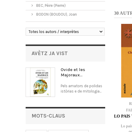
BEC, Pèire (Pierre)
30 AUT
BODON (BOUDOU), Joan
Totes los autors / interprètes
AVÈTZ JA VIST
Ovide et les
Majoraux...
Pels amators de polidas
istòrias e de mitologia...
R
FA
MOTS-CLAUS
LO PAÍS
Lo país
oc