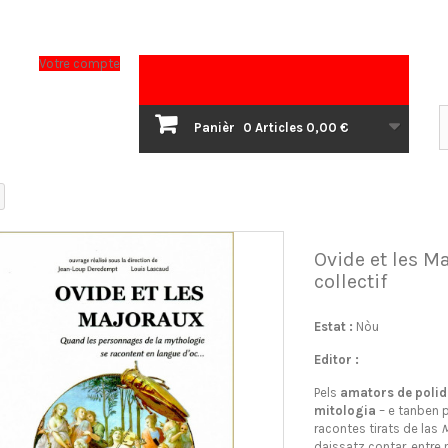
Votre compte
Panièr
0
Articles
0,00 €
Ovide et les Ma
collectif
Estat :
Nòu
Editor :
Pels
amators de polid
mitologia
– e tanben 
racontes tirats de las
M
daissatz contar, entre