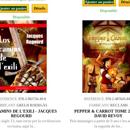
Ajouter au panier
Détai
jouter au panier
Détails
Disponible
Disponible
EFERENCE:
978-2-902756-49-0
REFERENCE:
978-2-487643-04
BRICANT:
GRELH ROERGÀS
FABRICANT:
RECLAMS
MINS DE L'EXILI - JACQUES
PEPPER & CARROT TOME 2 
REGOURD
DAVID REVOY
 sègle 13, tant escur per la civilizacion
Pels mainatges a partir de 9 ans e los 
occitana, aquí la...
la seguida de las...