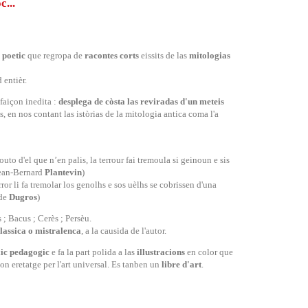
c...
 poetic
que regropa de
racontes corts
eissits de las
mitologias
 entièr.
faiçon inedita :
desplega de còsta las reviradas d'un meteis
s, en nos contant las istòrias de la mitologia antica coma l'a
uto d'el que n’en palis, la terrour fai tremoula si geinoun e sis
 Jean-Bernard
Plantevin
)
rror li fa tremolar los genolhs e sos uèlhs se cobrissen d'una
ude
Dugros
)
s ; Bacus ; Cerès ; Persèu.
classica o mistralenca
, a la causida de l'autor.
xic pedagogic
e fa la part polida a las
illustracions
en color que
on eretatge per l'art universal. Es tanben un
libre d'art
.