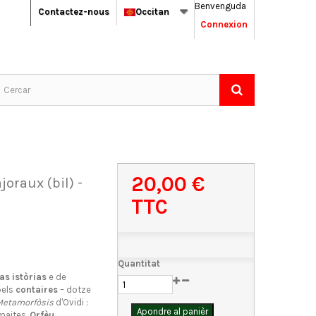
Benvenguda
Contactez-nous
Occitan
Connexion
20,00 €
joraux (bil) -
TTC
Quantitat
as istòrias
e de
pels
contaires
– dotze
etamorfòsis
d'Ovidi :
Apondre al panièr
 maites,
Orfèu
,