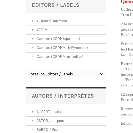
Quand
EDITORS / LABELS
Collect
Jean-L
A l'asard Bautezar
A la de
grècas 
AEPEM
Famós t
Canopé (CRDP Aquitaine)
Eissit d
Canopé (CRDP Midi-Pyrénées)
tèxt fr
fach Ov
Canopé (CRDP Montpellier)
Extrach
"D’ei
Totes los Editors / Labèls
iue se 
"Faeton,
vela. C
12 capí
AUTORS / INTERPRÈTES
Per
cad
Ricam
ALIBERT, Louis
nos rem
ASTOR, Jacques
Edicio
BARDOU, Franc