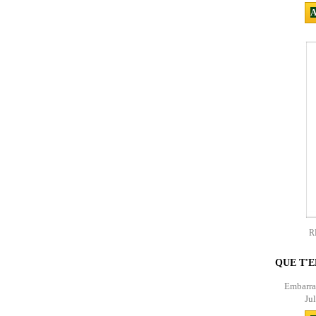
A
R
QUE T'E
Embarrat
Jul