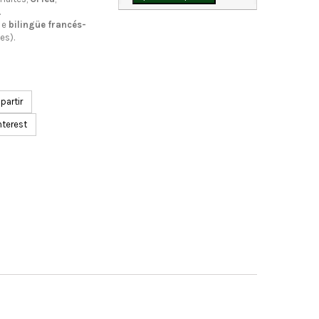
…
e
bilingüe francés-
es).
artir
nterest