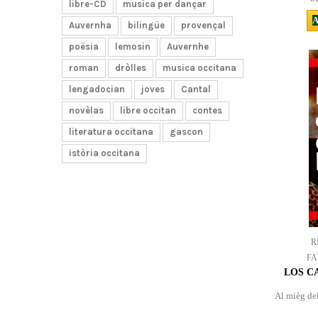
libre-CD
musica per dançar
A
Auvernha
bilingüe
provençal
poësia
lemosin
Auvernhe
roman
dròlles
musica occitana
lengadocian
joves
Cantal
novèlas
libre occitan
contes
literatura occitana
gascon
istòria occitana
R
FA
LOS CA
Al mièg del