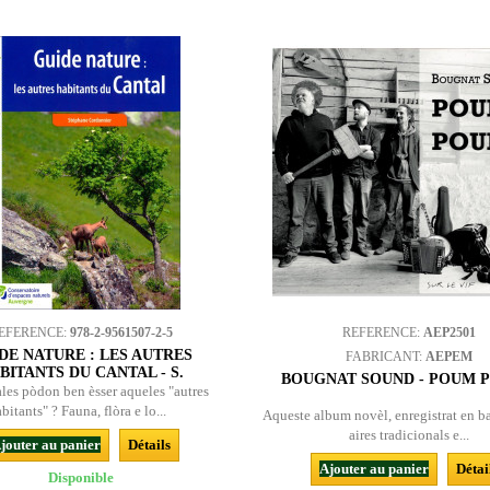
EFERENCE:
978-2-9561507-2-5
REFERENCE:
AEP2501
DE NATURE : LES AUTRES
FABRICANT:
AEPEM
BITANTS DU CANTAL - S.
BOUGNAT SOUND - POUM P
CORDONNIER
les pòdon ben èsser aqueles "autres
abitants" ? Fauna, flòra e lo...
Aqueste album novèl, enregistrat en b
aires tradicionals e...
jouter au panier
Détails
Ajouter au panier
Détai
Disponible