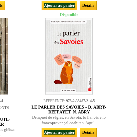
ls
Ajouter au panier
Détails
Disponible
-4
REFERENCE:
978-2-38487-214-5
LE PARLER DES SAVOIES - D. ABRY-
ONTS
DEFFAYET, N. ABRY
Dempuèi de sègles, en Savòia, lo francés e lo
UTE-
francoprovençal coabitan. Aquí...
ER
as glèisas
Ajouter au panier
Détails
...