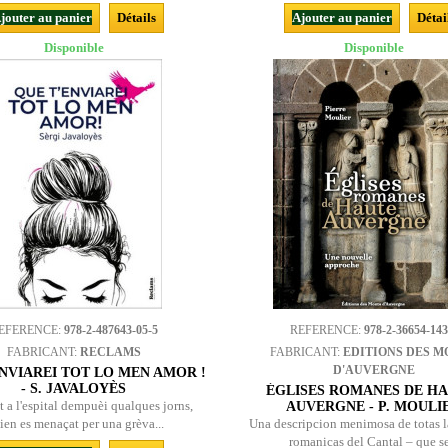
jouter au panier
Détails
Ajouter au panier
Détai
Disponible
Disponible
EFERENCE:
978-2-487643-05-5
REFERENCE:
978-2-36654-143
FABRICANT:
RECLAMS
FABRICANT:
EDITIONS DES M
D'AUVERGNE
NVIAREI TOT LO MEN AMOR !
- S. JAVALOYÈS
ÉGLISES ROMANES DE HA
 a l'espital dempuèi qualques jorns,
AUVERGNE - P. MOULI
ien es menaçat per una grèva...
Una descripcion menimosa de totas l
romanicas del Cantal – que se