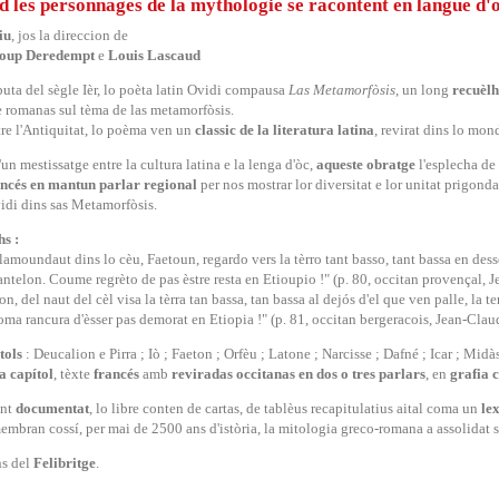
 les personnages de la mythologie se racontent en langue d'o
iu
, jos la direccion de
oup Deredempt
e
Louis Lascaud
buta del sègle Ièr, lo poèta latin Ovidi compausa
Las Metamorfòsis
, un long
recuèlh
e romanas sul tèma de las metamorfòsis.
re l'Antiquitat, lo poèma ven un
classic de la literatura latina
, revirat dins lo mond
'un mestissatge entre la cultura latina e la lenga d'òc,
aqueste obratge
l'esplecha de 
ancés en mantun parlar regional
per nos mostrar lor diversitat e lor unitat prigonda
idi dins sas Metamorfòsis.
s :
lamoundaut dins lo cèu, Faetoun, regardo vers la tèrro tant basso, tant bassa en desso
rantelon. Coume regrèto de pas èstre resta en Etioupio !" (p. 80, occitan provençal,
 del naut del cèl visa la tèrra tan bassa, tan bassa al dejós d'el que ven palle, la te
oma rancura d'èsser pas demorat en Etiopia !" (p. 81, occitan bergeracois, Jean-Cla
tols
: Deucalion e Pirra ; Iò ; Faeton ; Orfèu ; Latone ; Narcisse ; Dafné ; Icar ; Midà
a capítol
, tèxte
francés
amb
reviradas occitanas en dos o tres
parlars
, en
grafia 
ent
documentat
, lo libre conten de cartas, de tablèus recapitulatius aital coma un
le
embran cossí, per mai de 2500 ans d'istòria, la mitologia greco-romana a assolidat s
ns del
Felibritge
.