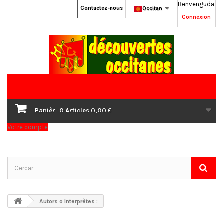
Benvenguda
Contactez-nous
Occitan
Connexion
Panièr
0
Articles
0,00 €
Votre compte
Autors o Interprètes :