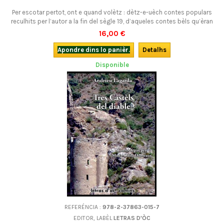
Per escotar pertot, ont e quand volètz : dètz-e-uèch contes populars
reculhits per l’autor a la fin del sègle 19, d’aqueles contes bèls qu’èran
pas necessariament reservats pels dròlles, que totes los atges se’n
16,00 €
noirissián. De que se laissar meravilhar, susprene o encantar per
aqueste tresaur de la lenga e de la cultura occitana ! Libre sonòr (mp3)
Apondre dins lo panièr.
Detalhs
en...
Disponible
REFERÉNCIA :
978-2-37863-015-7
EDITOR, LABÈL
LETRAS D'ÒC