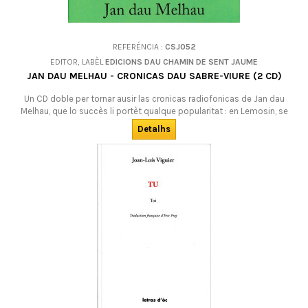
REFERÉNCIA :
CSJ052
EDITOR, LABÈL
EDICIONS DAU CHAMIN DE SENT JAUME
JAN DAU MELHAU - CRONICAS DAU SABRE-VIURE (2 CD)
Un CD doble per tornar ausir las cronicas radiofonicas de Jan dau
Melhau, que lo succès li portèt qualque popularitat : en Lemosin, se
souvenon encara de son "Adiu tu, dija, te volia dire..." que las dubrissiá
Detalhs
cada matin. En occitan (lemosin).