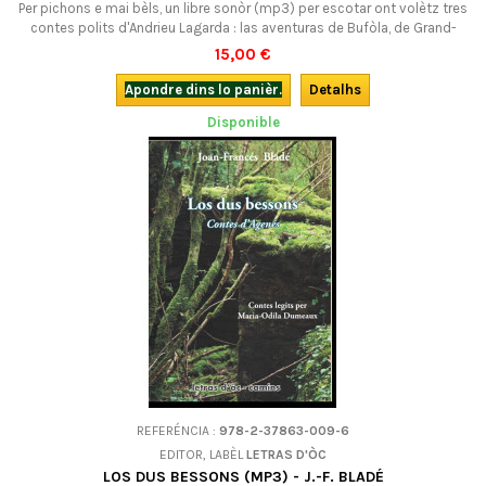
Per pichons e mai bèls, un libre sonòr (mp3) per escotar ont volètz tres
contes polits d'Andrieu Lagarda : las aventuras de Bufòla, de Grand-
Guilhèm, e la Bèstia de sèt caps. En occitan.
15,00 €
Apondre dins lo panièr.
Detalhs
Disponible
REFERÉNCIA :
978-2-37863-009-6
EDITOR, LABÈL
LETRAS D'ÒC
LOS DUS BESSONS (MP3) - J.-F. BLADÉ