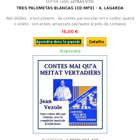
EDITOR, LABÈL
LETRAS D'ÒC
TRES PALOMETAS BLANCAS (CD MP3) - A. LAGARDA
Pels dròlles… e lors parents : de contes per escotar ont o volètz, quand
o volètz : son estats amassats per l'autor al près de contaires
tradicionals e son venguts de grands classics ! Libre sonòr (CD mp3),
15,00 €
en occitan.
Apondre dins lo panièr.
Detalhs
Disponible