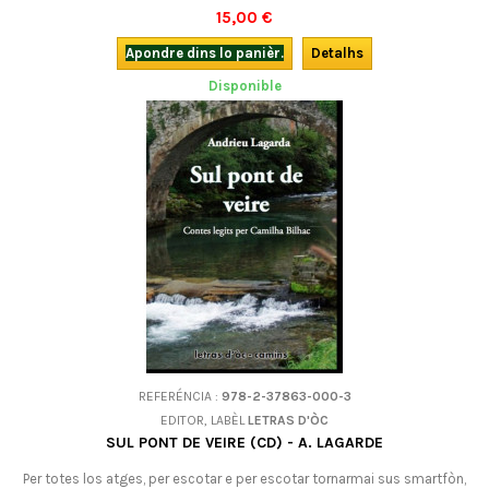
que parlan, devisan e cantan en bona lenga d’òc, dins d’istorietas, de
15,00 €
mimologismes, de contes e de comptinas. Per pichons e bèls, un libre
sonòr en occitan (mp3).
Apondre dins lo panièr.
Detalhs
Disponible
REFERÉNCIA :
978-2-37863-000-3
EDITOR, LABÈL
LETRAS D'ÒC
SUL PONT DE VEIRE (CD) - A. LAGARDE
Per totes los atges, per escotar e per escotar tornarmai sus smartfòn,