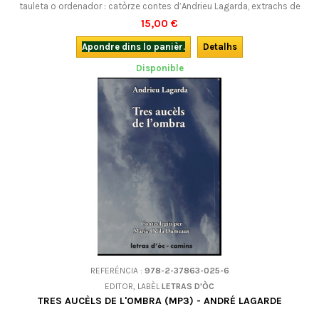
tauleta o ordenador : catòrze contes d’Andrieu Lagarda, extrachs de
son grand recuèlh Les Secrèts de las bèstias e legits per Camille
15,00 €
Bilhac.En occitan.
Apondre dins lo panièr.
Detalhs
Disponible
REFERÉNCIA :
978-2-37863-025-6
EDITOR, LABÈL
LETRAS D'ÒC
TRES AUCÈLS DE L'OMBRA (MP3) - ANDRÉ LAGARDE