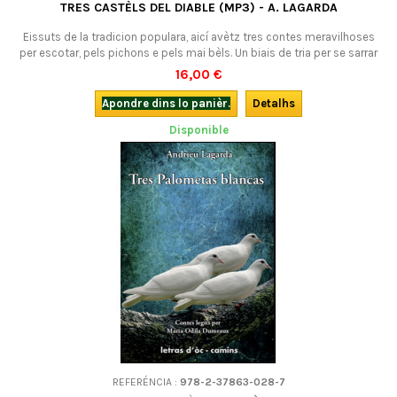
TRES CASTÈLS DEL DIABLE (MP3) - A. LAGARDA
Eissuts de la tradicion populara, aicí avètz tres contes meravilhoses
per escotar, pels pichons e pels mai bèls. Un biais de tria per se sarrar
de la culture occitane... e de la lenga ! Libre sonòr, format mp3, en
16,00 €
occitan.
Apondre dins lo panièr.
Detalhs
Disponible
REFERÉNCIA :
978-2-37863-028-7