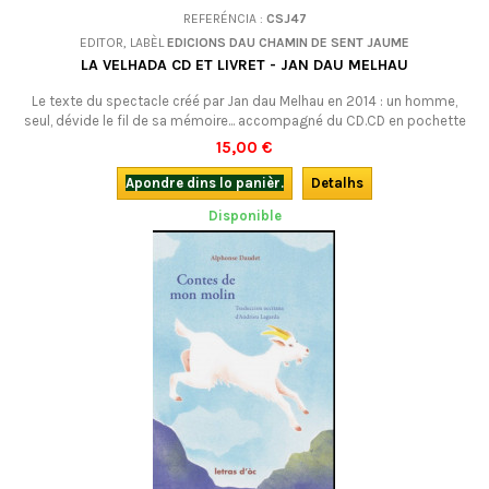
REFERÉNCIA :
CSJ47
EDITOR, LABÈL
EDICIONS DAU CHAMIN DE SENT JAUME
LA VELHADA CD ET LIVRET - JAN DAU MELHAU
Le texte du spectacle créé par Jan dau Melhau en 2014 : un homme,
seul, dévide le fil de sa mémoire... accompagné du CD.CD en pochette
illustrée + un livret en occitan (limousin) et un livret en français.
15,00 €
Apondre dins lo panièr.
Detalhs
Disponible