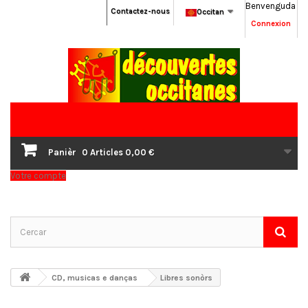
Benvenguda
Contactez-nous
Occitan
Connexion
Panièr
0
Articles
0,00 €
Votre compte
CD, musicas e danças
Libres sonòrs