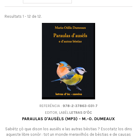
Resultats 1 - 12 de 12.
REFERÉNCIA :
978-2-37863-031-7
EDITOR, LABÈL
LETRAS D'ÒC
PARAULAS D'AUSÈLS (MP3) - M.-O. DUMEAUX
Sabètz çò que dison los ausèls e las autras bèstias ? Escotatz los dins
aqueste libre sonòr : tot un monde meravilhós de bèstias e de causas