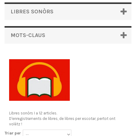
LIBRES SONÒRS
MOTS-CLAUS
Libres sonòrs
I a 12 articles.
D'enregistraments de libres, de libres per escotar, pertot ont
volètz !
Triar per