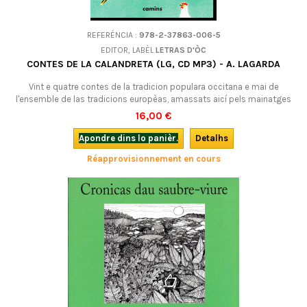
REFERÉNCIA :
978-2-37863-006-5
EDITOR, LABÈL
LETRAS D'ÒC
CONTES DE LA CALANDRETA (LG, CD MP3) - A. LAGARDA
Vint e quatre contes de la tradicion populara occitana e mai de
l'ensemble de las tradicions europèas, amassats aicí pels mainatges
qu'aprenon l'occitan.Un libre per escotar, en occitan (lengadocian)
16,00 €
format mp3.
Apondre dins lo panièr.
Detalhs
Réapprovisionnement en cours