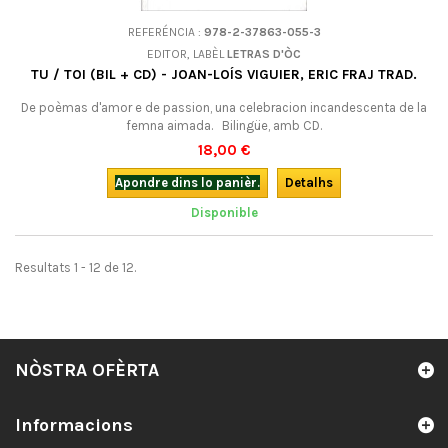
REFERÉNCIA :
978-2-37863-055-3
EDITOR, LABÈL
LETRAS D'ÒC
TU / TOI (BIL + CD) - JOAN-LOÍS VIGUIER, ERIC FRAJ TRAD.
De poèmas d'amor e de passion, una celebracion incandescenta de la
femna aimada. Bilingüe, amb CD.
18,00 €
Apondre dins lo panièr.
Detalhs
Disponible
Resultats 1 - 12 de 12.
NÒSTRA OFÈRTA
Informacions