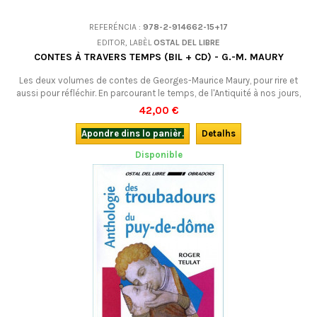
REFERÉNCIA :
978-2-914662-15+17
EDITOR, LABÈL
OSTAL DEL LIBRE
CONTES À TRAVERS TEMPS (BIL + CD) - G.-M. MAURY
Les deux volumes de contes de Georges-Maurice Maury, pour rire et
aussi pour réfléchir. En parcourant le temps, de l'Antiquité à nos jours,
de quoi sortir de la morosité !Prix d'origine 48,35 € les deux livres
42,00 €
ensemble : 42,00 €.
Apondre dins lo panièr.
Detalhs
Disponible