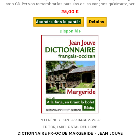
amb CD. Per vos remembrar las paraulas de las cançons qu’aimatz, per
aprene las cançons del país... e la lenga a l'encòp, per cantar e faire
25,00 €
cantar, per dançar en cantar e cantar en dançar... pel plaser !
Apondre dins lo panièr.
Detalhs
Disponible
REFERÉNCIA :
978-2-914662-22-2
EDITOR, LABÈL
OSTAL DEL LIBRE
DICTIONNAIRE FR-OC DE MARGERIDE - JEAN JOUVE