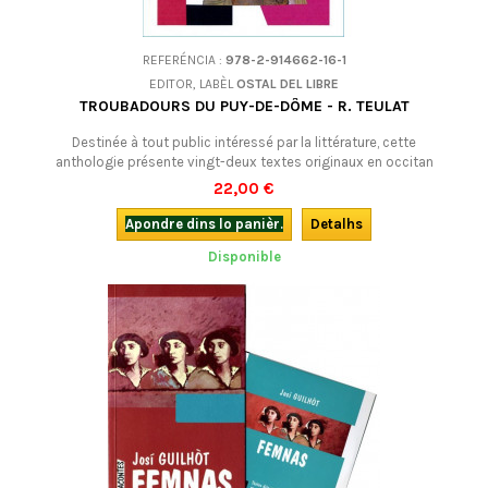
REFERÉNCIA :
978-2-914662-16-1
EDITOR, LABÈL
OSTAL DEL LIBRE
TROUBADOURS DU PUY-DE-DÔME - R. TEULAT
Destinée à tout public intéressé par la littérature, cette
anthologie présente vingt-deux textes originaux en occitan
accompagnés de leur traduction, de présentations et de commentaires
22,00 €
en français, pour faire connaissance avec les troubadours du Puy-de-
Dôme. De quoi faire des découvertes !Bilingue.
Apondre dins lo panièr.
Detalhs
Disponible