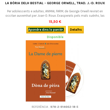
LA BÒRIA DELH BESTIAL - GEORGE ORWELL, TRAD. J.-D. ROUX
Per adolescents e adultes, ANIMAL FARM, de George Orwell revirat en
occitan auvernhat per Joan-D. Roux. Exasperats pels mals suènhs, las
bèstias d'una bòria se rebellan e bandisson los umans. Van essajar
15,50 €
d’inventar una societat novèla, mai justa e mai frairenala... Un conte
universal per totes los atges !
Apondre dins lo panièr.
Detalhs
Disponible
REFERÉNCIA :
978-2-914662-18-5