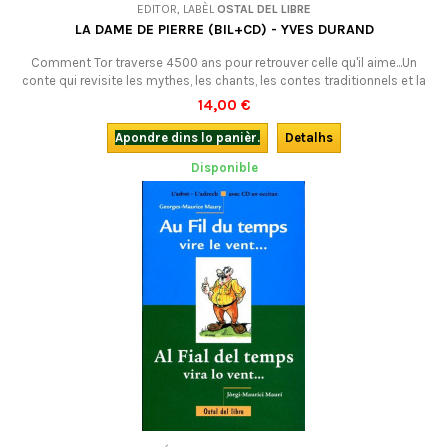
EDITOR, LABÈL
OSTAL DEL LIBRE
LA DAME DE PIERRE (BIL+CD) - YVES DURAND
Comment Tor traverse 4500 ans pour retrouver celle qu'il aime...Un
conte qui revisite les mythes, les chants, les contes traditionnels et la
mémoire populaire. Pour tout public à partir de 10 ans, et les adultes y
14,00 €
prendront aussi beaucoup de plaisir !
Apondre dins lo panièr.
Detalhs
Disponible