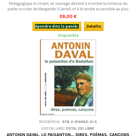
Pédagogique et vivant, un ouvrage destiné à montrer la richesse du
parler occitan de Margeride (Cantal) et à le rendre accessible au plus
grand nombre, suivi de quinze récits savoureux, inspirés par la vie et les
28,00 €
hommes du pays, en édition bilingue occitan-français.
Apondre dins lo panièr.
Detalhs
Disponible
REFERÉNCIA :
978-2-914662-21-5
EDITOR, LABÈL
OSTAL DEL LIBRE
ANTONIN DAVAL, LO PAISANTON... DIRES, POÈMAS, CANÇONS