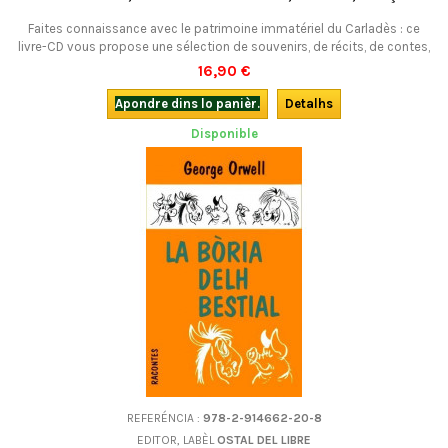
Faites connaissance avec le patrimoine immatériel du Carladès : ce
livre-CD vous propose une sélection de souvenirs, de récits, de contes,
de chansons provenant des enregistrements réalisés auprès d’Antonin
16,90 €
Daval de 1977 à 1995, ainsi que des poèmes et textes de prose qu'il
avait écrits, et qu'il signait "lo paisanton d'a Badalhac" (le petit paysan
Apondre dins lo panièr.
Detalhs
de...
Disponible
REFERÉNCIA :
978-2-914662-20-8
EDITOR, LABÈL
OSTAL DEL LIBRE