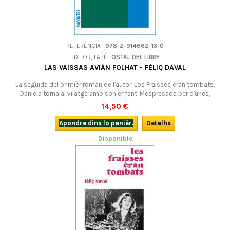
REFERÉNCIA :
978-2-914662-13-0
EDITOR, LABÈL
OSTAL DEL LIBRE
LAS VAISSAS AVIÁN FOLHAT - FÈLIÇ DAVAL
La seguida del primièr roman de l'autor, Los Fraisses èran tombats.
Danièla torna al vilatge amb son enfant. Mespresada per d'unes,
regetada per sa familha, es sostenguda per qualques amics. Mas li cal
14,50 €
viure : torna prene son trabalh al cafè-especiariá-ostalariá-restaurant...
En occitan (lengadocian).
Apondre dins lo panièr.
Detalhs
Disponible