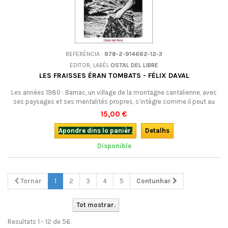
REFERÉNCIA :
978-2-914662-12-3
EDITOR, LABÈL
OSTAL DEL LIBRE
LES FRAISSES ÈRAN TOMBATS - FÉLIX DAVAL
Les années 1980 : Barriac, un village de la montagne cantalienne, avec
ses paysages et ses mentalités propres, s’intègre comme il peut au
monde moderne.Danièle, placée dans un café dès sa sortie de l’école
15,00 €
se retrouve enceinte d'on ne sait qui... Voir aussi Las Vaissas avián
folhat.
Apondre dins lo panièr.
Detalhs
Disponible
Tornar
1
2
3
4
5
Contunhar
Tot mostrar.
Resultats 1 - 12 de 56.