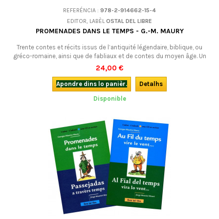
REFERÉNCIA :
978-2-914662-15-4
EDITOR, LABÈL
OSTAL DEL LIBRE
PROMENADES DANS LE TEMPS - G.-M. MAURY
Trente contes et récits issus de l’antiquité légendaire, biblique, ou
gréco-romaine, ainsi que de fabliaux et de contes du moyen âge. Un
mélange savoureux de culture populaire et de culture savante... Bilingue
24,00 €
avec CD. Du même auteur, voir aussi Au fil du temps...
Apondre dins lo panièr.
Detalhs
Disponible