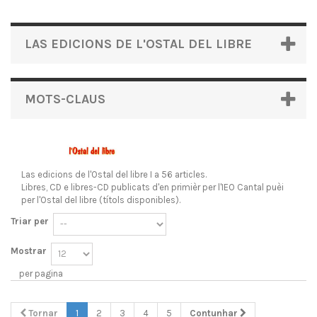
LAS EDICIONS DE L'OSTAL DEL LIBRE
MOTS-CLAUS
Las edicions de l'Ostal del libre
I a 56 articles.
Libres, CD e libres-CD publicats d'en primièr per l'IEO Cantal puèi
per l'Ostal del libre (títols disponibles).
Triar per
Mostrar
per pagina
Tornar
1
2
3
4
5
Contunhar