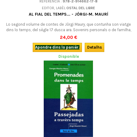
REFERÉNCIA :
978-2-914662-17-8
EDITOR, LABÈL
OSTAL DEL LIBRE
AL FIAL DEL TEMPS... - JÒRGI-M. MAURÍ
Lo segond volume de contes de Jòrgi Maury, que contunha son viatge
dins lo temps, del sègle 17 dusca ara. Sovenirs personals o de familha,
faits-divers e causas vistas, adobament de contes tradicionals, mai de
24,00 €
quitas nhòrlas... Bilingue avec CD.
Apondre dins lo panièr.
Detalhs
Disponible