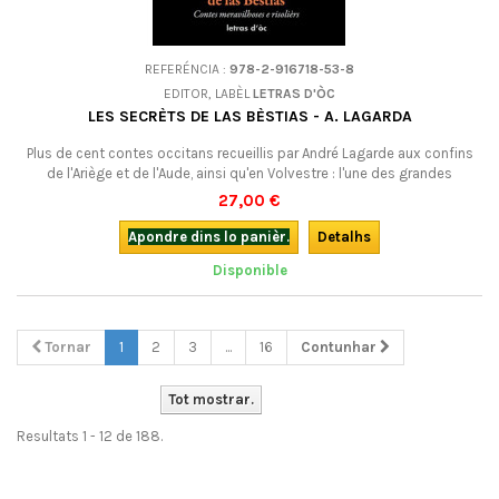
REFERÉNCIA :
978-2-916718-53-8
EDITOR, LABÈL
LETRAS D'ÒC
LES SECRÈTS DE LAS BÈSTIAS - A. LAGARDA
Plus de cent contes occitans recueillis par André Lagarde aux confins
de l'Ariège et de l'Aude, ainsi qu'en Volvestre : l'une des grandes
collectes contemporaines de la littérature orale occitane.Nouvelle
27,00 €
édition.
Apondre dins lo panièr.
Detalhs
Disponible
Tornar
1
2
3
...
16
Contunhar
Tot mostrar.
Resultats 1 - 12 de 188.