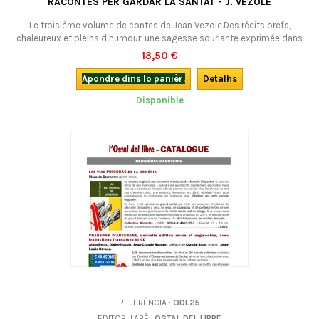
RACONTES PER GARDAR LA SANTAT - J. VEZOLE
Le troisième volume de contes de Jean Vezole.Des récits brefs,
chaleureux et pleins d’humour, une sagesse souriante exprimée dans
un style savoureux, émaillé de « biais de dire » typiquement occitans.
13,50 €
En occitan languedocien.
Apondre dins lo panièr.
Detalhs
Disponible
REFERÉNCIA :
ODL25
EDITOR, LABÈL
OSTAL DEL LIBRE