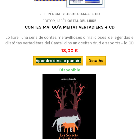
REFERÉNCIA :
2-85910-034-2 + CD
EDITOR, LABÈL
OSTAL DEL LIBRE
CONTES MAI QU'A MEITAT VERTADIÈRS + CD
Lo libre : una seria de contes meravilhoses o malicioses, de legendas e
d'istòrias vertadièras del Cantal, dins un occitan drud e saborós.+ lo CD
: onze contes tirats del libre, diches per l'autor, amb la complicitat
18,00 €
musicala d'Alain Bruel. Un plaser !
Apondre dins lo panièr.
Detalhs
Disponible