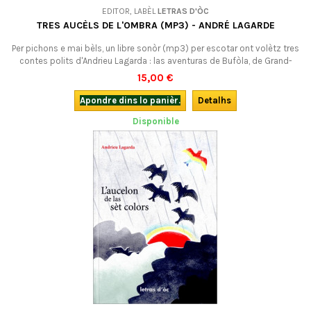
EDITOR, LABÈL
LETRAS D'ÒC
TRES AUCÈLS DE L'OMBRA (MP3) - ANDRÉ LAGARDE
Per pichons e mai bèls, un libre sonòr (mp3) per escotar ont volètz tres
contes polits d'Andrieu Lagarda : las aventuras de Bufòla, de Grand-
Guilhèm, e la Bèstia de sèt caps. En occitan.
15,00 €
Apondre dins lo panièr.
Detalhs
Disponible