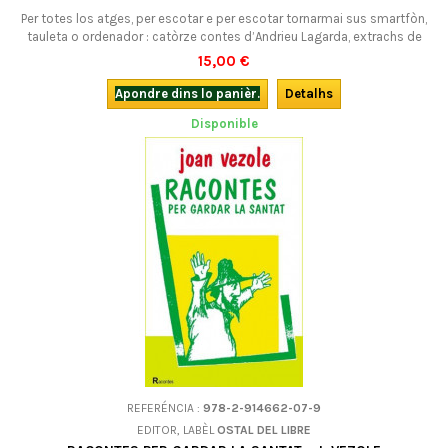
Per totes los atges, per escotar e per escotar tornarmai sus smartfòn,
tauleta o ordenador : catòrze contes d’Andrieu Lagarda, extrachs de
son grand recuèlh Les Secrèts de las bèstias e legits per Camille
15,00 €
Bilhac.En occitan.
Apondre dins lo panièr.
Detalhs
Disponible
REFERÉNCIA :
978-2-914662-07-9
EDITOR, LABÈL
OSTAL DEL LIBRE