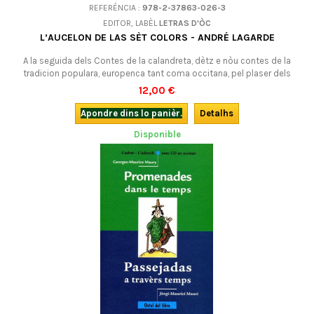
REFERÉNCIA :
978-2-37863-026-3
EDITOR, LABÈL
LETRAS D'ÒC
L’AUCELON DE LAS SÈT COLORS - ANDRÉ LAGARDE
A la seguida dels Contes de la calandreta, dètz e nòu contes de la
tradicion populara, europenca tant coma occitana, pel plaser dels
pichons e dels grands. En occitan (lengadocian).
12,00 €
Apondre dins lo panièr.
Detalhs
Disponible