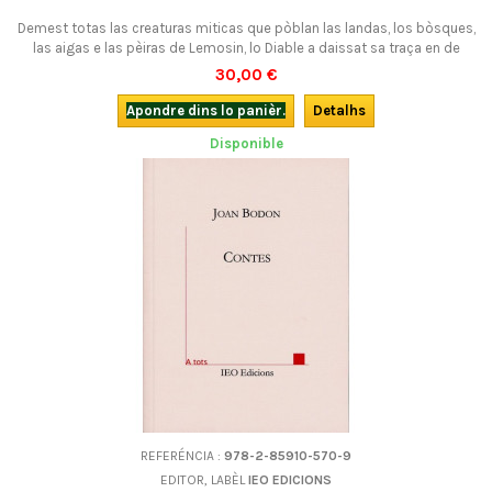
Demest totas las creaturas miticas que pòblan las landas, los bòsques,
las aigas e las pèiras de Lemosin, lo Diable a daissat sa traça en de
luòcs nombroses. Aqueste libre polit, tot illustrat, los vos fa visitar e
30,00 €
vos conta una centena de legendas : un viatge vertadièr per las
cresenças e los racontes populars ! En francés.
Apondre dins lo panièr.
Detalhs
Disponible
REFERÉNCIA :
978-2-85910-570-9
EDITOR, LABÈL
IEO EDICIONS