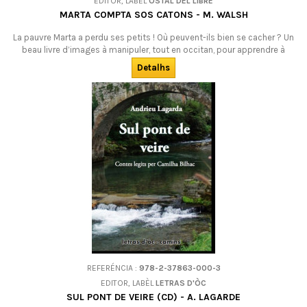
EDITOR, LABÈL
OSTAL DEL LIBRE
MARTA COMPTA SOS CATONS - M. WALSH
La pauvre Marta a perdu ses petits ! Où peuvent-ils bien se cacher ? Un
beau livre d’images à manipuler, tout en occitan, pour apprendre à
compter aux tout petits en visitant la maison.DESOLATS : ES AGOTAT !
Detalhs
REFERÉNCIA :
978-2-37863-000-3
EDITOR, LABÈL
LETRAS D'ÒC
SUL PONT DE VEIRE (CD) - A. LAGARDE