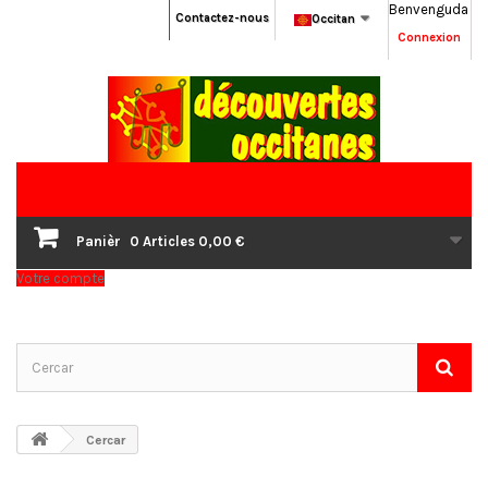
Benvenguda
Contactez-nous
Occitan
Connexion
Panièr
0
Articles
0,00 €
Votre compte
Cercar