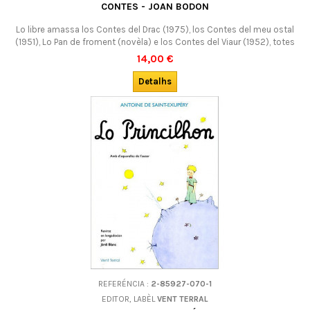
CONTES - JOAN BODON
Lo libre amassa los Contes del Drac (1975), los Contes del meu ostal
(1951), Lo Pan de froment (novèla) e los Contes del Viaur (1952), totes
inspirats de la tradicion orala de Roergue, mas escriches dins l'estil del
14,00 €
grand autor occitan. En occitan. DESOLATS : AGOTAT EN ÇÒ DE L'EDITOR !
Detalhs
REFERÉNCIA :
2-85927-070-1
EDITOR, LABÈL
VENT TERRAL