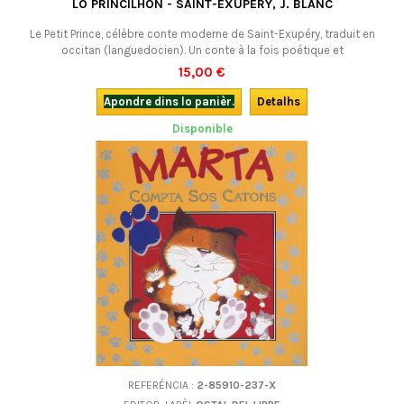
LO PRINCILHON - SAINT-EXUPÉRY, J. BLANC
Le Petit Prince, célèbre conte moderne de Saint-Exupéry, traduit en
occitan (languedocien). Un conte à la fois poétique et
philosophique, sous les apparences d'un conte pour enfants.Un grand
15,00 €
classique, pour jeunes et adultes.
Apondre dins lo panièr.
Detalhs
Disponible
REFERÉNCIA :
2-85910-237-X