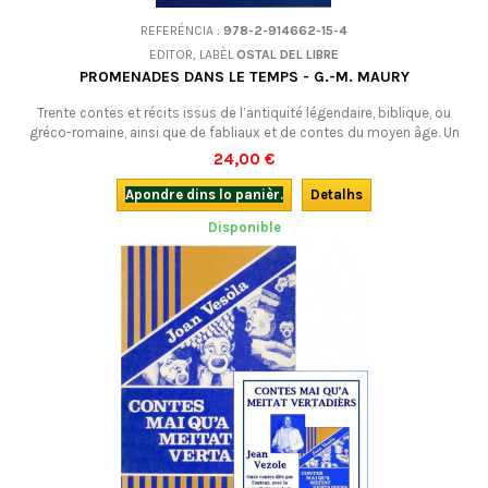
REFERÉNCIA :
978-2-914662-15-4
EDITOR, LABÈL
OSTAL DEL LIBRE
PROMENADES DANS LE TEMPS - G.-M. MAURY
Trente contes et récits issus de l’antiquité légendaire, biblique, ou
gréco-romaine, ainsi que de fabliaux et de contes du moyen âge. Un
mélange savoureux de culture populaire et de culture savante... Bilingue
24,00 €
avec CD. Du même auteur, voir aussi Au fil du temps...
Apondre dins lo panièr.
Detalhs
Disponible