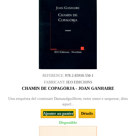
REFERENCE:
978-2-85910-550-1
FABRICANT:
IEO EDICIONS
CHAMIN DE COPAGÒRJA - JOAN GANHAIRE
Una enquèsta del comissari Darnaudguilhem, entre umor e suspense, dins
aquel...
Ajouter au panier
Détails
Disponible