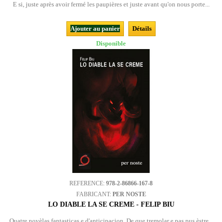
E si, juste après avoir fermé les paupières et juste avant qu'on nous porte...
Ajouter au panier
Détails
Disponible
REFERENCE:
978-2-86866-167-8
FABRICANT:
PER NOSTE
LO DIABLE LA SE CREME - FELIP BIU
Quatre novèlas fantasticas e d'anticipacion. De que tremolar e pas pus èstre...