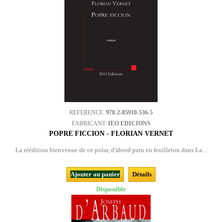
REFERENCE:
978-2-85910-536-5
FABRICANT:
IEO EDICIONS
POPRE FICCION - FLORIAN VERNET
La réédition bienvenue de ce polar, d'abord paru en feuilleton dans La...
Ajouter au panier
Détails
Disponible