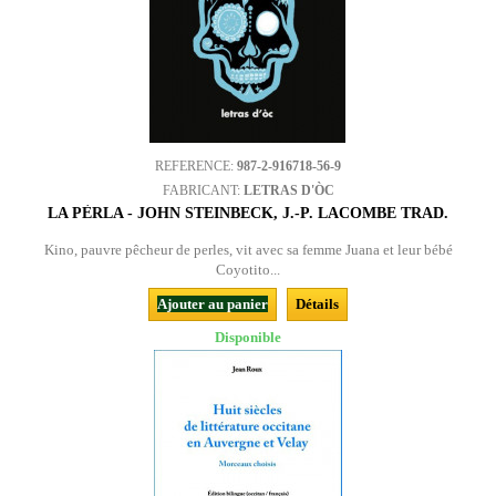
REFERENCE:
987-2-916718-56-9
FABRICANT:
LETRAS D'ÒC
LA PÈRLA - JOHN STEINBECK, J.-P. LACOMBE TRAD.
Kino, pauvre pêcheur de perles, vit avec sa femme Juana et leur bébé
Coyotito...
Ajouter au panier
Détails
Disponible