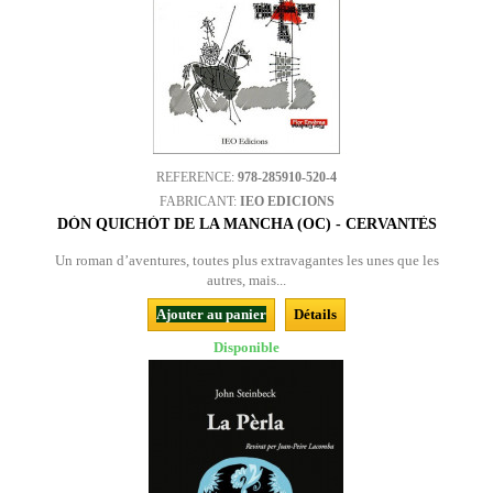
REFERENCE:
978-285910-520-4
FABRICANT:
IEO EDICIONS
DÒN QUICHÒT DE LA MANCHA (OC) - CERVANTÈS
Un roman d’aventures, toutes plus extravagantes les unes que les
autres, mais...
Ajouter au panier
Détails
Disponible