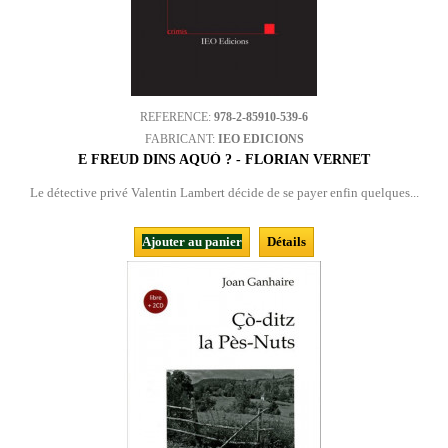
REFERENCE:
978-2-85910-539-6
FABRICANT:
IEO EDICIONS
E FREUD DINS AQUÒ ? - FLORIAN VERNET
Le détective privé Valentin Lambert décide de se payer enfin quelques...
Ajouter au panier
Détails