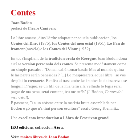
Contes
Joan Bodon
prefaci de
Pierre Canivenc
Lo libre amassa, dins l'òrdre adoptat per aquela publicacion, los
Contes del Drac
(1975), los
Contes del meu ostal
(1951),
Lo Pan de
froment
(novèla) e los
Contes del Viaur
(1952).
En tot s'inspirant de la
tradicion orala de Roergue
, Joan Bodon dona
aicí sa
version personala dels contes
. Se presenta modèstament coma
un simple passaire : "Deman calrà tornar bastir. Mas al nom de quina
fe las parets seràn benesidas ? [...] Lo mespresaretz aquel libre : se vos
desplai lo cremaretz. Benlèu al trast ambe las iranhes lo daissaretz a se
languir. Pr’aquò, se un filh de la mia tèrra a la velhada lo legís serai
pagat de ma pena, serai content, ieu me sufís" (J. Bodon,
Contes del
meu ostal
).
E pasmens, "i a un abisme entre la matèria bruta assemblada per
Bodon e çò que n'a tirat per son escritura" escriu Georg Kremnitz.
Una
excellenta introduccion a l'òbra de l'escrivan grand
.
IEO edicions
, colleccion
A tots
.
Veire
maites libres de Joan Bodon
.