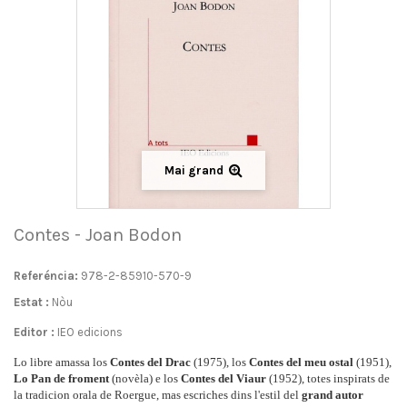
Mai grand
Contes - Joan Bodon
Referéncia:
978-2-85910-570-9
Estat :
Nòu
Editor :
IEO edicions
Lo libre amassa los
Contes del Drac
(1975), los
Contes del meu ostal
(1951),
Lo Pan de froment
(novèla) e los
Contes del Viaur
(1952), totes inspirats de
la tradicion orala de Roergue, mas escriches dins l'estil del
grand autor