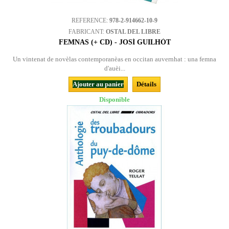
REFERENCE:
978-2-914662-10-9
FABRICANT:
OSTAL DEL LIBRE
FEMNAS (+ CD) - JOSÍ GUILHÒT
Un vintenat de novèlas contemporanèas en occitan auvernhat : una femna
d'auèi...
Ajouter au panier
Détails
Disponible