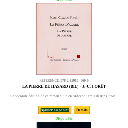
REFERENCE:
978-2-85910--560-0
LA PIERRE DE HASARD (BIL) - J.-C. FORÊT
La seconde édition de ce roman situé en Ardèche : trois destins, trois...
Ajouter au panier
Détails
Disponible