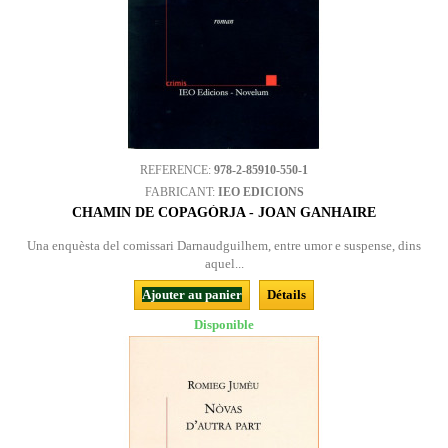
REFERENCE:
978-2-85910-550-1
FABRICANT:
IEO EDICIONS
CHAMIN DE COPAGÒRJA - JOAN GANHAIRE
Una enquèsta del comissari Darnaudguilhem, entre umor e suspense, dins
aquel...
Ajouter au panier
Détails
Disponible