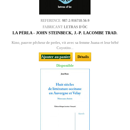
REFERENCE:
987-2-916718-56-9
FABRICANT:
LETRAS D'ÒC
LA PÈRLA - JOHN STEINBECK, J.-P. LACOMBE TRAD.
Kino, pauvre pêcheur de perles, vit avec sa femme Juana et leur bébé
Coyotito...
Ajouter au panier
Détails
Disponible