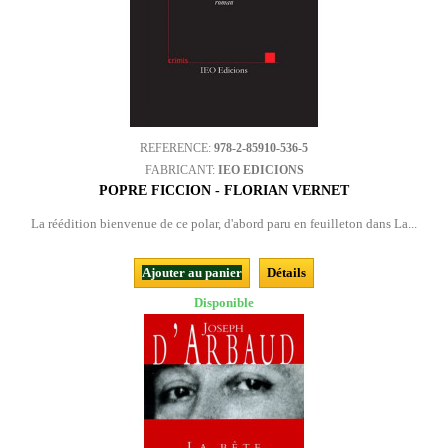
REFERENCE:
978-2-85910-536-5
FABRICANT:
IEO EDICIONS
POPRE FICCION - FLORIAN VERNET
La réédition bienvenue de ce polar, d'abord paru en feuilleton dans La...
Ajouter au panier
Détails
Disponible