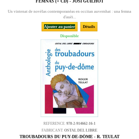
FEMNAS (+ CD) - JOSÍ GUILHÒT
Un vintenat de novèlas contemporanèas en occitan auvernhat : una femna
d'auèi...
Ajouter au panier
Détails
Disponible
REFERENCE:
978-2-914662-16-1
FABRICANT:
OSTAL DEL LIBRE
TROUBADOURS DU PUY-DE-DÔME - R. TEULAT