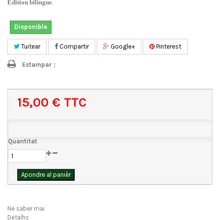
Edition bilingue
.
Disponible
Tuitear
Compartir
Google+
Pinterest
Estampar :
15,00 €
TTC
Quantitat
Apondre al panièr
Ne saber mai
Detalhs