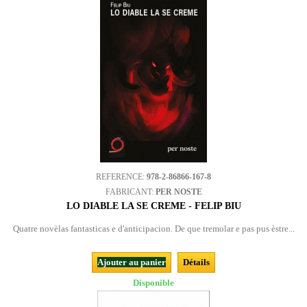
REFERENCE:
978-2-86866-167-8
FABRICANT:
PER NOSTE
LO DIABLE LA SE CREME - FELIP BIU
Quatre novèlas fantasticas e d'anticipacion. De que tremolar e pas pus èstre...
Ajouter au panier
Détails
Disponible