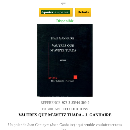
qui...
Ajouter au panier
Détails
Disponible
REFERENCE:
978-2-85910-509-9
FABRICANT:
IEO EDICIONS
VAUTRES QUE M'AVETZ TUADA - J. GANHAIRE
Un polar de Jean Ganiayre (Joan Ganhaire) : qui semble vouloir tuer tous
les...