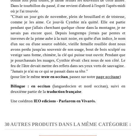
bonne fois pour toutes, je laisse refluer les souvenirs de cette année.
Dans le tourbillon du passé, il me revient d'abord à l'esprit l'après-midi
où je l'ai trouvée.
"C'était un jour gris de novembre, plein de brouillard et de tristesse,
comme je les aime. Ce jour-là Cynthie m'a quitté. Elle est partie
pendant que j'allais cherchant quelque chose dans la montagne, je ne
savais pas encore quoi. Depuis longtemps j'errais par pentes et
traverses de la prime aube à la nuit noire, en quête d'un indice, le nom
d'un suc ou d'une source oubliée, vieille ferraille rouillée dont nous
avons perdu jusqu'au souvenir de son usage, bout de bois sculpté ou
vestige sans forme, chimère, la clé qui puisse tout ouvrir. Pendant que
je pourchassais les nuages, Cynthie rêvait chez nous de son côté. Le
feu de l'âtre devait mettre des reflets dans ses yeux verts de sauvagine.
"Jamais je n'ai su ce qui se passait dans sa tête."
(pour lire le même
texte en occitan
, passez sur notre
page occitane
)
Bilingue : en occitan
(languedocien et nord occitan), suivi en
deuxième partie de la
traduction française
.
Une coéditon
IEO edicions - Parlarem en Vivarés.
30 AUTRES PRODUITS DANS LA MÊME CATÉGORIE :