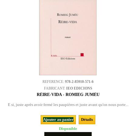
REFERENCE:
978-2-85910-571-6
FABRICANT:
IEO EDICIONS
RÈIRE-VIDA - ROMIEG JUMÈU
E si, juste après avoir fermé les paupières et juste avant qu'on nous porte...
Ajouter au panier
Détails
Disponible