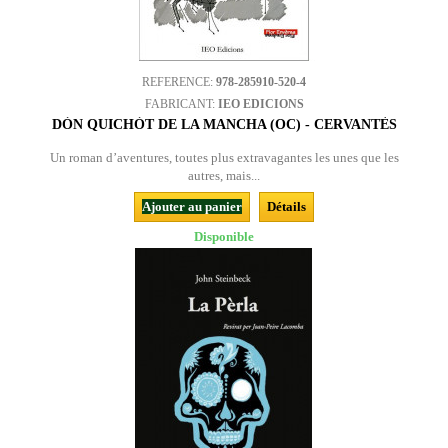
REFERENCE:
978-285910-520-4
FABRICANT:
IEO EDICIONS
DÒN QUICHÒT DE LA MANCHA (OC) - CERVANTÈS
Un roman d’aventures, toutes plus extravagantes les unes que les
autres, mais...
Ajouter au panier
Détails
Disponible