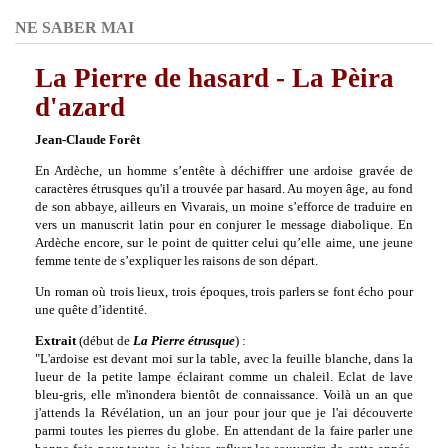
NE SABER MAI
La Pierre de hasard - La Pèira
d'azard
Jean-Claude Forêt
En Ardèche, un homme s’entête à déchiffrer une ardoise
gravée de
caractères étrusques
qu'il a trouvée par hasard. Au moyen âge, au fond
de son abbaye, ailleurs en Vivarais, un moine s’efforce de traduire en
vers un manuscrit latin pour en conjurer le message diabolique. En
Ardèche encore, sur le point de quitter celui qu’elle aime, une jeune
femme tente de s’expliquer les raisons de son départ.
Un roman où trois lieux, trois époques, trois parlers se font écho pour
une quête d’identité.
Extrait
(début de
La Pierre étrusque
) :
"L'ardoise est devant moi sur la table, avec la feuille blanche, dans la
lueur de la petite lampe éclairant comme un chaleil. Eclat de lave
bleu-gris, elle m'inondera bientôt de connaissance. Voilà un an que
j'attends la Révélation, un an jour pour jour que je l'ai découverte
parmi toutes les pierres du globe. En attendant de la faire parler une