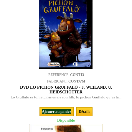
REFERENCE:
CONT13
FABRICANT:
CONTA'M
DVD LO PICHON GRUFFALÒ - J. WEILAND, U.
HEIDSCHÖTTER
Lo Gruffalò es tornat, mas es ara son filh, lo pichon Gruffalò qu’es la...
Ajouter au panier
Détails
Disponible