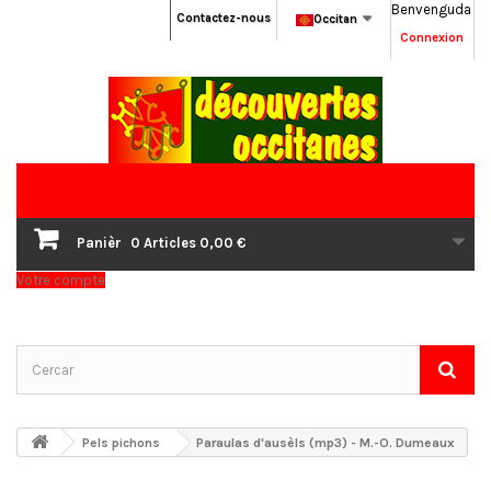
Benvenguda
Contactez-nous
Occitan
Connexion
Panièr
0
Articles
0,00 €
Votre compte
Pels pichons
Paraulas d'ausèls (mp3) - M.-O. Dumeaux