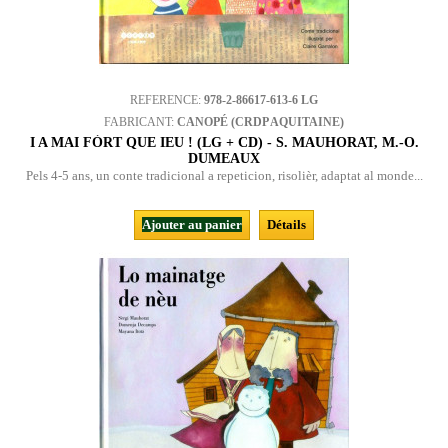
REFERENCE:
978-2-86617-613-6 LG
FABRICANT:
CANOPÉ (CRDP AQUITAINE)
I A MAI FÒRT QUE IEU ! (LG + CD) - S. MAUHORAT, M.-O.
DUMEAUX
Pels 4-5 ans, un conte tradicional a repeticion, risolièr, adaptat al monde...
Ajouter au panier
Détails