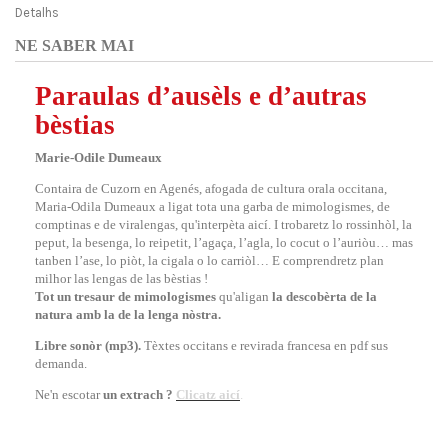
Detalhs
NE SABER MAI
Paraulas d’ausèls e d’autras
bèstias
Marie-Odile Dumeaux
Contaira de Cuzorn en Agenés, afogada de cultura orala occitana,
Maria-Odila Dumeaux a ligat tota una garba de mimologismes, de
comptinas e de viralengas, qu'interpèta aicí. I trobaretz lo rossinhòl, la
peput, la besenga, lo reipetit, l’agaça, l’agla, lo cocut o l’auriòu… mas
tanben l’ase, lo piòt, la cigala o lo carriòl… E comprendretz plan
milhor las lengas de las bèstias !
Tot un tresaur de mimologismes
qu'aligan
la descobèrta de la
natura amb la de la lenga nòstra.
Libre sonòr (mp3).
Tèxtes occitans e revirada francesa en pdf sus
demanda.
Ne'n escotar
un extrach ?
Clicatz aicí
.