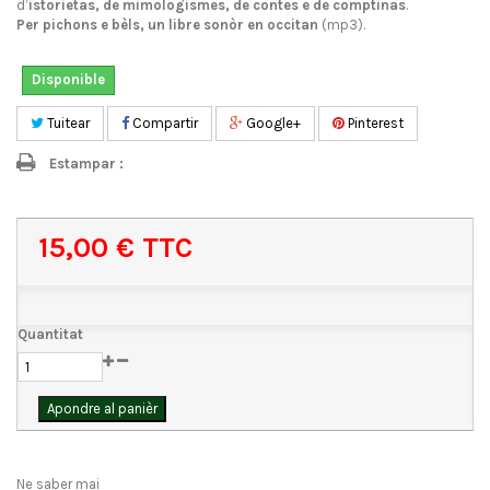
d’
istorietas, de mimologismes, de contes e de comptinas
.
Per pichons e bèls, un libre sonòr en occitan
(mp3).
Disponible
Tuitear
Compartir
Google+
Pinterest
Estampar :
15,00 €
TTC
Quantitat
Apondre al panièr
Ne saber mai