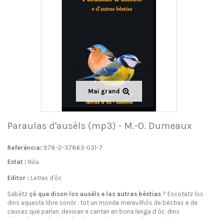
Mai grand
Paraulas d'ausèls (mp3) - M.-O. Dumeaux
Referéncia:
978-2-37863-031-7
Estat :
Nòu
Editor :
Letras d'òc
Sabètz
çò que dison los ausèls e las autras b
è
stias
? Escotatz los
dins aqueste libre sonòr : tot un monde meravilhós de bèstias e de
causas que parlan, devisan e cantan en bona lenga d’òc, dins