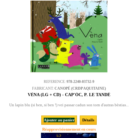
REFERENCE:
978-2240-03732-9
FABRICANT:
CANOPÉ (CRDP AQUITAINE)
VÈNA (LG + CD) - CAP'ÒC, P. LE TANDÉ
Un lapin blu (si ben, si ben !) vei passar cadun son torn d'autras bèstias...
Ajouter au panier
Détails
Réapprovisionnement en cours