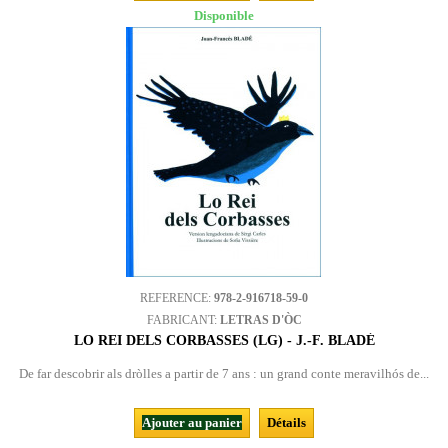
Disponible
REFERENCE:
978-2-916718-59-0
FABRICANT:
LETRAS D'ÒC
LO REI DELS CORBASSES (LG) - J.-F. BLADÉ
De far descobrir als dròlles a partir de 7 ans : un grand conte meravilhós de...
Ajouter au panier
Détails