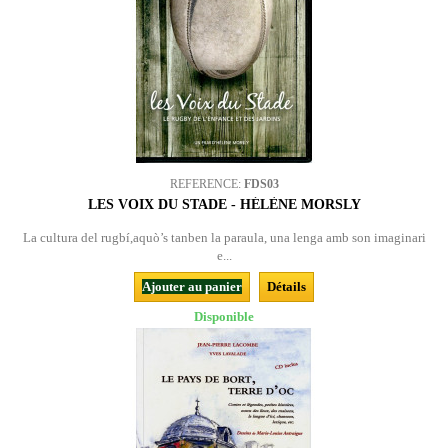
REFERENCE:
FDS03
LES VOIX DU STADE - HÉLÈNE MORSLY
La cultura del rugbí,aquò’s tanben la paraula, una lenga amb son imaginari
e...
Ajouter au panier
Détails
Disponible