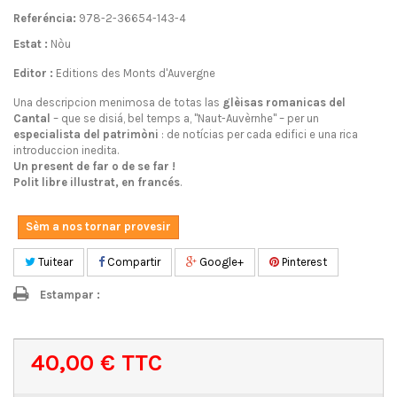
Referéncia:
978-2-36654-143-4
Estat :
Nòu
Editor :
Editions des Monts d'Auvergne
Una descripcion menimosa de totas las
glèisas romanicas del
Cantal
– que se disiá, bel temps a, "Naut-Auvèrnhe" – per un
especialista del patrimòni
: de notícias per cada edifici e una rica
introduccion inedita.
Un present de far o de se far !
Polit libre illustrat, en francés
.
Sèm a nos tornar provesir
Tuitear
Compartir
Google+
Pinterest
Estampar :
40,00 €
TTC