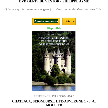
DVD GENTS DE VENTOR - PHILIPPE AYMÉ
Qu'est-ce qui fait marcher ces gens jusqu'au sommet du Mont Ventoux ? Ils...
Ajouter au panier
Détails
Disponible
REFERENCE:
978-2-36654-066-6
CHATEAUX, SEIGNEURS... HTE-AUVERGNE 1 - J.-C.
MOULIER