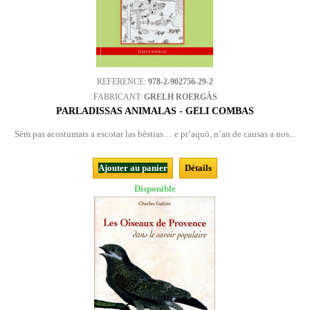
REFERENCE:
978-2-902756-29-2
FABRICANT:
GRELH ROERGÀS
PARLADISSAS ANIMALAS - GÈLI COMBAS
Sèm pas acostumats a escotar las bèstias… e pr’aquò, n’an de causas a nos...
Ajouter au panier
Détails
Disponible