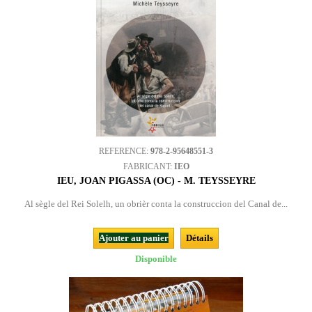
REFERENCE:
978-2-95648551-3
FABRICANT:
IEO
IEU, JOAN PIGASSA (OC) - M. TEYSSEYRE
Al sègle del Rei Solelh, un obrièr conta la construccion del Canal de...
Ajouter au panier
Détails
Disponible