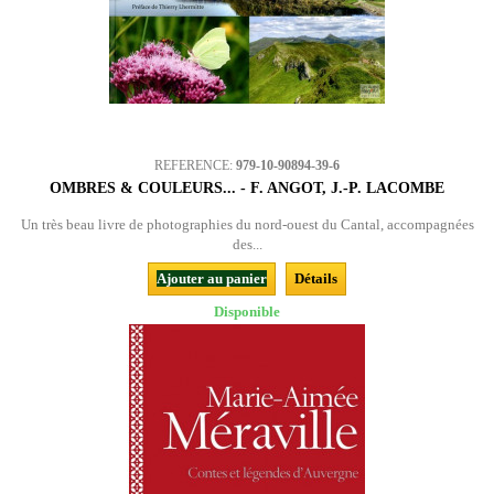
REFERENCE:
979-10-90894-39-6
OMBRES & COULEURS... - F. ANGOT, J.-P. LACOMBE
Un très beau livre de photographies du nord-ouest du Cantal, accompagnées
des...
Ajouter au panier
Détails
Disponible