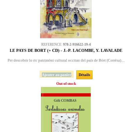
REFERENCE:
978-2-916622-19-4
LE PAYS DE BORT (+ CD) - J.-P. LACOMBE, Y. LAVALADE
Per descobrir lo ric patrimòni cultural occitan del país de Bòrt (Corrèsa)....
Ajouter au panier
Détails
Out of stock