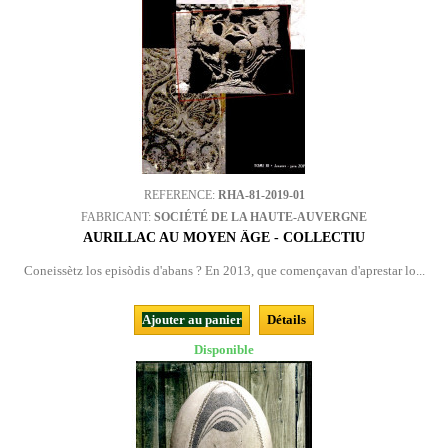
REFERENCE:
RHA-81-2019-01
FABRICANT:
SOCIÉTÉ DE LA HAUTE-AUVERGNE
AURILLAC AU MOYEN ÂGE - COLLECTIU
Coneissètz los episòdis d'abans ? En 2013, que començavan d'aprestar lo...
Ajouter au panier
Détails
Disponible