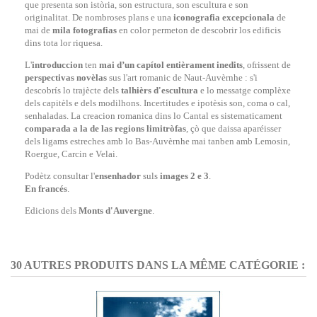
que presenta son istòria, son estructura, son escultura e son
originalitat. De nombroses plans e una
iconografia excepcionala
de
mai de
mila fotografias
en color permeton de descobrir los edificis
dins tota lor riquesa.
L'
introduccion
ten
mai d’un capítol entièrament inedits
, ofrissent de
perspectivas novèlas
sus l'art romanic de Naut-Auvèrnhe : s'i
descobrís lo trajècte dels
talhièrs d'escultura
e lo messatge complèxe
dels capitèls e dels modilhons. Incertitudes e ipotèsis son, coma o cal,
senhaladas. La creacion romanica dins lo Cantal es sistematicament
comparada a la de las regions limitròfas
, çò que daissa aparéisser
dels ligams estreches amb lo Bas-Auvèrnhe mai tanben amb Lemosin,
Roergue, Carcin e Velai.
Podètz consultar l'
ensenhador
suls
images 2 e 3
.
En francés
.
Edicions dels
Monts d'Auvergne
.
30 AUTRES PRODUITS DANS LA MÊME CATÉGORIE :