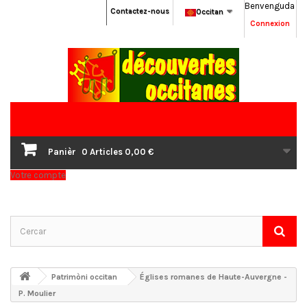
Benvenguda
Contactez-nous
Occitan
Connexion
Panièr
0
Articles
0,00 €
Votre compte
Patrimòni occitan
Églises romanes de Haute-Auvergne -
P. Moulier