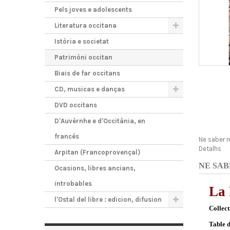
Pels joves e adolescents
Literatura occitana
Istòria e societat
Patrimòni occitan
Biais de far occitans
CD, musicas e danças
DVD occitans
D'Auvèrnhe e d'Occitània, en
francés
Ne saber 
Detalhs
Arpitan (Francoprovençal)
NE SAB
Ocasions, libres ancians,
introbables
La 
l'Ostal del libre : edicion, difusion
Collect
Table d