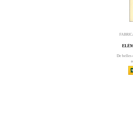
FABRIC
ELÉM
De belles
a
A