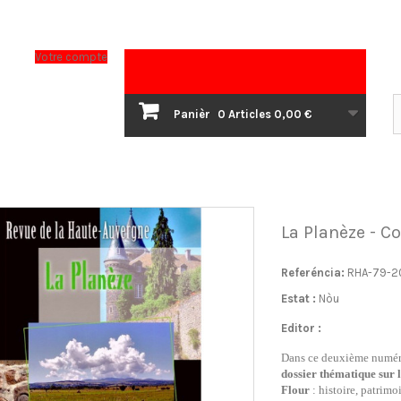
Votre compte
Panièr
0
Articles
0,00 €
La Planèze - Co
Referéncia:
RHA-79-2
Estat :
Nòu
Editor :
Dans ce deuxième numéro
dossier thématique sur l
Flour
: histoire, patrimo