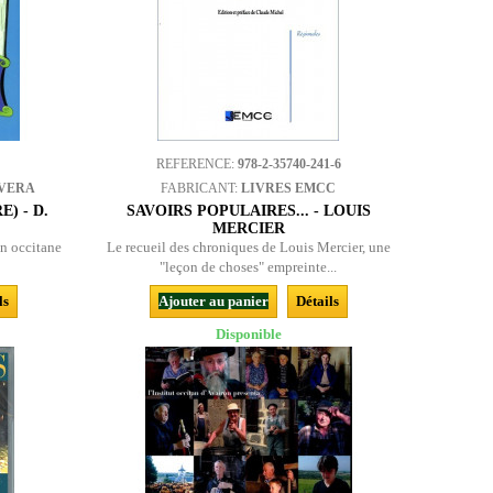
REFERENCE:
978-2-35740-241-6
LVERA
FABRICANT:
LIVRES EMCC
) - D.
SAVOIRS POPULAIRES... - LOUIS
MERCIER
on occitane
Le recueil des chroniques de Louis Mercier, une
"leçon de choses" empreinte...
ls
Ajouter au panier
Détails
Disponible