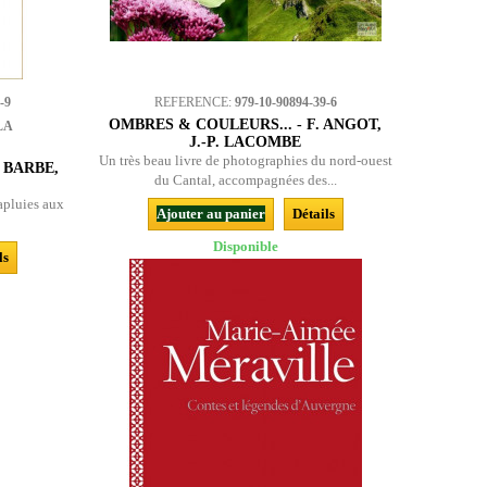
-9
REFERENCE:
979-10-90894-39-6
OMBRES & COULEURS... - F. ANGOT,
LA
J.-P. LACOMBE
Un très beau livre de photographies du nord-ouest
 BARBE,
du Cantal, accompagnées des...
apluies aux
Ajouter au panier
Détails
Disponible
ls