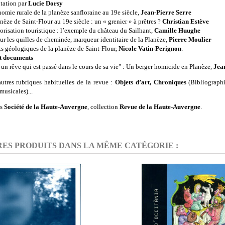
ntation par
Lucie Dorsy
nomie rurale de la planèze sanfloraine au 19e siècle,
Jean-Pierre Serre
anèze de Saint-Flour au 19e siècle : un « grenier » à prêtres ?
Christian Estève
lorisation touristique : l’exemple du château du Sailhant,
Camille Huughe
sur les quilles de cheminée, marqueur identitaire de la Planèze,
Pierre Moulier
ts géologiques de la planèze de Saint-Flour,
Nicole Vatin-Perignon
.
et documents
t un rêve qui est passé dans le cours de sa vie" : Un berger homicide en Planèze,
Jea
autres rubriques habituelles de la revue :
Objets d’art, Chroniques
(Bibliographi
musicales)...
ns
Société de la Haute-Auvergne
, collection
Revue de la Haute-Auvergne
.
RES PRODUITS DANS LA MÊME CATÉGORIE :