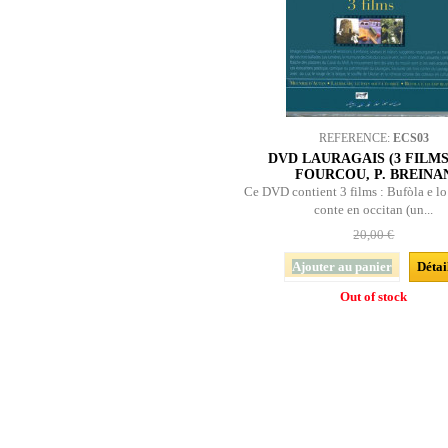
REFERENCE:
ECS03
DVD LAURAGAIS (3 FILMS)
FOURCOU, P. BREINA
Ce DVD contient 3 films : Bufòla e lo
conte en occitan (un...
20,00 €
Ajouter au panier
Détai
Out of stock