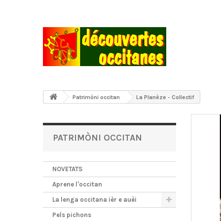
Patrimòni occitan
La Planèze - Collectif
PATRIMÒNI OCCITAN
NOVETATS
Aprene l'occitan
La lenga occitana ièr e auèi
Pels pichons