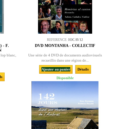
REFERENCE:
IOCAV12
 - F.
DVD MONTANHA - COLLECTIF
N
 lop blanc,
Une série de 4 DVD de documents audiovisuels
recueillis dans une région de...
Ajouter au panier
Détails
ls
Disponible