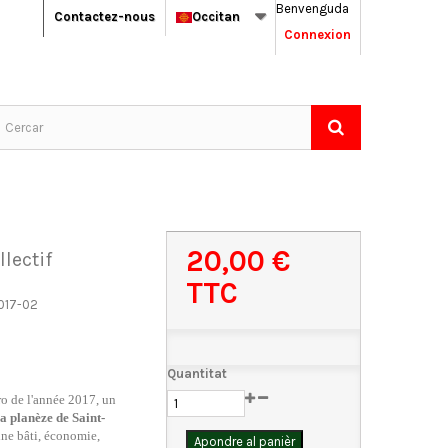
Benvenguda
Contactez-nous
Occitan
Connexion
20,00 €
llectif
TTC
017-02
Quantitat
 de l'année 2017, un
a planèze de Saint-
ine bâti, économie,
Apondre al panièr