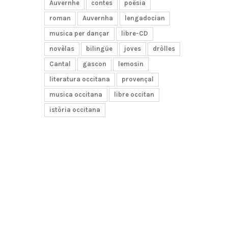
Auvernhe
contes
poësia
roman
Auvernha
lengadocian
musica per dançar
libre-CD
novèlas
bilingüe
joves
dròlles
Cantal
gascon
lemosin
literatura occitana
provençal
musica occitana
libre occitan
istòria occitana