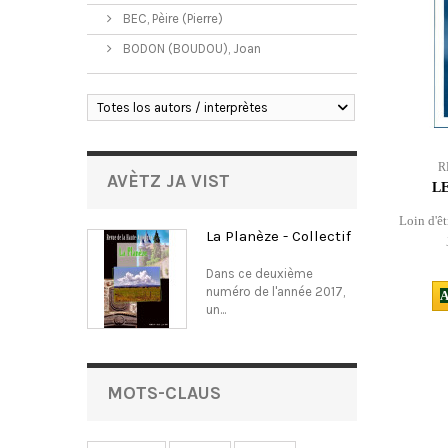
BEC, Pèire (Pierre)
BODON (BOUDOU), Joan
Totes los autors / interprètes
R
AVÈTZ JA VIST
L
Loin d'êt
La Planèze - Collectif
Dans ce deuxième
numéro de l'année 2017,
A
un...
MOTS-CLAUS