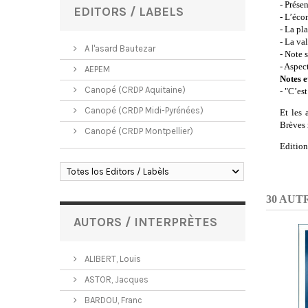
- Prése
EDITORS / LABELS
- L’éco
- La pl
- La va
A l'asard Bautezar
- Note 
- Aspec
AEPEM
Notes 
Canopé (CRDP Aquitaine)
- "C’es
Canopé (CRDP Midi-Pyrénées)
Et les 
Brèves 
Canopé (CRDP Montpellier)
Editio
Totes los Editors / Labèls
30 AUT
AUTORS / INTERPRÈTES
ALIBERT, Louis
ASTOR, Jacques
BARDOU, Franc