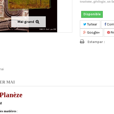
tourisme, géologie, un fai
Disponible
Mai grand
Tuitear
Comp
Google+
Pi
Estampar :
mai
ER MAI
Planèze
if
es matières
: