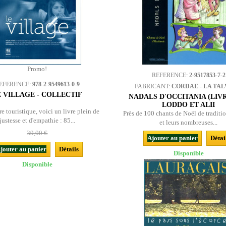
Promo!
REFERENCE:
2-9517853-7-2
EFERENCE:
978-2-9549613-0-9
FABRICANT:
CORDAE - LA TA
E VILLAGE - COLLECTIF
NADALS D'OCCITANIA (LIVRE
LODDO ET ALII
re touristique, voici un livre plein de
Près de 100 chants de Noël de traditi
justesse et d'empathie : 85...
et leurs nombreuses...
39,00 €
Ajouter au panier
Détai
jouter au panier
Détails
Disponible
Disponible