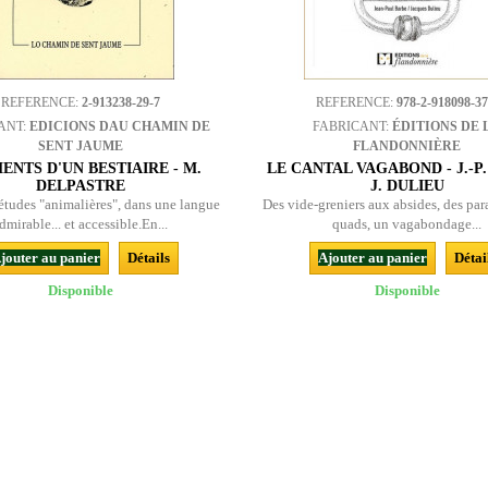
REFERENCE:
2-913238-29-7
REFERENCE:
978-2-918098-37
ANT:
EDICIONS DAU CHAMIN DE
FABRICANT:
ÉDITIONS DE 
SENT JAUME
FLANDONNIÈRE
ENTS D'UN BESTIAIRE - M.
LE CANTAL VAGABOND - J.-P.
DELPASTRE
J. DULIEU
 études "animalières", dans une langue
Des vide-greniers aux absides, des par
dmirable... et accessible.En...
quads, un vagabondage...
jouter au panier
Détails
Ajouter au panier
Détai
Disponible
Disponible