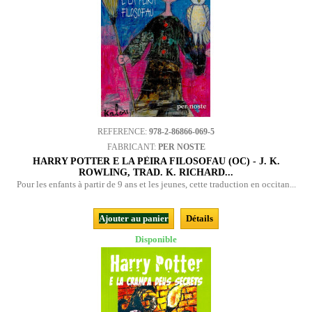
REFERENCE:
978-2-86866-069-5
FABRICANT:
PER NOSTE
HARRY POTTER E LA PÈIRA FILOSOFAU (OC) - J. K.
ROWLING, TRAD. K. RICHARD...
Pour les enfants à partir de 9 ans et les jeunes, cette traduction en occitan...
Ajouter au panier
Détails
Disponible