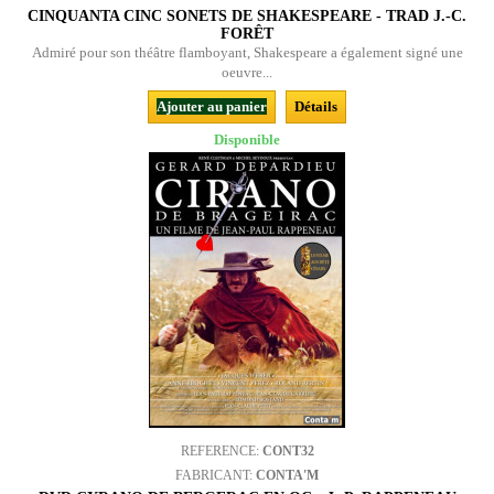
CINQUANTA CINC SONETS DE SHAKESPEARE - TRAD J.-C.
FORÊT
Admiré pour son théâtre flamboyant, Shakespeare a également signé une
oeuvre...
Ajouter au panier
Détails
Disponible
REFERENCE:
CONT32
FABRICANT:
CONTA'M