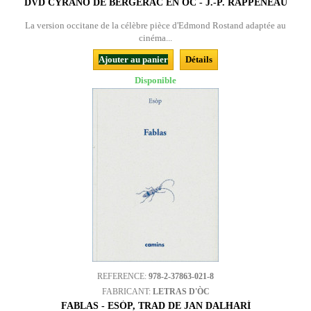
DVD CYRANO DE BERGERAC EN OC - J.-P. RAPPENEAU
La version occitane de la célèbre pièce d'Edmond Rostand adaptée au
cinéma...
Ajouter au panier
Détails
Disponible
REFERENCE:
978-2-37863-021-8
FABRICANT:
LETRAS D'ÒC
FABLAS - ESÒP, TRAD DE JAN DALHARÍ