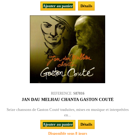
Ajouter au panier
Détails
REFERENCE:
S87016
JAN DAU MELHAU CHANTA GASTON COUTÉ
Seize chansons de Gaston Couté traduites, mises en musique et interprétées
en...
Ajouter au panier
Détails
Disponible sous 8 jours