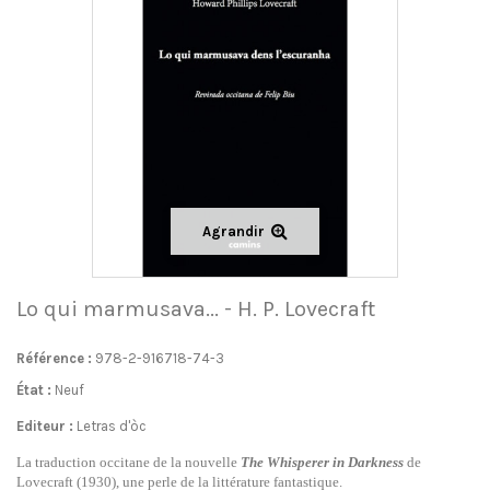
Agrandir
Lo qui marmusava... - H. P. Lovecraft
Référence :
978-2-916718-74-3
État :
Neuf
Editeur :
Letras d'òc
La traduction occitane de la nouvelle
The Whisperer in Darkness
de
Lovecraft (1930), une perle de la littérature fantastique.