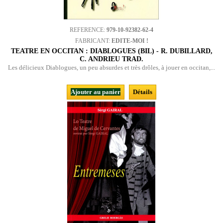
REFERENCE:
979-10-92382-62-4
FABRICANT:
EDITE-MOI !
TEATRE EN OCCITAN : DIABLOGUES (BIL) - R. DUBILLARD,
C. ANDRIEU TRAD.
Les délicieux Diablogues, un peu absurdes et très drôles, à jouer en occitan,...
Ajouter au panier
Détails