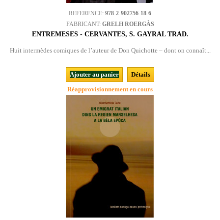
REFERENCE:
978-2-902756-18-6
FABRICANT:
GRELH ROERGÀS
ENTREMESES - CERVANTES, S. GAYRAL TRAD.
Huit intermèdes comiques de l’auteur de Don Quichotte – dont on connaît...
Ajouter au panier
Détails
Réapprovisionnement en cours