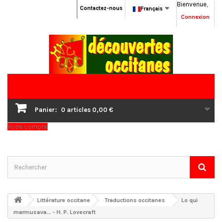
Bienvenue,
Contactez-nous
Français
Connexion
Panier:
0
articles
0,00 €
Votre compte
Littérature occitane
Traductions occitanes
Lo qui
marmusava... - H. P. Lovecraft