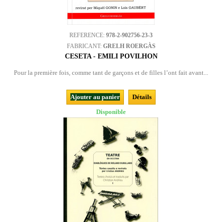
REFERENCE:
978-2-902756-23-3
FABRICANT:
GRELH ROERGÀS
CESETA - EMILI POVILHON
Pour la première fois, comme tant de garçons et de filles l’ont fait avant...
Ajouter au panier
Détails
Disponible