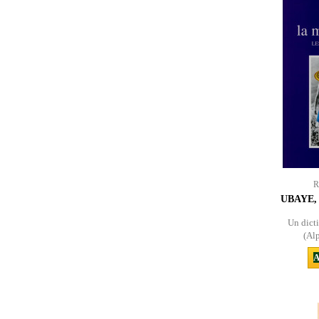
R
UBAYE,
Un dicti
(Alp
A