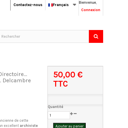
Bienvenue,
Contactez-nous
Français
Connexion
50,00 €
irectoire...
E. Delcambre
TTC
Quantité
ancienne de cette
 un excellent
archiviste
Ajouter au panier