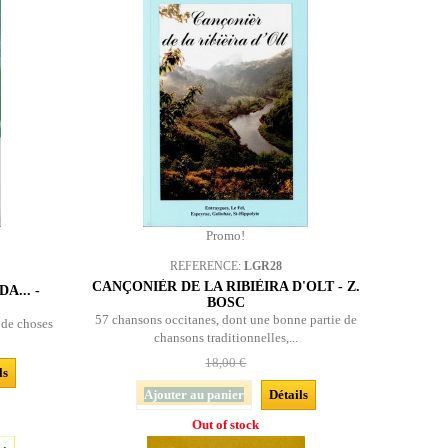
Promo!
REFERENCE:
LGR28
CANÇONIÈR DE LA RIBIÈIRA D'OLT - Z.
A... -
BOSC
57 chansons occitanes, dont une bonne partie de
s de choses
chansons traditionnelles,...
18,00 €
ls
Ajouter au panier
Détails
Out of stock