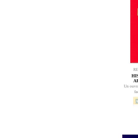
R
HI
A
Un ouvra
fa
A