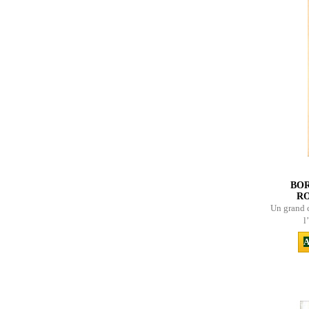
BOR
RO
Un grand 
l
A