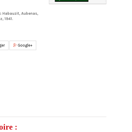
s
Habauzit, Aubenas,
, 1941.
ger
Google+
oire :