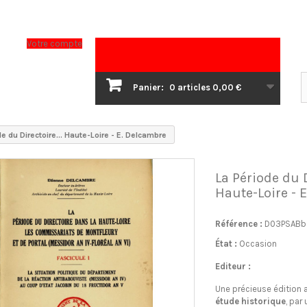
Votre compte
Panier:
0
articles
0,00 €
e du Directoire... Haute-Loire - E. Delcambre
La Période du D
Haute-Loire - 
Référence :
D03PSABb
État :
Occasion
Editeur :
Une précieuse édition 
étude historique
, par