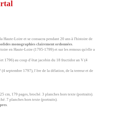
rtal
 Haute-Loire et se consacra pendant 20 ans à l'histoire de
solides monographies clairement ordonnées
.
ctoire en Haute-Loire (1795-1799) et sur les remous qu'elle a
llet 1796) au coup d’état jacobin du 18 fructidor an V (4
(4 septembre 1797), l’ère de la délation, de la terreur et de
 25 cm, 179 pages, broché. 3 planches hors texte (portraits).
hé. 7 planches hors texte (portraits).
opres
.