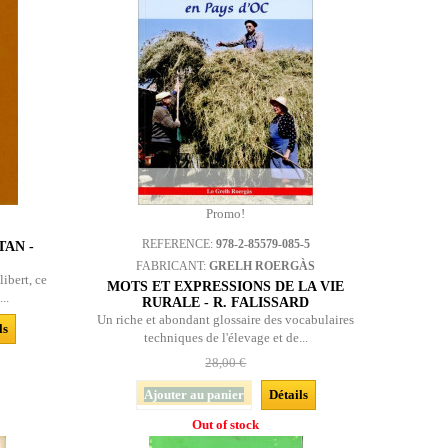
Promo!
REFERENCE:
978-2-85579-085-5
TAN -
FABRICANT:
GRELH ROERGÀS
ibert, ce
MOTS ET EXPRESSIONS DE LA VIE
..
RURALE - R. FALISSARD
Un riche et abondant glossaire des vocabulaires
ls
techniques de l'élevage et de...
28,00 €
Ajouter au panier
Détails
Out of stock