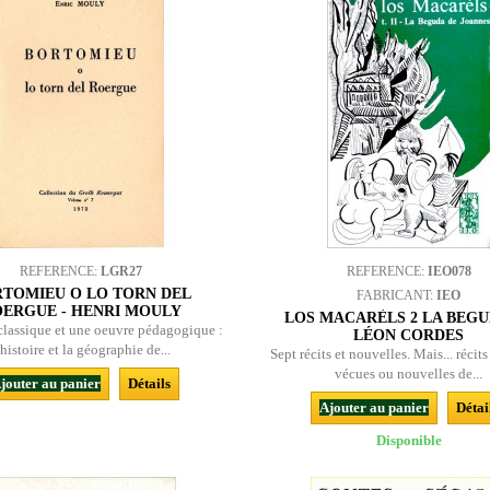
REFERENCE:
LGR27
REFERENCE:
IEO078
TOMIEU O LO TORN DEL
FABRICANT:
IEO
ERGUE - HENRI MOULY
LOS MACARÈLS 2 LA BEGUD
classique et une oeuvre pédagogique :
LÉON CORDES
’histoire et la géographie de...
Sept récits et nouvelles. Mais... récit
vécues ou nouvelles de...
jouter au panier
Détails
Ajouter au panier
Détai
Disponible