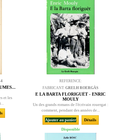
-4
REFERENCE:
MES...
FABRICANT:
GRELH ROERGÀS
E LA BARTA FLORIGUÈT - ENRIC
s et les
MOULY
...
Un des grands romans de l'écrivain rouergat :
comment, pendant des années de...
ls
Ajouter au panier
Détails
Disponible