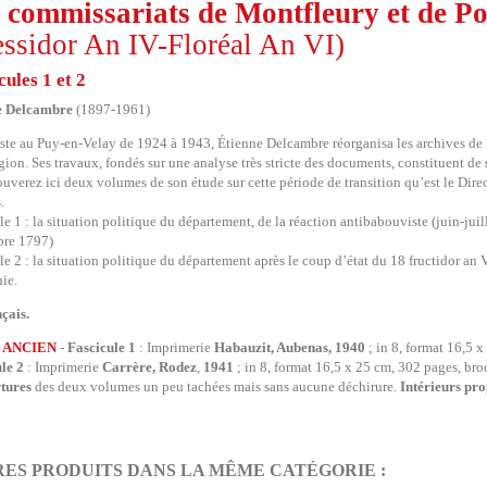
 commissariats de Montfleury et de Po
ssidor An IV-Floréal An VI)
cules 1 et 2
e Delcambre
(1897-1961)
ste au Puy-en-Velay de 1924 à 1943, Étienne Delcambre réorganisa les archives de la
égion. Ses travaux, fondés sur une analyse très stricte des documents, constituent de
ouverez ici deux volumes de son étude sur cette période de transition qu’est le Dire
.
le 1 : la situation politique du département, de la réaction antibabouviste (juin-jui
bre 1797)
le 2 : la situation politique du département après le coup d’état du 18 fructidor an V 
hie.
çais.
 ANCIEN
-
Fascicule 1
: Imprimerie
Habauzit, Aubenas, 1940
; in 8, format 16,5 x
le 2
: Imprimerie
Carrère, Rodez
,
1941
; in 8, format 16,5 x 25 cm, 302 pages, broc
tures
des deux volumes un peu tachées mais sans aucune déchirure.
Intérieurs pr
RES PRODUITS DANS LA MÊME CATÉGORIE :