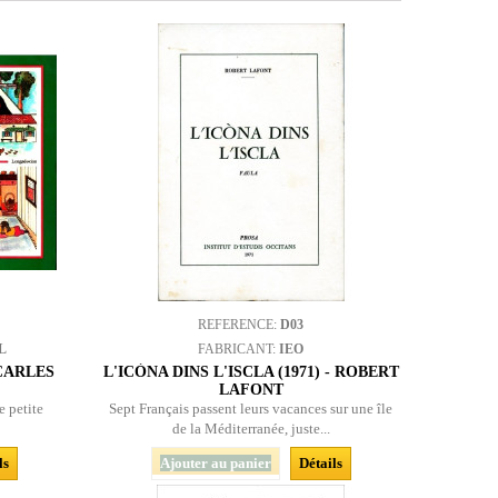
REFERENCE:
D03
L
FABRICANT:
IEO
 CARLES
L'ICÒNA DINS L'ISCLA (1971) - ROBERT
LAFONT
e petite
Sept Français passent leurs vacances sur une île
de la Méditerranée, juste...
ls
Ajouter au panier
Détails