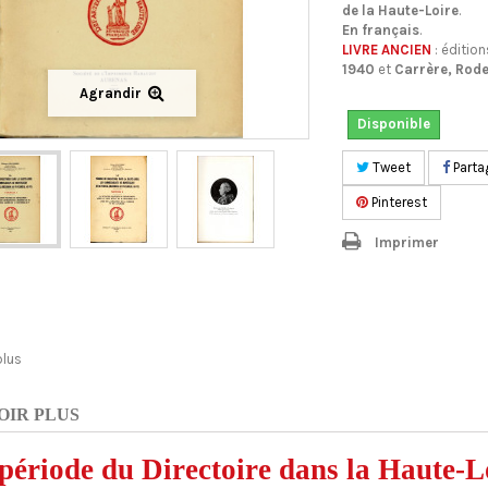
de la Haute-Loire
.
En français
.
LIVRE ANCIEN
: édition
1940
et
Carrère, Rodez
Agrandir
Disponible
Tweet
Parta
Pinterest
Imprimer
plus
OIR PLUS
période du Directoire dans la Haute-L