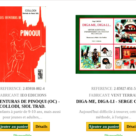
REFERENCE:
2-85910-002-4
REFERENCE:
2-85927-051-5
FABRICANT:
IEO EDICIONS
FABRICANT:
VENT TERRA
ENTURAS DE PINÒQUI (OC) -
DIGA-ME, DIGA-LI - SERGE
COLLODI, SIOL TRAD.
nfants à partir de 9-10 ans, mais aussi
Aujourd'hui difficile à trouver, cett
pour jeunes et adultes,...
méthode, à l'origine...
jouter au panier
Détails
Ajouter au panier
Détai
Disponible
Disponible