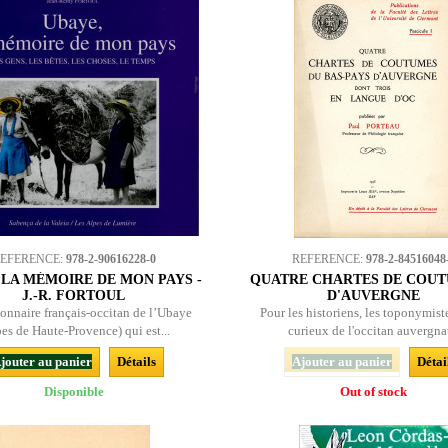
EFERENCE:
978-2-90616228-0
REFERENCE:
978-2-84516048
 LA MÉMOIRE DE MON PAYS -
QUATRE CHARTES DE COUTU
J.-R. FORTOUL
D'AUVERGNE
onnaire français-occitan de l’Ubaye
Pour les historiens, les toponymiste
es de Haute-Provence) qui est...
curieux de l'occitan auvergnat
jouter au panier
Détails
Ajouter au panier
Détai
Disponible
Out of stock