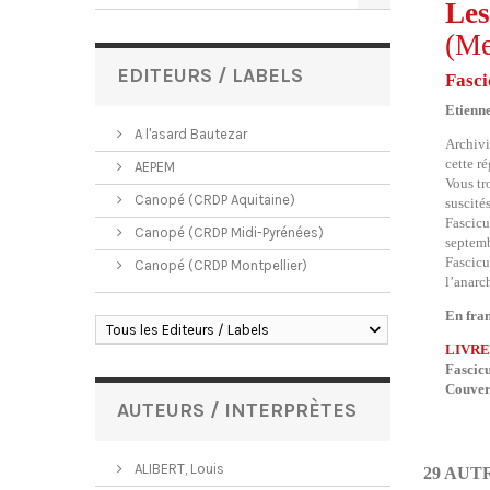
Les
(Me
EDITEURS / LABELS
Fasci
Etienn
A l'asard Bautezar
Archivi
cette r
AEPEM
Vous tr
Canopé (CRDP Aquitaine)
suscités
Fascicu
Canopé (CRDP Midi-Pyrénées)
septem
Fascicu
Canopé (CRDP Montpellier)
l’anarc
En fran
Tous les Editeurs / Labels
LIVRE
Fascicu
Couver
AUTEURS / INTERPRÈTES
ALIBERT, Louis
29 AUT