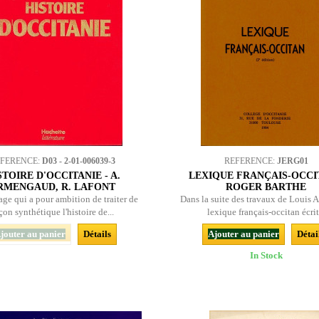
EFERENCE:
D03 - 2-01-006039-3
REFERENCE:
JERG01
STOIRE D'OCCITANIE - A.
LEXIQUE FRANÇAIS-OCCI
RMENGAUD, R. LAFONT
ROGER BARTHE
ge qui a pour ambition de traiter de
Dans la suite des travaux de Louis Al
çon synthétique l'histoire de...
lexique français-occitan écrit.
jouter au panier
Détails
Ajouter au panier
Détai
In Stock