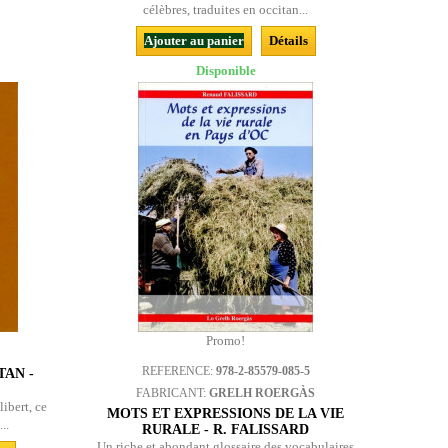
célèbres, traduites en occitan...
Ajouter au panier
Détails
Disponible
Promo!
REFERENCE:
978-2-85579-085-5
TAN -
FABRICANT:
GRELH ROERGÀS
ibert, ce
MOTS ET EXPRESSIONS DE LA VIE
..
RURALE - R. FALISSARD
Un riche et abondant glossaire des vocabulaires