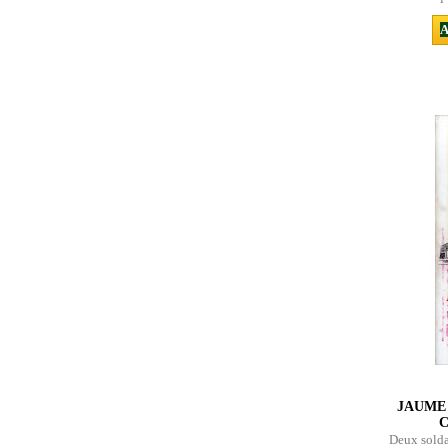
A
JAUME 
C
Deux solda