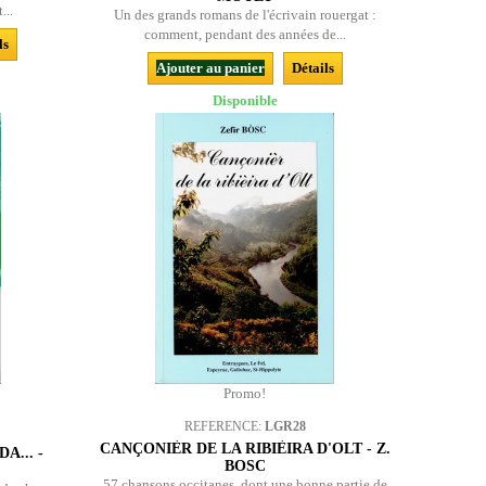
...
Un des grands romans de l'écrivain rouergat :
comment, pendant des années de...
ls
Ajouter au panier
Détails
Disponible
Promo!
REFERENCE:
LGR28
CANÇONIÈR DE LA RIBIÈIRA D'OLT - Z.
A... -
BOSC
57 chansons occitanes, dont une bonne partie de