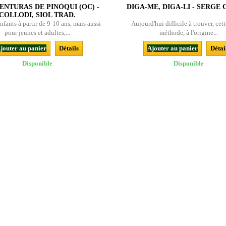
ENTURAS DE PINÒQUI (OC) -
DIGA-ME, DIGA-LI - SERGE
COLLODI, SIOL TRAD.
nfants à partir de 9-10 ans, mais aussi
Aujourd'hui difficile à trouver, cett
pour jeunes et adultes,...
méthode, à l'origine...
jouter au panier
Détails
Ajouter au panier
Détai
Disponible
Disponible