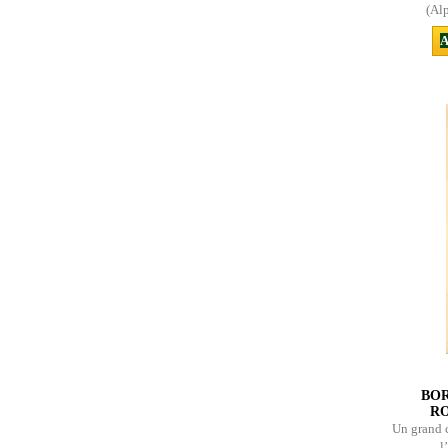
(Alp
A
BOR
RO
Un grand 
l