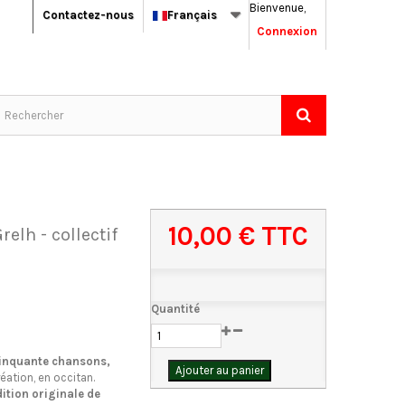
Bienvenue,
Contactez-nous
Français
Connexion
10,00 €
TTC
relh - collectif
Quantité
cinquante chansons,
Ajouter au panier
réation, en occitan.
dition originale de