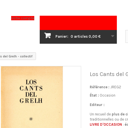
Votre compte
Panier:
0
articles
0,00 €
 del Grelh - collectif
Los Cants del G
Référence :
JREG2
État :
Occasion
Editeur :
Un recueil de
plus de 
traditionnelles ou de c
LIVRE D'OCCASION
:
é