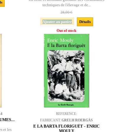
ls
techniques de l'élevage et de...
28,00 €
Ajouter au panier
Détails
Out of stock
-4
REFERENCE:
MES...
FABRICANT:
GRELH ROERGÀS
E LA BARTA FLORIGUÈT - ENRIC
s et les
MOULY