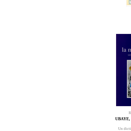
A
R
UBAYE,
Un dicti