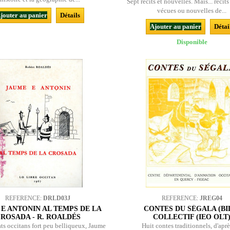
Sept récits et nouvelles. Mais... récit
vécues ou nouvelles de...
jouter au panier
Détails
Ajouter au panier
Détai
Disponible
REFERENCE:
DRLD03J
REFERENCE:
JREG04
E ANTONIN AL TEMPS DE LA
CONTES DU SÉGALA (BIL
ROSADA - R. ROALDÉS
COLLECTIF (IEO OLT
ts occitans fort peu belliqueux, Jaume
Huit contes traditionnels, d'aprè