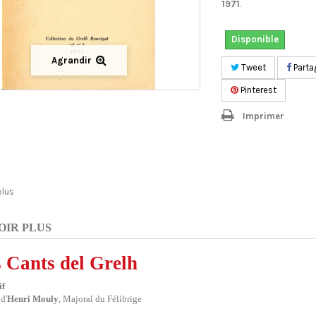
1971
.
Disponible
Agrandir
Tweet
Parta
Pinterest
Imprimer
plus
OIR PLUS
 Cants del Grelh
tif
d'
Henri Mouly
, Majoral du Félibrige