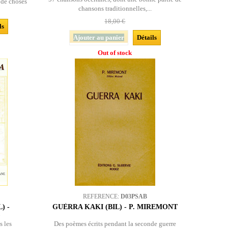
s de choses
chansons traditionnelles,...
18,00 €
ls
Ajouter au panier
Détails
Out of stock
REFERENCE:
D03PSAB
) -
GUÈRRA KAKI (BIL) - P. MIREMONT
)
s les
Des poèmes écrits pendant la seconde guerre