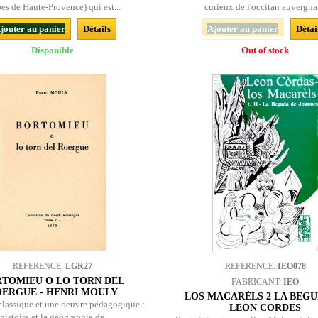
es de Haute-Provence) qui est...
curieux de l'occitan auvergnat
jouter au panier
Détails
Ajouter au panier
Détai
Disponible
Out of stock
REFERENCE:
LGR27
REFERENCE:
IEO078
TOMIEU O LO TORN DEL
FABRICANT:
IEO
ERGUE - HENRI MOULY
LOS MACARÈLS 2 LA BEGUD
classique et une oeuvre pédagogique :
LÉON CORDES
’histoire et la géographie de...