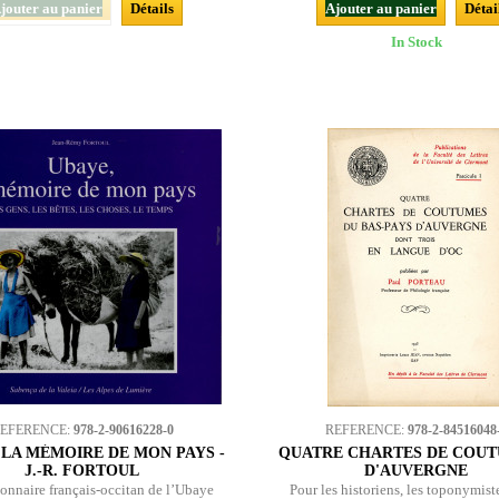
jouter au panier
Détails
Ajouter au panier
Détai
In Stock
EFERENCE:
978-2-90616228-0
REFERENCE:
978-2-84516048
 LA MÉMOIRE DE MON PAYS -
QUATRE CHARTES DE COUTU
J.-R. FORTOUL
D'AUVERGNE
onnaire français-occitan de l’Ubaye
Pour les historiens, les toponymiste