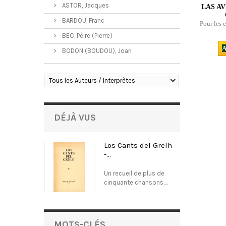
ASTOR, Jacques
LAS AV
BARDOU, Franc
Pour les e
BEC, Pèire (Pierre)
A
BODON (BOUDOU), Joan
Tous les Auteurs / Interprètes
DÉJÀ VUS
Los Cants del Grelh
-...
Un recueil de plus de
cinquante chansons,...
MOTS-CLÉS