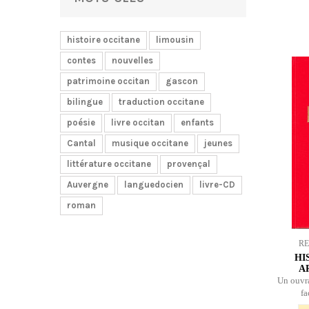
histoire occitane
limousin
contes
nouvelles
patrimoine occitan
gascon
bilingue
traduction occitane
poésie
livre occitan
enfants
Cantal
musique occitane
jeunes
littérature occitane
provençal
Auvergne
languedocien
livre-CD
roman
R
HI
A
Un ouvra
fa