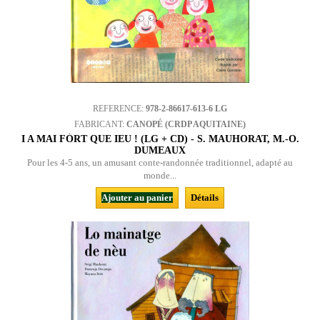
REFERENCE:
978-2-86617-613-6 LG
FABRICANT:
CANOPÉ (CRDP AQUITAINE)
I A MAI FÒRT QUE IEU ! (LG + CD) - S. MAUHORAT, M.-O.
DUMEAUX
Pour les 4-5 ans, un amusant conte-randonnée traditionnel, adapté au
monde...
Ajouter au panier
Détails