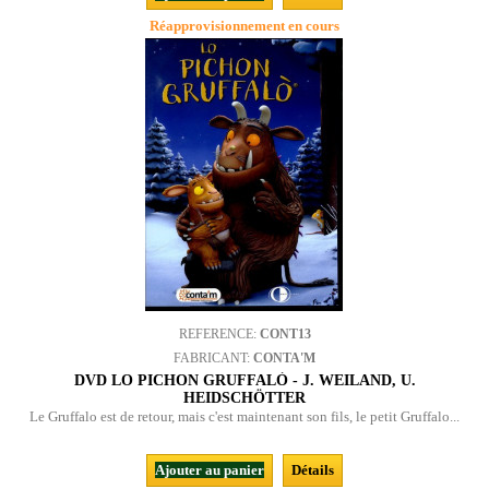
Réapprovisionnement en cours
REFERENCE:
CONT13
FABRICANT:
CONTA'M
DVD LO PICHON GRUFFALÒ - J. WEILAND, U.
HEIDSCHÖTTER
Le Gruffalo est de retour, mais c'est maintenant son fils, le petit Gruffalo...
Ajouter au panier
Détails