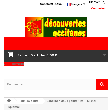
Bienvenue,
Contactez-nous
Français
Connexion
Panier:
0
articles
0,00 €
Votre compte
Pour les petits
Jandilhon daus peluts (lm) - Michel
Piquemal