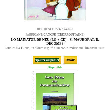
REFERENCE:
2-86617-477-1
FABRICANT:
CANOPÉ (CRDP AQUITAINE)
LO MAINATGE DE NÈU (LG + CD) - S. MAUHORAT, D.
DECOMPS
Pour les 8 à 11 ans, un album inspiré d’un conte traditionnel limousin : sur...
Ajouter au panier
Détails
Disponible