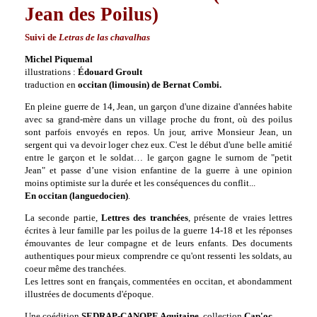
Jean des Poilus)
Suivi de
Letras de las chavalhas
Michel Piquemal
illustrations :
Édouard Groult
traduction en
occitan (limousin) de Bernat Combi.
En pleine guerre de 14, Jean, un garçon d'une dizaine d'années habite
avec sa grand-mère dans un village proche du front, où des poilus
sont parfois envoyés en repos. Un jour, arrive Monsieur Jean, un
sergent qui va devoir loger chez eux. C'est le début d'une belle amitié
entre le garçon et le soldat…
le garçon gagne le surnom de "petit
Jean" et passe d’une vision enfantine de la guerre à une opinion
moins optimiste sur la durée et les conséquences du conflit...
En occitan (languedocien)
.
La seconde partie,
Lettres des tranchées
, présente d
e vraies lettres
écrites à leur famille par les poilus de la guerre 14-18 et les réponses
émouvantes de leur compagne et de leurs enfants. Des documents
authentiques pour mieux comprendre ce qu'ont ressenti les soldats, au
coeur même des tranchées.
Les lettres sont en français, commentées en occitan, et abondamment
illustrées de documents d'époque.
Une coédition
SEDRAP-CANOPE Aquitaine
, collection
Cap'oc
.