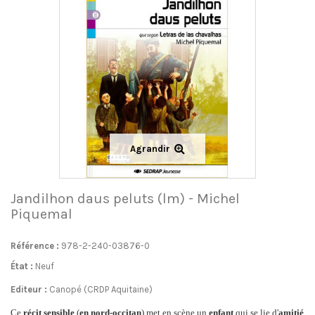
Agrandir
Jandilhon daus peluts (lm) - Michel
Piquemal
Référence :
978-2-240-03876-0
État :
Neuf
Editeur :
Canopé (CRDP Aquitaine)
Ce
récit sensible
(
en nord-occitan
)
met en scène un
enfant
qui se lie d'
amitié