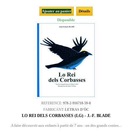
Ajouter au panier
Détails
Disponible
REFERENCE:
978-2-916718-59-0
FABRICANT:
LETRAS D'ÒC
LO REI DELS CORBASSES (LG) - J.-F. BLADÉ
A faire découvrir aux enfants à partir de 7 ans : un des grands contes...