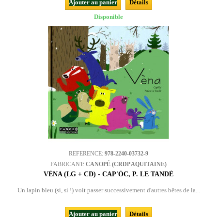
Ajouter au panier
Détails
Disponible
REFERENCE:
978-2240-03732-9
FABRICANT:
CANOPÉ (CRDP AQUITAINE)
VÈNA (LG + CD) - CAP'ÒC, P. LE TANDÉ
Un lapin bleu (si, si !) voit passer successivement d'autres bêtes de la...
Ajouter au panier
Détails